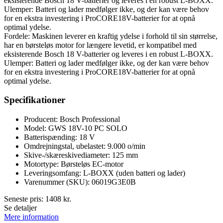
eksisterende Bosch 18 V-batterier og leveres i en robust L-BOXX.
Ulemper: Batteri og lader medfølger ikke, og der kan være behov
for en ekstra investering i ProCORE18V-batterier for at opnå
optimal ydelse.
Fordele: Maskinen leverer en kraftig ydelse i forhold til sin størrelse,
har en børsteløs motor for længere levetid, er kompatibel med
eksisterende Bosch 18 V-batterier og leveres i en robust L-BOXX.
Ulemper: Batteri og lader medfølger ikke, og der kan være behov
for en ekstra investering i ProCORE18V-batterier for at opnå
optimal ydelse.
Specifikationer
Producent: Bosch Professional
Model: GWS 18V-10 PC SOLO
Batterispænding: 18 V
Omdrejningstal, ubelastet: 9.000 o/min
Skive-/skæreskivediameter: 125 mm
Motortype: Børsteløs EC-motor
Leveringsomfang: L-BOXX (uden batteri og lader)
Varenummer (SKU): 06019G3E0B
Seneste pris:
1408
kr.
Se detaljer
Mere information