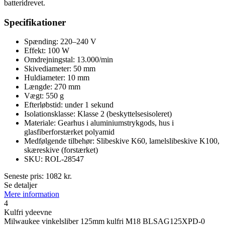
batteridrevet.
Specifikationer
Spænding: 220–240 V
Effekt: 100 W
Omdrejningstal: 13.000/min
Skivediameter: 50 mm
Huldiameter: 10 mm
Længde: 270 mm
Vægt: 550 g
Efterløbstid: under 1 sekund
Isolationsklasse: Klasse 2 (beskyttelsesisoleret)
Materiale: Gearhus i aluminiumstrykgods, hus i
glasfiberforstærket polyamid
Medfølgende tilbehør: Slibeskive K60, lamelslibeskive K100,
skæreskive (forstærket)
SKU: ROL-28547
Seneste pris:
1082
kr.
Se detaljer
Mere information
4
Kulfri ydeevne
Milwaukee vinkelsliber 125mm kulfri M18 BLSAG125XPD-0