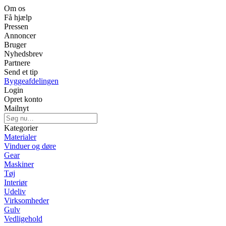
Om os
Få hjælp
Pressen
Annoncer
Bruger
Nyhedsbrev
Partnere
Send et tip
Byggeafdelingen
Login
Opret konto
Mailnyt
Kategorier
Materialer
Vinduer og døre
Gear
Maskiner
Tøj
Interiør
Udeliv
Virksomheder
Gulv
Vedligehold