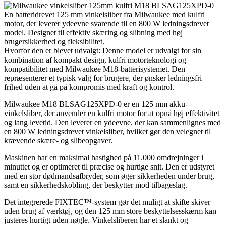
En batteridrevet 125 mm vinkelsliber fra Milwaukee med kulfri
motor, der leverer ydeevne svarende til en 800 W ledningsdrevet
model. Designet til effektiv skæring og slibning med høj
brugersikkerhed og fleksibilitet.
Hvorfor den er blevet udvalgt: Denne model er udvalgt for sin
kombination af kompakt design, kulfri motorteknologi og
kompatibilitet med Milwaukee M18-batterisystemet. Den
repræsenterer et typisk valg for brugere, der ønsker ledningsfri
frihed uden at gå på kompromis med kraft og kontrol.
Milwaukee M18 BLSAG125XPD-0 er en 125 mm akku-
vinkelsliber, der anvender en kulfri motor for at opnå høj effektivitet
og lang levetid. Den leverer en ydeevne, der kan sammenlignes med
en 800 W ledningsdrevet vinkelsliber, hvilket gør den velegnet til
krævende skære- og slibeopgaver.
Maskinen har en maksimal hastighed på 11.000 omdrejninger i
minuttet og er optimeret til præcise og hurtige snit. Den er udstyret
med en stor dødmandsafbryder, som øger sikkerheden under brug,
samt en sikkerhedskobling, der beskytter mod tilbageslag.
Det integrerede FIXTEC™-system gør det muligt at skifte skiver
uden brug af værktøj, og den 125 mm store beskyttelsesskærm kan
justeres hurtigt uden nøgle. Vinkelsliberen har et slankt og