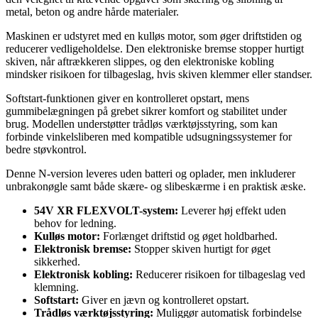
metal, beton og andre hårde materialer.
Maskinen er udstyret med en kulløs motor, som øger driftstiden og
reducerer vedligeholdelse. Den elektroniske bremse stopper hurtigt
skiven, når aftrækkeren slippes, og den elektroniske kobling
mindsker risikoen for tilbageslag, hvis skiven klemmer eller standser.
Softstart-funktionen giver en kontrolleret opstart, mens
gummibelægningen på grebet sikrer komfort og stabilitet under
brug. Modellen understøtter trådløs værktøjsstyring, som kan
forbinde vinkelsliberen med kompatible udsugningssystemer for
bedre støvkontrol.
Denne N-version leveres uden batteri og oplader, men inkluderer
unbrakonøgle samt både skære- og slibeskærme i en praktisk æske.
54V XR FLEXVOLT-system:
Leverer høj effekt uden
behov for ledning.
Kulløs motor:
Forlænget driftstid og øget holdbarhed.
Elektronisk bremse:
Stopper skiven hurtigt for øget
sikkerhed.
Elektronisk kobling:
Reducerer risikoen for tilbageslag ved
klemning.
Softstart:
Giver en jævn og kontrolleret opstart.
Trådløs værktøjsstyring:
Muliggør automatisk forbindelse