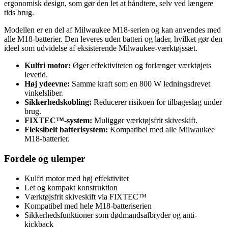
ergonomisk design, som gør den let at håndtere, selv ved længere
tids brug.
Modellen er en del af Milwaukee M18-serien og kan anvendes med
alle M18-batterier. Den leveres uden batteri og lader, hvilket gør den
ideel som udvidelse af eksisterende Milwaukee-værktøjssæt.
Kulfri motor:
Øger effektiviteten og forlænger værktøjets
levetid.
Høj ydeevne:
Samme kraft som en 800 W ledningsdrevet
vinkelsliber.
Sikkerhedskobling:
Reducerer risikoen for tilbageslag under
brug.
FIXTEC™-system:
Muliggør værktøjsfrit skiveskift.
Fleksibelt batterisystem:
Kompatibel med alle Milwaukee
M18-batterier.
Fordele og ulemper
Kulfri motor med høj effektivitet
Let og kompakt konstruktion
Værktøjsfrit skiveskift via FIXTEC™
Kompatibel med hele M18-batteriserien
Sikkerhedsfunktioner som dødmandsafbryder og anti-
kickback