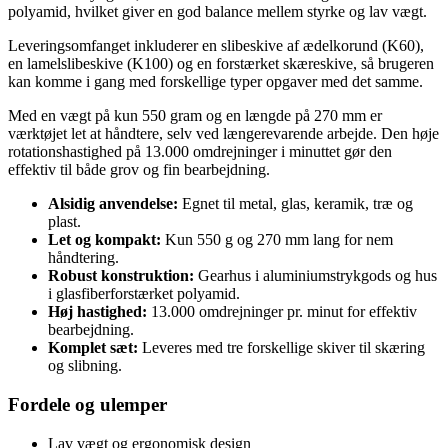
polyamid, hvilket giver en god balance mellem styrke og lav vægt.
Leveringsomfanget inkluderer en slibeskive af ædelkorund (K60),
en lamelslibeskive (K100) og en forstærket skæreskive, så brugeren
kan komme i gang med forskellige typer opgaver med det samme.
Med en vægt på kun 550 gram og en længde på 270 mm er
værktøjet let at håndtere, selv ved længerevarende arbejde. Den høje
rotationshastighed på 13.000 omdrejninger i minuttet gør den
effektiv til både grov og fin bearbejdning.
Alsidig anvendelse:
Egnet til metal, glas, keramik, træ og
plast.
Let og kompakt:
Kun 550 g og 270 mm lang for nem
håndtering.
Robust konstruktion:
Gearhus i aluminiumstrykgods og hus
i glasfiberforstærket polyamid.
Høj hastighed:
13.000 omdrejninger pr. minut for effektiv
bearbejdning.
Komplet sæt:
Leveres med tre forskellige skiver til skæring
og slibning.
Fordele og ulemper
Lav vægt og ergonomisk design