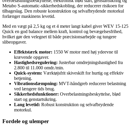
overbelastningsbeskyttelse, elektronisk blød start, genstartsikring og
Metabo S-automatic-sikkerhedskobling, der reducerer risikoen for
tilbageslag. Den robuste konstruktion og selvafbrydende motorkul
forlænger maskinens levetid.
Med en vægt på 2,5 kg og et 4 meter langt kabel giver WEV 15-125
Quick en god balance mellem kraft, kontrol og bevægelsesfrihed,
hvilket gør den velegnet til både præcisionsarbejde og tungere
slibeopgaver.
Effektstærk motor:
1550 W motor med høj ydeevne til
krævende opgaver.
Hastighedsregulering:
Justerbar omdrejningshastighed fra
2.800 til 11.000 omdr./min.
Quick-system:
Værktøjsfrit skiveskift for hurtig og effektiv
betjening.
Vibrationsdæmpning:
MVT-håndgreb reducerer belastning
ved længere tids brug.
Sikkerhedsfunktioner:
Overbelastningsbeskyttelse, blød
start og genstartsikring.
Lang levetid:
Robust konstruktion og selvafbrydende
motorkul.
Fordele og ulemper