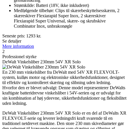
genstartsikring
Strømkilde: Batteri (18V, ikke inkluderet)
Medfølgende tilbehør: Clips til skærebeskyttelsesskærm, 2
skæreskiver Flexiarapid Super Inox, 2 skæreskiver
Flexiarapid Super Universal, skære- og skrubskive
Combinator Inox, unbrakonøgle
Seneste pris:
1293
kr.
Se detaljer
Mere information
2
Professionel styrke
DeWalt Vinkelsliber 230mm 54V XR Solo
En 230 mm vinkelsliber fra DeWalt med 54V XR FLEXVOLT-
system, kulløs motor og elektroniske sikkerhedsfunktioner, designet
til effektiv og kontrolleret skæring og slibning uden ledning.
Hvorfor den er blevet udvalgt: Denne model repræsenterer DeWalts
kraftigste batteridrevne vinkelsliber i 54V-serien og er udvalgt for
sin kombination af høj ydeevne, sikkerhedsfunktioner og fleksibilitet
uden ledning.
DeWalt Vinkelsliber 230mm 54V XR Solo er en del af DeWalts XR
FLEXVOLT-serie og leverer ledningsfri kraft svarende til en
traditionel netdrevet maskine. Den store 230 mm skivediameter gør
den velegnet til krævende opgaver som skæring og slibning af