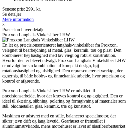
Seneste pris:
2991
kr.
Se detaljer
Mere information
3
Præcision i hver detalje
Proxxon Langhals Vinkelsliber LHW
En let og præcisionsorienteret langhals-vinkelsliber fra Proxxon,
velegnet til bearbejdning af metal, glas, keramik, træ og plast. Den
kombinerer høj hastighed med lav vægt og robust konstruktion.
Hvorfor den er blevet udvalgt: Proxxon Langhals Vinkelsliber LHW
er udvalgt for sin kombination af kompakt design, høj
rotationshastighed og alsidighed. Den repræsenterer et værktøj, der
egner sig til både hobby- og finmekanisk arbejde, hvor præcision og
kontrol er afgørende.
Proxxon Langhals Vinkelsliber LHW er udviklet til
præcisionsarbejde, hvor der kræves kontrol og nøjagtighed. Den er
ideel til skæring, slibning, polering og formgivning af materialer som
stål, blødmetaller, glas, keramik, træ og kunststof.
Maskinen er udstyret med en stille, balanceret specialmotor, der
sikrer jævn drift og lang levetid. Gearhuset er fremstillet i
aluminiumstrykgods, mens motorhuset er lavet af glasfiberforstærket