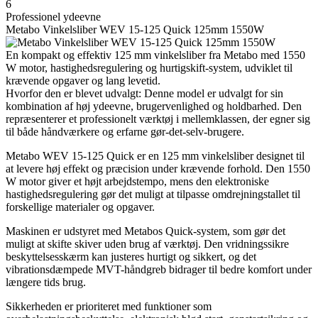
6
Professionel ydeevne
Metabo Vinkelsliber WEV 15-125 Quick 125mm 1550W
En kompakt og effektiv 125 mm vinkelsliber fra Metabo med 1550
W motor, hastighedsregulering og hurtigskift-system, udviklet til
krævende opgaver og lang levetid.
Hvorfor den er blevet udvalgt: Denne model er udvalgt for sin
kombination af høj ydeevne, brugervenlighed og holdbarhed. Den
repræsenterer et professionelt værktøj i mellemklassen, der egner sig
til både håndværkere og erfarne gør-det-selv-brugere.
Metabo WEV 15-125 Quick er en 125 mm vinkelsliber designet til
at levere høj effekt og præcision under krævende forhold. Den 1550
W motor giver et højt arbejdstempo, mens den elektroniske
hastighedsregulering gør det muligt at tilpasse omdrejningstallet til
forskellige materialer og opgaver.
Maskinen er udstyret med Metabos Quick-system, som gør det
muligt at skifte skiver uden brug af værktøj. Den vridningssikre
beskyttelsesskærm kan justeres hurtigt og sikkert, og det
vibrationsdæmpede MVT-håndgreb bidrager til bedre komfort under
længere tids brug.
Sikkerheden er prioriteret med funktioner som