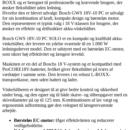
BOXX og er beregnet til professionelle og krævende brugere, der
ønsker fleksibilitet uden ledning.
Hvorfor den er blevet udvalgt: Bosch GWS 18V-10 PC er udvalgt
for sin kombination af kraft, kompakt design og børsteløs motor.
Den repræsenterer et typisk valg i 18 V-klassen for brugere, der
ønsker en effektiv og driftssikker akku-vinkelsliber.
Bosch GWS 18V-10 PC SOLO er en kompakt og kraftfuld akku-
vinkelsliber, der leverer en ydelse svarende til en 1.000 W
ledningsdrevet model. Den er udstyret med en børsteløs EC-motor,
som sikrer høj effektivitet og længere levetid.
Maskinen er en del af Boschs 18 V-system og er kompatibel med
ProCORE18V-batterier, hvilket giver fleksibilitet på tværs af
værktøjer i samme serie. Den leveres i en robust L-BOXX-
transportkasse, men uden batteri og lader.
Vinkelsliberen er designet til at give bedre kontrol og sikkerhed
under brug, og den egner sig til både skære- og slibeopgaver med en
skivediameter på op til 125 mm. Kombinationen af lav vægt og
ergonomisk udformning gør den velegnet til længerevarende
arbejde.
Børsteløs EC-motor:
Øger effektiviteten og reducerer
vedligeholdelse.