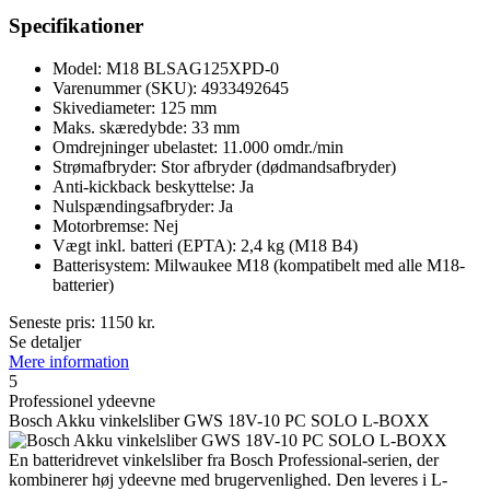
Specifikationer
Model: M18 BLSAG125XPD-0
Varenummer (SKU): 4933492645
Skivediameter: 125 mm
Maks. skæredybde: 33 mm
Omdrejninger ubelastet: 11.000 omdr./min
Strømafbryder: Stor afbryder (dødmandsafbryder)
Anti-kickback beskyttelse: Ja
Nulspændingsafbryder: Ja
Motorbremse: Nej
Vægt inkl. batteri (EPTA): 2,4 kg (M18 B4)
Batterisystem: Milwaukee M18 (kompatibelt med alle M18-
batterier)
Seneste pris:
1150
kr.
Se detaljer
Mere information
5
Professionel ydeevne
Bosch Akku vinkelsliber GWS 18V-10 PC SOLO L-BOXX
En batteridrevet vinkelsliber fra Bosch Professional-serien, der
kombinerer høj ydeevne med brugervenlighed. Den leveres i L-