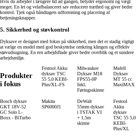
Hvis du arbejder i længere tid ad gangen, betyder ergonomi og vægt
meget. En let og velafbalanceret sav reducerer træthed og giver bedre
kontrol. Tjek også håndtagets udformning og placering af
betjeningsknapper.
5. Sikkerhed og støvkontrol
Dyksave er designet med fokus på sikkerhed, men det er stadig vigtigt
at vælge en model med god beskyttelse omkring klingen og effektiv
støvudsugning. En ren arbejdsflade giver bedre overblik og et sundere
arbejdsmiljø.
Festool Akku
Milwaukee
Mafell
dyksav TSC
Dyksav M18
Dyksav
Produkter
55 5,0 KEBI-
FPS55-0P
MT 55 cc
i fokus
Plus/XL-FS
Inkl.
MaxiMAX
Føringsskinne
Bosch dyksav
Makita
DeWalt
Festool
GKT 18V-52
SP6000J1
55mm dyksav
Akku
GC Solo L-
i TSTAK VI
dyksav
Boxx - BiTurbo
+ 1,5m
TSC 55 5,0
skinne
KEBI-
Plus/XL