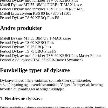
Festool Dyksav med forridser TSV 60 KEBQ-Plus
Mafell Dyksav MT 55 18M bl PURE i T-MAX kasse
Festool Dyksav med forridser TSV 60 KEBQ-Plus-FS
Mafell kapsavsystem KSS 80 Ec / 370 918501
Festool Dyksav TS 60 KEBQ-Plus-FS
Andre produkter
Mafell Dyksav MT 55 18M bl i T-MAX kasse
Festool Dyksav TS 60 KEBQ-Plus
Festool Dyksav TS 75 EBQ-Plus
Festool Dyksav TS 75 EBQ-Plus-FS
Festool Dyksav med forridser TSV 60 KEBQ-Plus Master Edition
Festool Akku dyksav TSC 55 KEB-Basic i Systainer3
Forskellige typer af dyksave
Dyksave findes i flere varianter, som adskiller sig i størrelse,
strømforsyning og anvendelsesområde. Valget afhænger af, hvor og
hvordan du planlægger at bruge værktøjet.
1. Netdrevne dyksave
Disse modeller tilsluttes strømnettet og leverer konstant effekt, hvilket