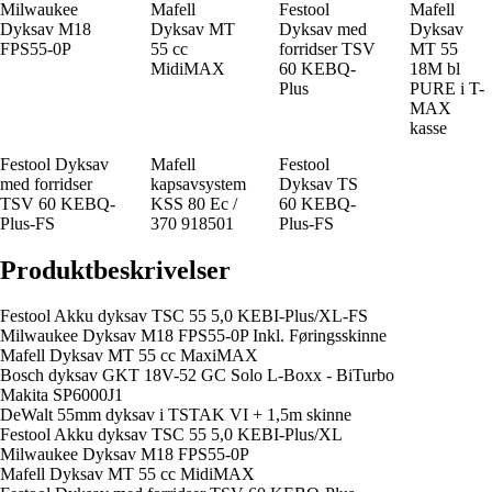
Milwaukee
Mafell
Festool
Mafell
Dyksav M18
Dyksav MT
Dyksav med
Dyksav
FPS55-0P
55 cc
forridser TSV
MT 55
MidiMAX
60 KEBQ-
18M bl
Plus
PURE i T-
MAX
kasse
Festool Dyksav
Mafell
Festool
med forridser
kapsavsystem
Dyksav TS
TSV 60 KEBQ-
KSS 80 Ec /
60 KEBQ-
Plus-FS
370 918501
Plus-FS
Produktbeskrivelser
Festool Akku dyksav TSC 55 5,0 KEBI-Plus/XL-FS
Milwaukee Dyksav M18 FPS55-0P Inkl. Føringsskinne
Mafell Dyksav MT 55 cc MaxiMAX
Bosch dyksav GKT 18V-52 GC Solo L-Boxx - BiTurbo
Makita SP6000J1
DeWalt 55mm dyksav i TSTAK VI + 1,5m skinne
Festool Akku dyksav TSC 55 5,0 KEBI-Plus/XL
Milwaukee Dyksav M18 FPS55-0P
Mafell Dyksav MT 55 cc MidiMAX