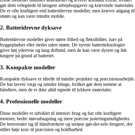
gør dem velegnede til længere arbejdsopgaver og krævende materialer.
De er ofte kraftigere end batteridrevne modeller, men kræver adgang til
strøm og kan være mindre mobile.
2. Batteridrevne dyksave
Batteridrevne modeller giver større frihed og fleksibilitet, især på
byggepladser eller steder uden strøm. De nyeste batteriteknologier
giver høj ydeevne og lang driftstid, men de kan være dyrere og lidt
tungere på grund af batteriet.
3. Kompakte modeller
Kompakte dyksave er ideelle til mindre projekter og præcisionsarbejde.
De har lavere vægt og mindre klinge, hvilket gør dem nemme at
håndtere, men de er ikke altid egnede til tykkere materialer.
4. Professionelle modeller
Disse modeller er udviklet til intensiv brug og har ofte kraftigere
motorer, bedre støvudsugning og mere præcise justeringsmuligheder.
De henvender sig til håndværkere og seriøse gør-det-selv-brugere, der
stiller høje krav til præcision og holdbarhed.