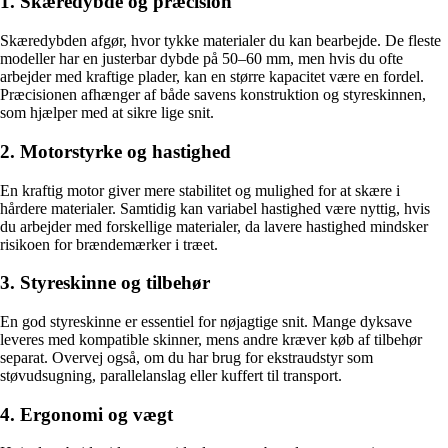
1. Skæredybde og præcision
Skæredybden afgør, hvor tykke materialer du kan bearbejde. De fleste
modeller har en justerbar dybde på 50–60 mm, men hvis du ofte
arbejder med kraftige plader, kan en større kapacitet være en fordel.
Præcisionen afhænger af både savens konstruktion og styreskinnen,
som hjælper med at sikre lige snit.
2. Motorstyrke og hastighed
En kraftig motor giver mere stabilitet og mulighed for at skære i
hårdere materialer. Samtidig kan variabel hastighed være nyttig, hvis
du arbejder med forskellige materialer, da lavere hastighed mindsker
risikoen for brændemærker i træet.
3. Styreskinne og tilbehør
En god styreskinne er essentiel for nøjagtige snit. Mange dyksave
leveres med kompatible skinner, mens andre kræver køb af tilbehør
separat. Overvej også, om du har brug for ekstraudstyr som
støvudsugning, parallelanslag eller kuffert til transport.
4. Ergonomi og vægt