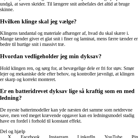
undgå, at saven skrider. Til længere snit anbefales det altid at bruge
skinne.
Hvilken klinge skal jeg vælge?
Klingens tandantal og materiale afhænger af, hvad du skal skære i.
Mange tænder giver et glat snit i finer og laminat, mens færre tænder er
bedre til hurtige snit i massivt træ.
Hvordan vedligeholder jeg min dyksav?
Hold klingen ren, og sørg for, at bevægelige dele er fri for støv. Smør
lejer og mekaniske dele efter behov, og kontroller jævnligt, at klingen
er skarp og korrekt monteret.
Er en batteridrevet dyksav lige så kraftig som en med
ledning?
De nyeste batterimodeller kan yde næsten det samme som netdrevne
save, men ved meget krævende opgaver kan en ledningsmodel stadig
have en fordel i forhold til konstant effekt.
Del og hjælp
X
Facebook
Instagram
LinkedIn
YouTube
Pin