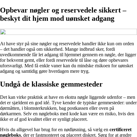
Opbevar nøgler og reservedele sikkert –
beskyt dit hjem mod uønsket adgang
At have styr på sine nøgler og reservedele handler ikke kun om orden
– det handler også om sikkerhed. Mange indbrud sker, fordi
uvedkommende får let adgang til hjemmet gennem en nøgle, der ligger
for bekvemt gemt, eller fordi reservedele til låse og døre opbevares
uforsvarligt. Med få enkle vaner kan du mindske risikoen for uønsket
adgang og samtidig gøre hverdagen mere tryg.
Undgå de klassiske gemmesteder
Det kan virke praktisk at have en ekstra nøgle liggende udenfor – men
det er sjældent en god idé. Tyve kender de typiske gemmesteder: under
dørmåtten, i blomsterkrukken, bag postkassen eller oven på
dørkarmen. Selv en nøgleboks med kode kan være en risiko, hvis den
ikke er af god kvalitet eller er synligt placeret.
Hvis du alligevel har brug for en nødløsning, så vælg en
certificeret
nøgleboks
, der er fastmonteret og placeret diskret. Sørg for at ændre