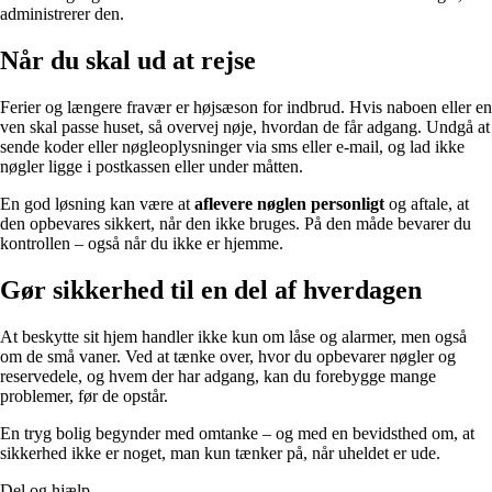
administrerer den.
Når du skal ud at rejse
Ferier og længere fravær er højsæson for indbrud. Hvis naboen eller en
ven skal passe huset, så overvej nøje, hvordan de får adgang. Undgå at
sende koder eller nøgleoplysninger via sms eller e-mail, og lad ikke
nøgler ligge i postkassen eller under måtten.
En god løsning kan være at
aflevere nøglen personligt
og aftale, at
den opbevares sikkert, når den ikke bruges. På den måde bevarer du
kontrollen – også når du ikke er hjemme.
Gør sikkerhed til en del af hverdagen
At beskytte sit hjem handler ikke kun om låse og alarmer, men også
om de små vaner. Ved at tænke over, hvor du opbevarer nøgler og
reservedele, og hvem der har adgang, kan du forebygge mange
problemer, før de opstår.
En tryg bolig begynder med omtanke – og med en bevidsthed om, at
sikkerhed ikke er noget, man kun tænker på, når uheldet er ude.
Del og hjælp