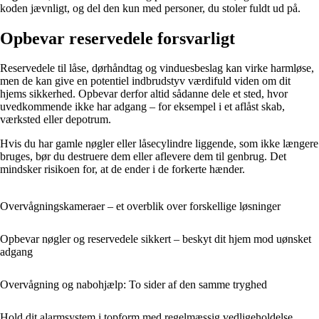
koden jævnligt, og del den kun med personer, du stoler fuldt ud på.
Opbevar reservedele forsvarligt
Reservedele til låse, dørhåndtag og vinduesbeslag kan virke harmløse,
men de kan give en potentiel indbrudstyv værdifuld viden om dit
hjems sikkerhed. Opbevar derfor altid sådanne dele et sted, hvor
uvedkommende ikke har adgang – for eksempel i et aflåst skab,
værksted eller depotrum.
Hvis du har gamle nøgler eller låsecylindre liggende, som ikke længere
bruges, bør du destruere dem eller aflevere dem til genbrug. Det
mindsker risikoen for, at de ender i de forkerte hænder.
Overvågningskameraer – et overblik over forskellige løsninger
Opbevar nøgler og reservedele sikkert – beskyt dit hjem mod uønsket
adgang
Overvågning og nabohjælp: To sider af den samme tryghed
Hold dit alarmsystem i topform med regelmæssig vedligeholdelse