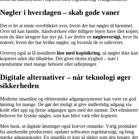
Nøgler i hverdagen – skab gode vaner
Det er let at miste overblikket over, hvem der har nøgler til hjemmet.
Over tid kan familie, håndværkere eller tidligere lejere have fået kopier,
som du ikke længere har styr på. Lav derfor en
nøgleoversigt
, hvor du
noterer, hvem der har hvilke nøgler, og hvornår de er udleveret.
Overvej også at få installeret
låse med kopisikring
, så nøgler ikke kan
kopieres uden din tilladelse. Det giver ekstra tryghed – især i
ejendomme med mange beboere eller udlejninger.
Digitale alternativer – når teknologi øger
sikkerheden
Moderne smartlåse og elektroniske adgangssystemer kan være en god
løsning for mange. De gør det muligt at give midlertidig adgang via
kode eller app og fjerne adgangen igen med det samme. Det eliminerer
behovet for fysiske nøgler, som kan blive væk eller kopieret.
Men husk, at digitale løsninger også kræver omtanke. Vælg produkter
fra anerkendte producenter, opdater softwaren regelmæssigt, og brug
stærke adgangskoder. En smartlås er kun så sikker som den bruger, der