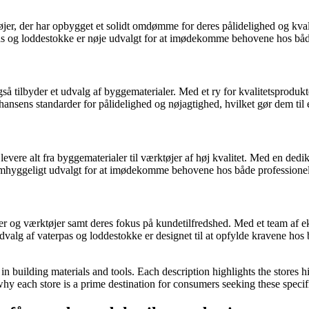
er, der har opbygget et solidt omdømme for deres pålidelighed og kval
as og loddestokke er nøje udvalgt for at imødekomme behovene hos både
så tilbyder et udvalg af byggematerialer. Med et ry for kvalitetsproduk
sens standarder for pålidelighed og nøjagtighed, hvilket gør dem til en 
levere alt fra byggematerialer til værktøjer af høj kvalitet. Med en ded
omhyggeligt udvalgt for at imødekomme behovene hos både professionel
 og værktøjer samt deres fokus på kundetilfredshed. Med et team af eks
alg af vaterpas og loddestokke er designet til at opfylde kravene hos bå
n building materials and tools. Each description highlights the stores h
why each store is a prime destination for consumers seeking these specif