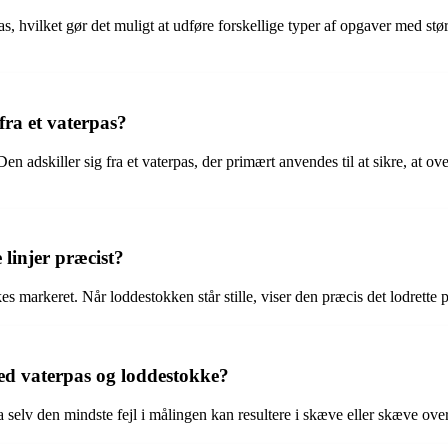
rpas, hvilket gør det muligt at udføre forskellige typer af opgaver med 
fra et vaterpas?
Den adskiller sig fra et vaterpas, der primært anvendes til at sikre, at ove
 linjer præcist?
s markeret. Når loddestokken står stille, viser den præcis det lodrette 
med vaterpas og loddestokke?
elv den mindste fejl i målingen kan resultere i skæve eller skæve overfl