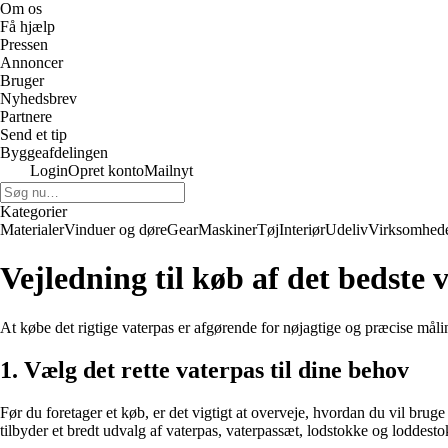
Om os
Få hjælp
Pressen
Annoncer
Bruger
Nyhedsbrev
Partnere
Send et tip
Byggeafdelingen
Login
Opret konto
Mailnyt
Kategorier
Materialer
Vinduer og døre
Gear
Maskiner
Tøj
Interiør
Udeliv
Virksomhed
Vejledning til køb af det bedste 
At købe det rigtige vaterpas er afgørende for nøjagtige og præcise målin
1. Vælg det rette vaterpas til dine behov
Før du foretager et køb, er det vigtigt at overveje, hvordan du vil brug
tilbyder et bredt udvalg af vaterpas, vaterpassæt, lodstokke og loddestok