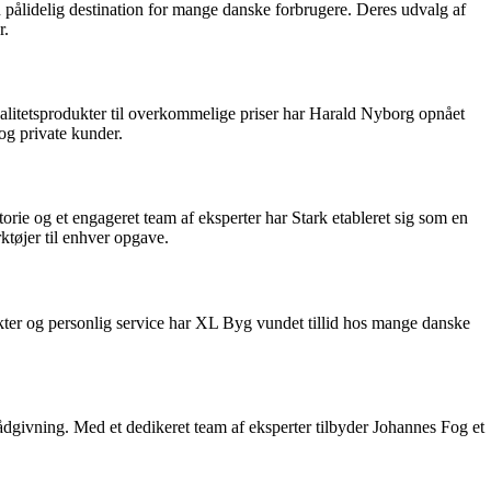
 pålidelig destination for mange danske forbrugere. Deres udvalg af
r.
kvalitetsprodukter til overkommelige priser har Harald Nyborg opnået
og private kunder.
torie og et engageret team af eksperter har Stark etableret sig som en
rktøjer til enhver opgave.
kter og personlig service har XL Byg vundet tillid hos mange danske
rådgivning. Med et dedikeret team af eksperter tilbyder Johannes Fog et