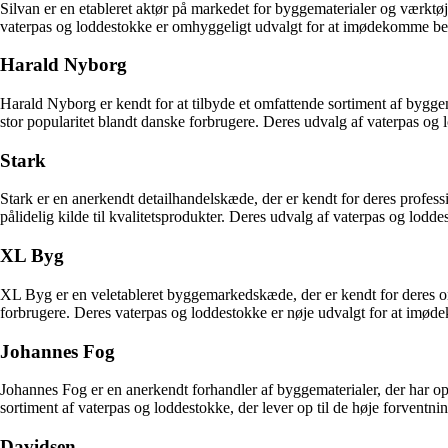
Silvan er en etableret aktør på markedet for byggematerialer og værktø
vaterpas og loddestokke er omhyggeligt udvalgt for at imødekomme beh
Harald Nyborg
Harald Nyborg er kendt for at tilbyde et omfattende sortiment af byggem
stor popularitet blandt danske forbrugere. Deres udvalg af vaterpas og 
Stark
Stark er en anerkendt detailhandelskæde, der er kendt for deres professi
pålidelig kilde til kvalitetsprodukter. Deres udvalg af vaterpas og lodde
XL Byg
XL Byg er en veletableret byggemarkedskæde, der er kendt for deres om
forbrugere. Deres vaterpas og loddestokke er nøje udvalgt for at imø
Johannes Fog
Johannes Fog er en anerkendt forhandler af byggematerialer, der har op
sortiment af vaterpas og loddestokke, der lever op til de høje forventn
Davidsen