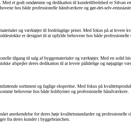
j. Med et godt omdømme og dedikation til kundetilfredshed er Silvan en
ovene hos både professionelle håndværkere og gør-det-selv-entusiaste
aterialer og værktøjer til fordelagtige priser. Med fokus på at levere 
loddestokke er designet til at opfylde behovene hos både professionelle 
onelle tilgang til salg af byggematerialer og værktøjer. Med en solid his
stokke afspejler deres dedikation til at levere pålidelige og nøjagtige væ
fattende sortiment og faglige ekspertise. Med fokus på kvalitetsprodu
dekomme behovene hos både hobbyister og professionelle håndværkere.
nået anerkendelse for deres høje kvalitetsstandarder og professionelle 
inger fra deres kunder i byggebranchen.