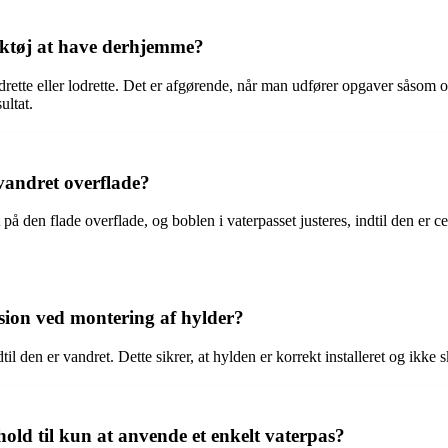
ærktøj at have derhjemme?
vandrette eller lodrette. Det er afgørende, når man udfører opgaver såsom
ultat.
 vandret overflade?
på den flade overflade, og boblen i vaterpasset justeres, indtil den er c
sion ved montering af hylder?
il den er vandret. Dette sikrer, at hylden er korrekt installeret og ikke
hold til kun at anvende et enkelt vaterpas?