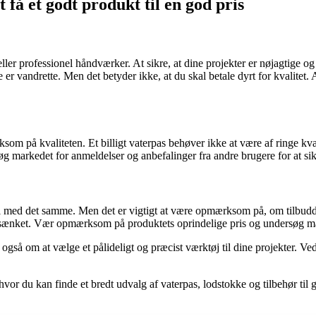
t få et godt produkt til en god pris
ller professionel håndværker. At sikre, at dine projekter er nøjagtige og
e er vandrette. Men det betyder ikke, at du skal betale dyrt for kvalitet.
rksom på kvaliteten. Et billigt vaterpas behøver ikke at være af ringe kv
søg markedet for anmeldelser og anbefalinger fra andre brugere for at sikre
å til med det samme. Men det er vigtigt at være opmærksom på, om tilbudd
er sænket. Vær opmærksom på produktets oprindelige pris og undersøg mark
 også om at vælge et pålideligt og præcist værktøj til dine projekter. V
 hvor du kan finde et bredt udvalg af vaterpas, lodstokke og tilbehør ti