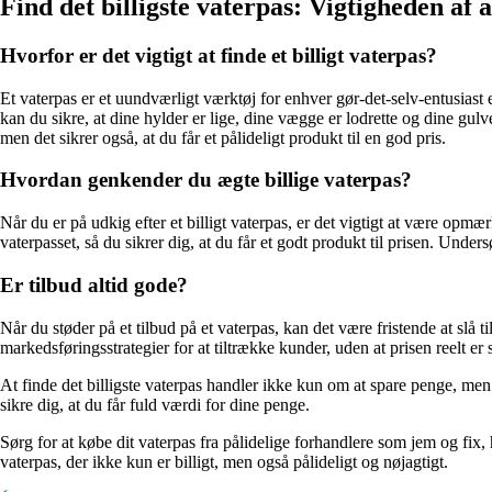
Find det billigste vaterpas: Vigtigheden af a
Hvorfor er det vigtigt at finde et billigt vaterpas?
Et vaterpas er et uundværligt værktøj for enhver gør-det-selv-entusiast e
kan du sikre, at dine hylder er lige, dine vægge er lodrette og dine gulv
men det sikrer også, at du får et pålideligt produkt til en god pris.
Hvordan genkender du ægte billige vaterpas?
Når du er på udkig efter et billigt vaterpas, er det vigtigt at være opmæ
vaterpasset, så du sikrer dig, at du får et godt produkt til prisen. Under
Er tilbud altid gode?
Når du støder på et tilbud på et vaterpas, kan det være fristende at sl
markedsføringsstrategier for at tiltrække kunder, uden at prisen reelt 
At finde det billigste vaterpas handler ikke kun om at spare penge, men
sikre dig, at du får fuld værdi for dine penge.
Sørg for at købe dit vaterpas fra pålidelige forhandlere som jem og fix,
vaterpas, der ikke kun er billigt, men også pålideligt og nøjagtigt.