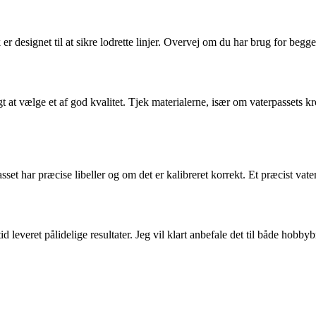
er designet til at sikre lodrette linjer. Overvej om du har brug for begge
tigt at vælge et af god kvalitet. Tjek materialerne, især om vaterpassets k
t har præcise libeller og om det er kalibreret korrekt. Et præcist vater
tid leveret pålidelige resultater. Jeg vil klart anbefale det til både ho