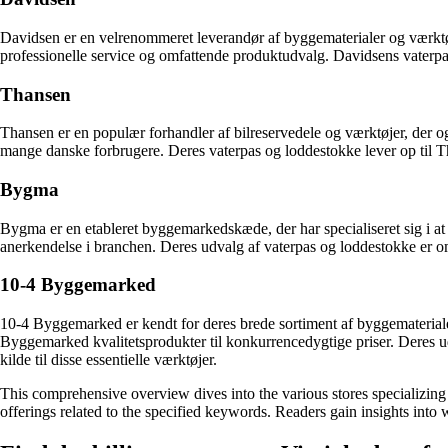
Davidsen er en velrenommeret leverandør af byggematerialer og værktøj
professionelle service og omfattende produktudvalg. Davidsens vaterp
Thansen
Thansen er en populær forhandler af bilreservedele og værktøjer, der og
mange danske forbrugere. Deres vaterpas og loddestokke lever op til Than
Bygma
Bygma er en etableret byggemarkedskæde, der har specialiseret sig i at 
anerkendelse i branchen. Deres udvalg af vaterpas og loddestokke er 
10-4 Byggemarked
10-4 Byggemarked er kendt for deres brede sortiment af byggematerialer
Byggemarked kvalitetsprodukter til konkurrencedygtige priser. Deres udv
kilde til disse essentielle værktøjer.
This comprehensive overview dives into the various stores specializing i
offerings related to the specified keywords. Readers gain insights into 