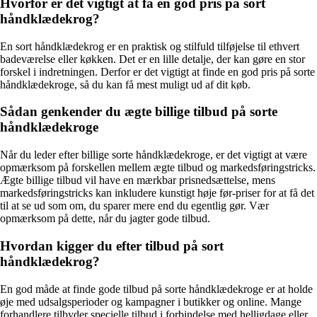
Hvorfor er det vigtigt at få en god pris på sort
håndklædekrog?
En sort håndklædekrog er en praktisk og stilfuld tilføjelse til ethvert
badeværelse eller køkken. Det er en lille detalje, der kan gøre en stor
forskel i indretningen. Derfor er det vigtigt at finde en god pris på sorte
håndklædekroge, så du kan få mest muligt ud af dit køb.
Sådan genkender du ægte billige tilbud på sorte
håndklædekroge
Når du leder efter billige sorte håndklædekroge, er det vigtigt at være
opmærksom på forskellen mellem ægte tilbud og markedsføringstricks.
Ægte billige tilbud vil have en mærkbar prisnedsættelse, mens
markedsføringstricks kan inkludere kunstigt høje før-priser for at få det
til at se ud som om, du sparer mere end du egentlig gør. Vær
opmærksom på dette, når du jagter gode tilbud.
Hvordan kigger du efter tilbud på sort
håndklædekrog?
En god måde at finde gode tilbud på sorte håndklædekroge er at holde
øje med udsalgsperioder og kampagner i butikker og online. Mange
forhandlere tilbyder specielle tilbud i forbindelse med helligdage eller