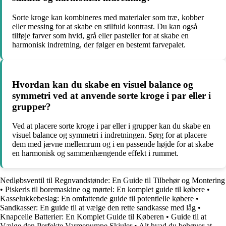
Sorte kroge kan kombineres med materialer som træ, kobber
eller messing for at skabe en stilfuld kontrast. Du kan også
tilføje farver som hvid, grå eller pasteller for at skabe en
harmonisk indretning, der følger en bestemt farvepalet.
Hvordan kan du skabe en visuel balance og
symmetri ved at anvende sorte kroge i par eller i
grupper?
Ved at placere sorte kroge i par eller i grupper kan du skabe en
visuel balance og symmetri i indretningen. Sørg for at placere
dem med jævne mellemrum og i en passende højde for at skabe
en harmonisk og sammenhængende effekt i rummet.
Nedløbsventil til Regnvandstønde: En Guide til Tilbehør og Montering
•
Piskeris til boremaskine og mørtel: En komplet guide til købere
•
Kasselukkebeslag: En omfattende guide til potentielle købere
•
Sandkasser: En guide til at vælge den rette sandkasse med låg
•
Knapcelle Batterier: En Komplet Guide til Køberen
•
Guide til at
Vælge den Perfekte Varmepumpe Skjuler
•
Alt hvad du behøver at