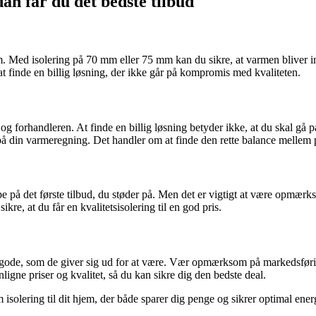
dan får du det bedste tilbud
t hjem. Med isolering på 70 mm eller 75 mm kan du sikre, at varmen bli
 at finde en billig løsning, der ikke går på kompromis med kvaliteten.
 forhandleren. At finde en billig løsning betyder ikke, at du skal gå på
å din varmeregning. Det handler om at finde den rette balance mellem pr
e på det første tilbud, du støder på. Men det er vigtigt at være opmærkso
ikre, at du får en kvalitetsisolering til en god pris.
 så gode, som de giver sig ud for at være. Vær opmærksom på markedsfør
nligne priser og kvalitet, så du kan sikre dig den bedste deal.
 mm isolering til dit hjem, der både sparer dig penge og sikrer optimal e