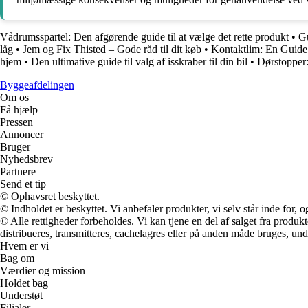
Vådrumsspartel: Den afgørende guide til at vælge det rette produkt
•
Gu
låg
•
Jem og Fix Thisted – Gode råd til dit køb
•
Kontaktlim: En Guide 
hjem
•
Den ultimative guide til valg af isskraber til din bil
•
Dørstopper:
Byggeafdelingen
Om os
Få hjælp
Pressen
Annoncer
Bruger
Nyhedsbrev
Partnere
Send et tip
© Ophavsret beskyttet.
© Indholdet er beskyttet. Vi anbefaler produkter, vi selv står inde for
© Alle rettigheder forbeholdes. Vi kan tjene en del af salget fra produk
distribueres, transmitteres, cachelagres eller på anden måde bruges, und
Hvem er vi
Bag om
Værdier og mission
Holdet bag
Understøt
Filialer