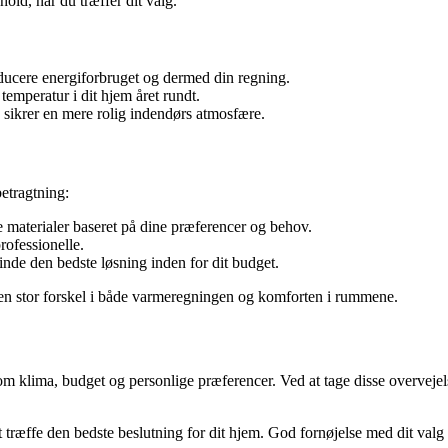
ld, når du træffer dit valg.
reducere energiforbruget og dermed din regning.
temperatur i dit hjem året rundt.
 sikrer en mere rolig indendørs atmosfære.
etragtning:
e materialer baseret på dine præferencer og behov.
rofessionelle.
finde den bedste løsning inden for dit budget.
 en stor forskel i både varmeregningen og komforten i rummene.
lima, budget og personlige præferencer. Ved at tage disse overvejelser 
 træffe den bedste beslutning for dit hjem. God fornøjelse med dit valg 