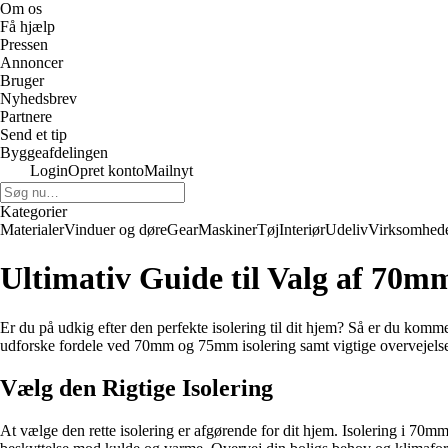
Om os
Få hjælp
Pressen
Annoncer
Bruger
Nyhedsbrev
Partnere
Send et tip
Byggeafdelingen
Login
Opret konto
Mailnyt
Kategorier
Materialer
Vinduer og døre
Gear
Maskiner
Tøj
Interiør
Udeliv
Virksomhed
Ultimativ Guide til Valg af 70m
Er du på udkig efter den perfekte isolering til dit hjem? Så er du kommet 
udforske fordele ved 70mm og 75mm isolering samt vigtige overvejelser,
Vælg den Rigtige Isolering
At vælge den rette isolering er afgørende for dit hjem. Isolering i 70