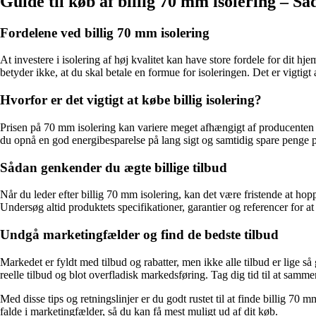
Guide til køb af billig 70 mm isolering – Så
Fordelene ved billig 70 mm isolering
At investere i isolering af høj kvalitet kan have store fordele for di
betyder ikke, at du skal betale en formue for isoleringen. Det er vigtigt
Hvorfor er det vigtigt at købe billig isolering?
Prisen på 70 mm isolering kan variere meget afhængigt af producenten og
du opnå en god energibesparelse på lang sigt og samtidig spare penge p
Sådan genkender du ægte billige tilbud
Når du leder efter billig 70 mm isolering, kan det være fristende at hopp
Undersøg altid produktets specifikationer, garantier og referencer for at s
Undgå marketingfælder og find de bedste tilbud
Markedet er fyldt med tilbud og rabatter, men ikke alle tilbud er lige
reelle tilbud og blot overfladisk markedsføring. Tag dig tid til at samme
Med disse tips og retningslinjer er du godt rustet til at finde billig 70
falde i marketingfælder, så du kan få mest muligt ud af dit køb.