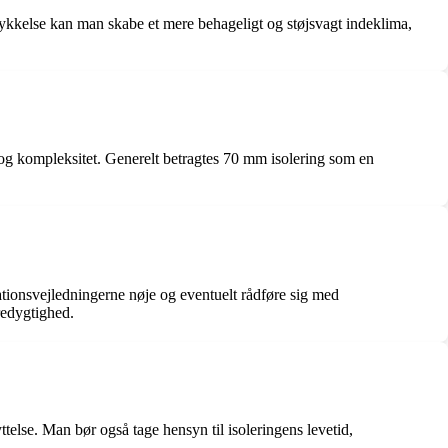
e tykkelse kan man skabe et mere behageligt og støjsvagt indeklima,
 og kompleksitet. Generelt betragtes 70 mm isolering som en
lationsvejledningerne nøje og eventuelt rådføre sig med
æredygtighed.
telse. Man bør også tage hensyn til isoleringens levetid,