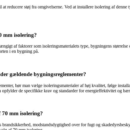
 at reducere støj fra omgivelserne. Ved at installere isolering af denn
70 mm isolering?
ængigt af faktorer som isoleringsmaterialets type, bygningens størrelse
rten i en bygning på.
older gældende bygningsreglementer?
menter, bør man vælge isoleringsmaterialer af høj kvalitet, følge instal
ngen opfylder de specifikke krav og standarder for energieffektivitet og b
f 70 mm isolering?
ets brandsikkerhed, modstandsdygtighed over for fugt og skadedyrsbeskyt
alg af 70 mm isolering.