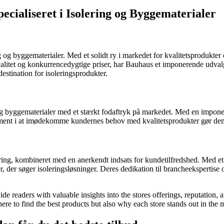
ialiseret i Isolering og Byggematerialer
g og byggematerialer. Med et solidt ry i markedet for kvalitetsprodukter
alitet og konkurrencedygtige priser, har Bauhaus et imponerende udval
destination for isoleringsprodukter.
 og byggematerialer med et stærkt fodaftryk på markedet. Med en imponer
ment i at imødekomme kundernes behov med kvalitetsprodukter gør dem ti
ring, kombineret med en anerkendt indsats for kundetilfredshed. Med et v
r, der søger isoleringsløsninger. Deres dedikation til brancheekspertise
e readers with valuable insights into the stores offerings, reputation, 
ere to find the best products but also why each store stands out in the 