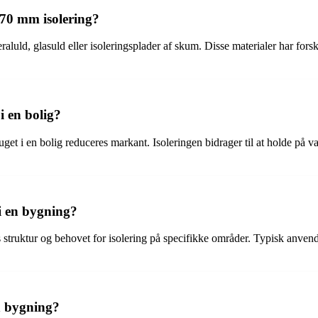
f 70 mm isolering?
aluld, glasuld eller isoleringsplader af skum. Disse materialer har forske
i en bolig?
uget i en bolig reduceres markant. Isoleringen bidrager til at holde på
i en bygning?
truktur og behovet for isolering på specifikke områder. Typisk anvende
en bygning?