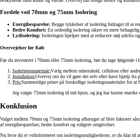
beskyttelse mod kulde og varme. Overvej din boligs behov og klimaforho
Fordele ved 70mm og 75mm Isolering
Energibesparelse:
Begge tykkelser af isolering bidrager til at 
Bedre Komfort:
En ordentlig isolering sikrer en mere behagelig 
Lydisolering:
Isoleringen hjælper med at reducere støj udefra og
Overvejelser før Køb
Før du investerer i 70mm eller 75mm isolering, bør du tage følgende i b
Isoleringsmateriale:
Vælg mellem mineraluld, cellulose eller andr
Installation:
Overvej om du vil gøre det selv eller have hjælp fra p
Pris:
Sammenlign priser på forskellige isoleringsmaterialer for at 
Jeg valgte 75mm isolering til mit hjem, og jeg har kunne mærke
Konklusion
Valget mellem 70mm og 75mm isolering afhænger af flere faktorer såsom k
af energibesparelser, bedre komfort og roligere omgivelser.
Nu hvor du er velinformeret om isoleringsmulighederne, er du klar til at