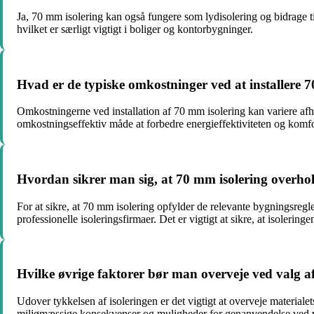
Ja, 70 mm isolering kan også fungere som lydisolering og bidrage til
hvilket er særligt vigtigt i boliger og kontorbygninger.
Hvad er de typiske omkostninger ved at installere 
Omkostningerne ved installation af 70 mm isolering kan variere afh
omkostningseffektiv måde at forbedre energieffektiviteten og komfo
Hvordan sikrer man sig, at 70 mm isolering overh
For at sikre, at 70 mm isolering opfylder de relevante bygningsregle
professionelle isoleringsfirmaer. Det er vigtigt at sikre, at isoleri
Hvilke øvrige faktorer bør man overveje ved valg a
Udover tykkelsen af isoleringen er det vigtigt at overveje material
miljømæssige konsekvenser og muligheder for genanvendelse ved v