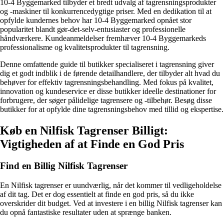
10-4 Byggemarked tilbyder et bredt udvalg af tagrensningsprodukter
og -maskiner til konkurrencedygtige priser. Med en dedikation til at
opfylde kundernes behov har 10-4 Byggemarked opnået stor
popularitet blandt gør-det-selv-entusiaster og professionelle
håndværkere. Kundeanmeldelser fremhæver 10-4 Byggemarkeds
professionalisme og kvalitetsprodukter til tagrensning.
Denne omfattende guide til butikker specialiseret i tagrensning giver
dig et godt indblik i de førende detailhandlere, der tilbyder alt hvad du
behøver for effektiv tagrensningsbehandling. Med fokus på kvalitet,
innovation og kundeservice er disse butikker ideelle destinationer for
forbrugere, der søger pålidelige tagrensere og -tilbehør. Besøg disse
butikker for at opfylde dine tagrensningsbehov med tillid og ekspertise.
Køb en Nilfisk Tagrenser Billigt:
Vigtigheden af at Finde en God Pris
Find en Billig Nilfisk Tagrenser
En Nilfisk tagrenser er uundværlig, når det kommer til vedligeholdelse
af dit tag. Det er dog essentielt at finde en god pris, så du ikke
overskrider dit budget. Ved at investere i en billig Nilfisk tagrenser kan
du opnå fantastiske resultater uden at sprænge banken.