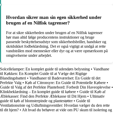
Hvordan sikrer man sin egen sikkerhed under
brugen af en Nilfisk tagrenser?
For at sikre sikkerheden under brugen af en Nilfisk tagrenser
bør man altid følge producentens instruktioner og bruge
passende beskyttelsesudstyr som sikkerhedsbriller, handsker og
skridsikket fodbeklædning. Det er også vigtigt at undgå at rette
vandstrålen mod mennesker eller dyr og at være opmærksom på
omgivelserne under arbejdet.
Solcellelamper: En komplet guide til udendørs belysning
•
Vandhane
til Køkken: En Komplet Guide til at Vælge det Rigtige
Blandingsbatteri
•
Vandhaner til Badeværelset: En Guide til det
Perfekte Valg
•
Køb af Citronsyre: En Guide til Potentielle Købere
•
Guide til Valg af det Perfekte Plantebord: Forbedr Din Haveoplevelse
•
Klinkbeklædning – En komplet guide til købere
•
Guide til Køb af
Æblekasser: Find den Perfekte Æblekasse til Dit Hjem
•
Ultimativ
guide til køb af blomsterpinde og plantestøtter
•
Guide til
Ventilationsriste og Udluftningsventiler: Hvordan vælger du den rette
til dit hjem?
•
Alt hvad du behøver at vide om PU skum til isolering og