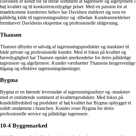
Davidsen er kendt for sit brede sortiment af tagrensere og algefjernere i
høj kvalitet og til konkurrencedygtige priser. Med en passion for at
imødekomme kundernes behov har Davidsen etableret sig som en
pålidelig kilde til tagrensningsudstyr og -tilbehør. Kundeanmeldelser
fremhæver Davidsens ekspertise og professionelle rådgivning.
Thansen
Thansen tilbyder et udvalg af tagrensningsprodukter og maskiner til
både private og professionelle kunder. Med et fokus på kvalitet og
bæredygtighed har Thansen opnået anerkendelse for deres pålidelige
tagrensere og algefjernere. Kunder værdsætter Thansens brugervenlige
tilgang og effektive tagrensningsløsninger.
Bygma
Bygma er en førende leverandør af tagrensningsudstyr og -maskiner
med et omfattende sortiment af kvalitetsprodukter. Med fokus på
kundetilfredshed og produkter af høj kvalitet har Bygma opbygget et
solidt omdømme i branchen. Kunder roser Bygma for deres
professionelle service og pålidelige tagrensere.
10-4 Byggemarked