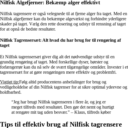
Nilfisk Algefjerner: Bekæmp alger effektivt
Nilfisk tagrensere er også velegnede til at fjerne alger fra taget. Med en
Nilfisk algefjerner kan du bekæmpe algevækst og forhindre yderligere
skader på taget. Vælg den rette dosering og udstyr til rensning af taget
for at opnå de bedste resultater.
Nilfisk Tagrensersæt: Alt hvad du har brug for til rengøring af
taget
Et Nilfisk tagrensersæt giver dig alt det nødvendige udstyr til en
grundig rengøring af taget. Med forskellige dyser, børster og
forlængerrør kan du nå selv de svært tilgængelige områder. Invester i et
tagrensersæt for at gøre rengøringen mere effektiv og problemfri.
Vigtigt tip:
Følg altid producentens anbefalinger for brug og
vedligeholdelse af din Nilfisk tagrenser for at sikre optimal ydeevne og
holdbarhed.
“Jeg har brugt Nilfisk tagrenseren i flere år, og jeg er
meget tilfreds med resultatet. Den gør det nemt og hurtigt
at rengøre mit tag uden besvær.” – Klaus, tilfreds køber
Tips til effektiv brug af Nilfisk tagrensere