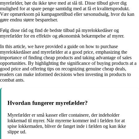
myrefælder, bør du ikke tøve med at slå til. Disse tilbud giver dig
mulighed for at spare penge samtidig med at få et kvalitetsprodukt.
Vær opmærksom på kampagnetilbud eller sæsonudsalg, hvor du kan
gøre endnu større besparelser.
Følg disse råd og find de bedste tilbud på myrelokkedåser og
myrefælder for en effektiv og økonomisk bekæmpelse af myrer.
In this article, we have provided a guide on how to purchase
myrelokkedåser and myrefælder at a good price, emphasizing the
importance of finding cheap products and taking advantage of sales
opportunities. By highlighting the significance of buying products at a
good price and offering tips on recognizing genuine cheap deals,
readers can make informed decisions when investing in products to
combat ants.
Hvordan fungerer myrefælder?
Myrefælder er små kasser eller containere, der indeholder
lokkemad til myrer. Når myrerne kommer ind i fælden for at
spise lokkemaden, bliver de fanget inde i fælden og kan ikke
slippe ud.