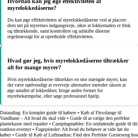
Hvordan kan jeg øge effektiviteten af
myrelokkedåserne?
Du kan øge effektiviteten af myrelokkedåserne ved at placere
dem tæt på myrernes indgangsveje, sikre at lokkemaden er frisk
og tiltrækkende, samt kontrollere og udskifte dåserne
regelmæssigt for at opretholde effektiviteten.
Hvad gør jeg, hvis myrelokkedåserne tiltrækker
alt for mange myrer?
Hvis myrelokkedåserne tiltrækker en stor mængde myrer, kan
det være nødvendigt at overveje alternative metoder såsom at
øge antallet af lokkedåser, bruge andre former for
myrebekæmpelse, eller søge professionel hjælp.
Dataudtag: En komplet guide til købere
•
Køb af Flexslange til
Vandhane – Alt hvad du skal vide
•
Guide til at vælge den perfekte
plantekasse med espalier
•
Campingmøbler: En omfattende guide til dit
outdoor-eventyr
•
Fugepistoler: Alt hvad du behøver at vide før du
køber
•
Guide til Køb af Luftmadras: Find den Perfekte Gæsteseng hos