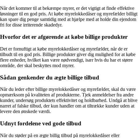
Når det kommer til at bekæmpe myrer, er det vigtigt at finde effektive
løsninger til en god pris. At købe myrelokkedåser og myrefælder billigt
kan spare dig penge samtidig med at hjælpe med at holde din ejendom
fri for disse irriterende skadedyr.
Hvorfor det er afgørende at købe billige produkter
Det er fornuftigt at købe myrelokkedåser og myrefælder, når de er
tilbudt til en god pris. Billige produkter giver dig mulighed for at købe
flere enheder, hvilket kan være nødvendigt, især hvis du har et større
område, der skal beskyttes mod myrer.
Sådan genkender du ægte billige tilbud
Når du leder efter billige myrelokkedåser og myrefælder, skal du være
opmærksom på kvaliteten af produkterne. Tjek anmeldelser fra andre
kunder, undersøg produktets effektivitet og holdbarhed. Undgå at blive
narret af falske tilbud, der kun handler om at tiltrække kunder uden at
levere den ønskede værdi.
Udnyt fordelene ved gode tilbud
Når du støder på en ægte billig tilbud på myrelokkedåser eller