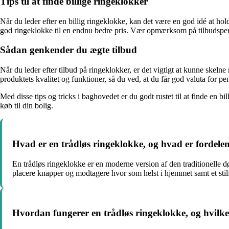
Tips til at finde billige ringeklokker
Når du leder efter en billig ringeklokke, kan det være en god idé at ho
god ringeklokke til en endnu bedre pris. Vær opmærksom på tilbudsperi
Sådan genkender du ægte tilbud
Når du leder efter tilbud på ringeklokker, er det vigtigt at kunne skeln
produktets kvalitet og funktioner, så du ved, at du får god valuta for p
Med disse tips og tricks i baghovedet er du godt rustet til at finde en 
køb til din bolig.
Hvad er en trådløs ringeklokke, og hvad er fordelen
En trådløs ringeklokke er en moderne version af den traditionelle dør
placere knapper og modtagere hvor som helst i hjemmet samt et sti
Hvordan fungerer en trådløs ringeklokke, og hvilke t