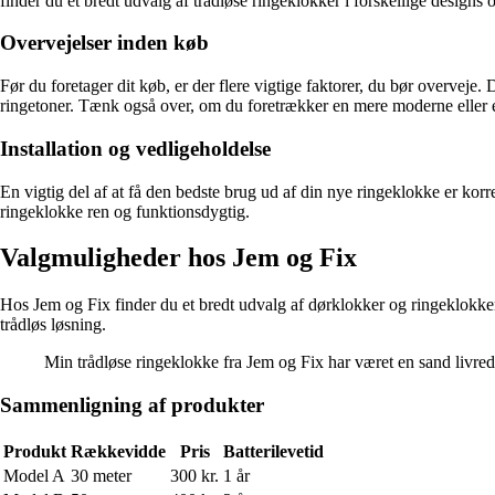
finder du et bredt udvalg af trådløse ringeklokker i forskellige designs o
Overvejelser inden køb
Før du foretager dit køb, er der flere vigtige faktorer, du bør overveje
ringetoner. Tænk også over, om du foretrækker en mere moderne eller 
Installation og vedligeholdelse
En vigtig del af at få den bedste brug ud af din nye ringeklokke er korr
ringeklokke ren og funktionsdygtig.
Valgmuligheder hos Jem og Fix
Hos Jem og Fix finder du et bredt udvalg af dørklokker og ringeklokker.
trådløs løsning.
Min trådløse ringeklokke fra Jem og Fix har været en sand livred
Sammenligning af produkter
Produkt
Rækkevidde
Pris
Batterilevetid
Model A
30 meter
300 kr.
1 år