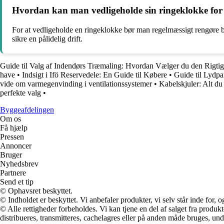
Hvordan kan man vedligeholde sin ringeklokke for a
For at vedligeholde en ringeklokke bør man regelmæssigt rengøre bå
sikre en pålidelig drift.
Guide til Valg af Indendørs Træmaling: Hvordan Vælger du den Rigti
have
•
Indsigt i Ifö Reservedele: En Guide til Købere
•
Guide til Lydpa
vide om varmegenvinding i ventilationssystemer
•
Kabelskjuler: Alt du
perfekte valg
•
Byggeafdelingen
Om os
Få hjælp
Pressen
Annoncer
Bruger
Nyhedsbrev
Partnere
Send et tip
© Ophavsret beskyttet.
© Indholdet er beskyttet. Vi anbefaler produkter, vi selv står inde for
© Alle rettigheder forbeholdes. Vi kan tjene en del af salget fra produk
distribueres, transmitteres, cachelagres eller på anden måde bruges, und