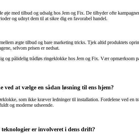
lde øje med tilbud og udsalg hos Jem og Fix. De tilbyder ofte kampagner 
oder og udnyt dem til at sikre dig en favorabel handel.
e mellem ægte tilbud og bare marketing tricks. Tjek altid produktets opr
engene, selvom prisen er nedsat.
billig og pålidelig trådløs ringeklokke hos Jem og Fix. Vær opmærksom på
e ved at vælge en sådan løsning til ens hjem?
klokke, som ikke kræver ledninger til installation. Fordelene ved en trådl
lfuldt og moderne udseende.
eknologier er involveret i dens drift?