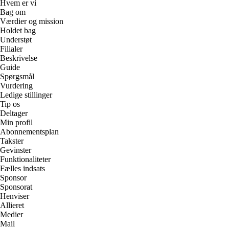
Hvem er vi
Bag om
Værdier og mission
Holdet bag
Understøt
Filialer
Beskrivelse
Guide
Spørgsmål
Vurdering
Ledige stillinger
Tip os
Deltager
Min profil
Abonnementsplan
Takster
Gevinster
Funktionaliteter
Fælles indsats
Sponsor
Sponsorat
Henviser
Allieret
Medier
Mail