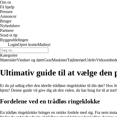
Om os
Få hjælp
Pressen
Annoncer
Bruger
Nyhedsbrev
Partnere
Send et tip
Byggeafdelingen
Login
Opret konto
Mailnyt
Kategorier
Materialer
Vinduer og døre
Gear
Maskiner
Tøj
Interiør
Udeliv
Virksomhed
Ultimativ guide til at vælge den
Er du på udkig efter den ideelle trådløse ringeklokke til din dør? Hos
hjem? Denne guide vil give dig alt den viden, du har brug for til at træf
Fordelene ved en trådløs ringeklokke
En trådløs ringeklokke bringer en række fordele med sig. Fra nem install