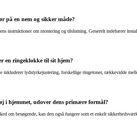
dør på en nem og sikker måde?
ens instruktioner om montering og tilslutning. Generelt indebærer instal
 en ringeklokke til sit hjem?
ke inkluderer lydstyrkejustering, forskellige ringetoner, rækkevidde m
øj i hjemmet, udover dens primære formål?
esked om besøgende, kan den også fungere som et enkelt sikkerhedsvæ