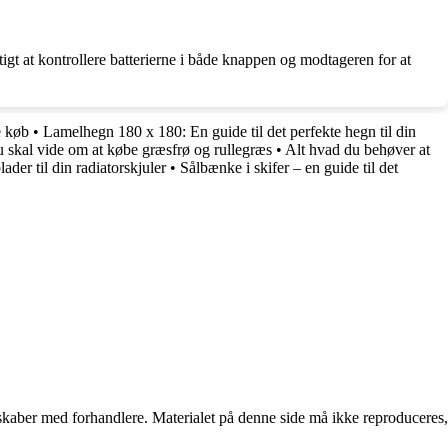
gt at kontrollere batterierne i både knappen og modtageren for at
e køb
•
Lamelhegn 180 x 180: En guide til det perfekte hegn til din
u skal vide om at købe græsfrø og rullegræs
•
Alt hvad du behøver at
ader til din radiatorskjuler
•
Sålbænke i skifer – en guide til det
erskaber med forhandlere. Materialet på denne side må ikke reproduceres,