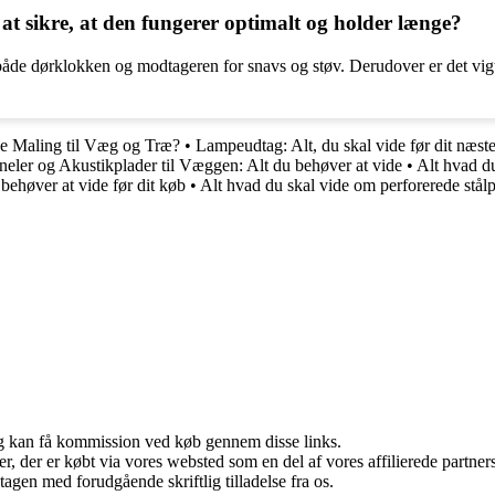
t sikre, at den fungerer optimalt og holder længe?
de dørklokken og modtageren for snavs og støv. Derudover er det vigti
ge Maling til Væg og Træ?
•
Lampeudtag: Alt, du skal vide før dit næst
neler og Akustikplader til Væggen: Alt du behøver at vide
•
Alt hvad d
 behøver at vide før dit køb
•
Alt hvad du skal vide om perforerede stålpl
, og kan få kommission ved køb gennem disse links.
ter, der er købt via vores websted som en del af vores affilierede partn
tagen med forudgående skriftlig tilladelse fra os.