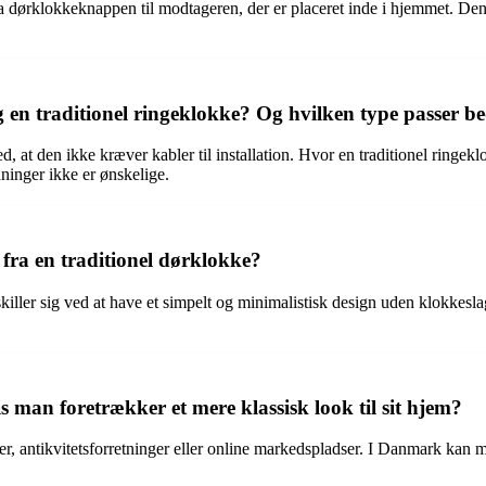
fra dørklokkeknappen til modtageren, der er placeret inde i hjemmet. D
en traditionel ringeklokke? Og hvilken type passer beds
ed, at den ikke kræver kabler til installation. Hvor en traditionel ringek
dninger ikke er ønskelige.
fra en traditionel dørklokke?
er sig ved at have et simpelt og minimalistisk design uden klokkeslag.
an foretrækker et mere klassisk look til sit hjem?
er, antikvitetsforretninger eller online markedspladser. I Danmark ka