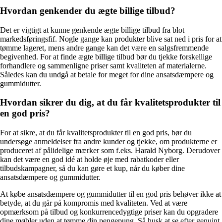
Hvordan genkender du ægte billige tilbud?
Det er vigtigt at kunne genkende ægte billige tilbud fra blot
markedsføringsfif. Nogle gange kan produkter blive sat ned i pris for at
tømme lageret, mens andre gange kan det være en salgsfremmende
begivenhed. For at finde ægte billige tilbud bør du tjekke forskellige
forhandlere og sammenligne priser samt kvaliteten af materialerne.
Således kan du undgå at betale for meget for dine ansatsdæmpere og
gummidutter.
Hvordan sikrer du dig, at du får kvalitetsprodukter til
en god pris?
For at sikre, at du får kvalitetsprodukter til en god pris, bør du
undersøge anmeldelser fra andre kunder og tjekke, om produkterne er
produceret af pålidelige mærker som f.eks. Harald Nyborg. Derudover
kan det være en god idé at holde øje med rabatkoder eller
tilbudskampagner, så du kan gøre et kup, når du køber dine
ansatsdæmpere og gummidutter.
At købe ansatsdæmpere og gummidutter til en god pris behøver ikke at
betyde, at du går på kompromis med kvaliteten. Ved at være
opmærksom på tilbud og konkurrencedygtige priser kan du opgradere
dine møbler uden at tømme din pengepung. Så husk at se efter genuint