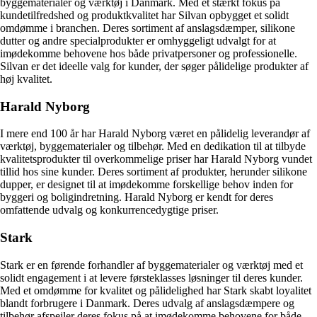
byggematerialer og værktøj i Danmark. Med et stærkt fokus på
kundetilfredshed og produktkvalitet har Silvan opbygget et solidt
omdømme i branchen. Deres sortiment af anslagsdæmper, silikone
dutter og andre specialprodukter er omhyggeligt udvalgt for at
imødekomme behovene hos både privatpersoner og professionelle.
Silvan er det ideelle valg for kunder, der søger pålidelige produkter af
høj kvalitet.
Harald Nyborg
I mere end 100 år har Harald Nyborg været en pålidelig leverandør af
værktøj, byggematerialer og tilbehør. Med en dedikation til at tilbyde
kvalitetsprodukter til overkommelige priser har Harald Nyborg vundet
tillid hos sine kunder. Deres sortiment af produkter, herunder silikone
dupper, er designet til at imødekomme forskellige behov inden for
byggeri og boligindretning. Harald Nyborg er kendt for deres
omfattende udvalg og konkurrencedygtige priser.
Stark
Stark er en førende forhandler af byggematerialer og værktøj med et
solidt engagement i at levere førsteklasses løsninger til deres kunder.
Med et omdømme for kvalitet og pålidelighed har Stark skabt loyalitet
blandt forbrugere i Danmark. Deres udvalg af anslagsdæmpere og
tilbehør afspejler deres fokus på at imødekomme behovene for både