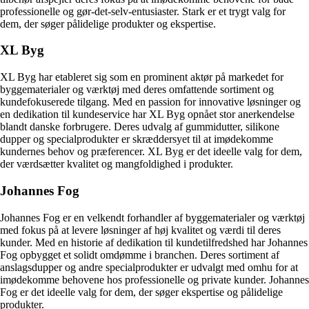
professionelle og gør-det-selv-entusiaster. Stark er et trygt valg for
dem, der søger pålidelige produkter og ekspertise.
XL Byg
XL Byg har etableret sig som en prominent aktør på markedet for
byggematerialer og værktøj med deres omfattende sortiment og
kundefokuserede tilgang. Med en passion for innovative løsninger og
en dedikation til kundeservice har XL Byg opnået stor anerkendelse
blandt danske forbrugere. Deres udvalg af gummidutter, silikone
dupper og specialprodukter er skræddersyet til at imødekomme
kundernes behov og præferencer. XL Byg er det ideelle valg for dem,
der værdsætter kvalitet og mangfoldighed i produkter.
Johannes Fog
Johannes Fog er en velkendt forhandler af byggematerialer og værktøj
med fokus på at levere løsninger af høj kvalitet og værdi til deres
kunder. Med en historie af dedikation til kundetilfredshed har Johannes
Fog opbygget et solidt omdømme i branchen. Deres sortiment af
anslagsdupper og andre specialprodukter er udvalgt med omhu for at
imødekomme behovene hos professionelle og private kunder. Johannes
Fog er det ideelle valg for dem, der søger ekspertise og pålidelige
produkter.