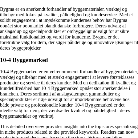
Bygma er en anerkendt forhandler af byggematerialer, værktøj og
tilbehør med fokus på kvalitet, pålidelighed og kundeservice. Med et
solidt engagement i at imødekomme kundernes behov har Bygma
opnået stor popularitet blandt danske forbrugere. Deres udvalg af
anslagsdup og specialprodukter er omhyggeligt udvalgt for at sikre
maksimal funktionalitet og værdi for kunderne. Bygma er det
foretrukne valg for dem, der søger pålidelige og innovative løsninger til
deres byggeprojekter.
10-4 Byggemarked
10-4 Byggemarked er en velrenommeret forhandler af byggematerialer,
værktøj og tilbehør med et stærkt engagement i at levere førsteklasses
produkter og service til deres kunder. Med en dedikation til kvalitet og
kundetilfredshed har 10-4 Byggemarked opnået stor anerkendelse i
branchen. Deres sortiment af anslagsdæmper, gummidutter og
specialprodukter er nøje udvalgt for at imødekomme behovene hos
både private og professionelle kunder. 10-4 Byggemarked er det
ideelle valg for dem, der værdsætter kvalitet og pålidelighed i deres
byggematerialer og værktøj.
This detailed overview provides insights into the top stores specializing
in niche products related to the provided keywords. Readers can now
make informed decisions based on the stores history, reputation,