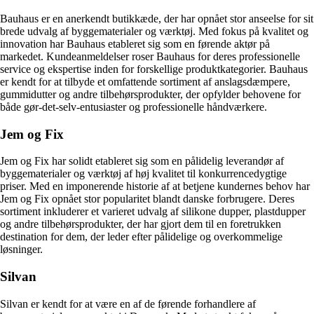
Bauhaus er en anerkendt butikkæde, der har opnået stor anseelse for sit
brede udvalg af byggematerialer og værktøj. Med fokus på kvalitet og
innovation har Bauhaus etableret sig som en førende aktør på
markedet. Kundeanmeldelser roser Bauhaus for deres professionelle
service og ekspertise inden for forskellige produktkategorier. Bauhaus
er kendt for at tilbyde et omfattende sortiment af anslagsdæmpere,
gummidutter og andre tilbehørsprodukter, der opfylder behovene for
både gør-det-selv-entusiaster og professionelle håndværkere.
Jem og Fix
Jem og Fix har solidt etableret sig som en pålidelig leverandør af
byggematerialer og værktøj af høj kvalitet til konkurrencedygtige
priser. Med en imponerende historie af at betjene kundernes behov har
Jem og Fix opnået stor popularitet blandt danske forbrugere. Deres
sortiment inkluderer et varieret udvalg af silikone dupper, plastdupper
og andre tilbehørsprodukter, der har gjort dem til en foretrukken
destination for dem, der leder efter pålidelige og overkommelige
løsninger.
Silvan
Silvan er kendt for at være en af de førende forhandlere af