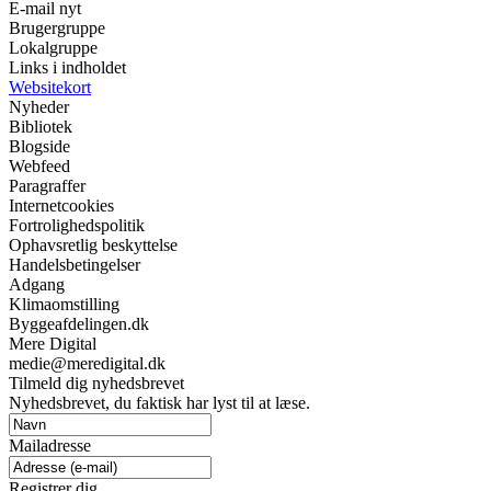
E-mail nyt
Brugergruppe
Lokalgruppe
Links i indholdet
Websitekort
Nyheder
Bibliotek
Blogside
Webfeed
Paragraffer
Internetcookies
Fortrolighedspolitik
Ophavsretlig beskyttelse
Handelsbetingelser
Adgang
Klimaomstilling
Byggeafdelingen.dk
Mere Digital
medie@meredigital.dk
Tilmeld dig nyhedsbrevet
Nyhedsbrevet, du faktisk har lyst til at læse.
Mailadresse
Registrer dig