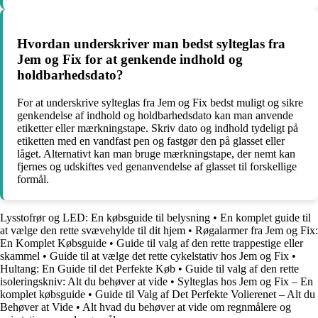
Hvordan underskriver man bedst sylteglas fra
Jem og Fix for at genkende indhold og
holdbarhedsdato?
For at underskrive sylteglas fra Jem og Fix bedst muligt og sikre
genkendelse af indhold og holdbarhedsdato kan man anvende
etiketter eller mærkningstape. Skriv dato og indhold tydeligt på
etiketten med en vandfast pen og fastgør den på glasset eller
låget. Alternativt kan man bruge mærkningstape, der nemt kan
fjernes og udskiftes ved genanvendelse af glasset til forskellige
formål.
Lysstofrør og LED: En købsguide til belysning
•
En komplet guide til
at vælge den rette svævehylde til dit hjem
•
Røgalarmer fra Jem og Fix:
En Komplet Købsguide
•
Guide til valg af den rette trappestige eller
skammel
•
Guide til at vælge det rette cykelstativ hos Jem og Fix
•
Hultang: En Guide til det Perfekte Køb
•
Guide til valg af den rette
isoleringskniv: Alt du behøver at vide
•
Sylteglas hos Jem og Fix – En
komplet købsguide
•
Guide til Valg af Det Perfekte Volierenet – Alt du
Behøver at Vide
•
Alt hvad du behøver at vide om regnmålere og