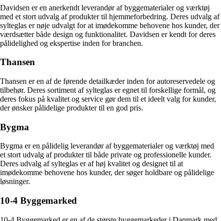
Davidsen er en anerkendt leverandør af byggematerialer og værktøj
med et stort udvalg af produkter til hjemmeforbedring. Deres udvalg af
sylteglas er nøje udvalgt for at imødekomme behovene hos kunder, der
værdsætter både design og funktionalitet. Davidsen er kendt for deres
pålidelighed og ekspertise inden for branchen.
Thansen
Thansen er en af de førende detailkæder inden for autoreservedele og
tilbehør. Deres sortiment af sylteglas er egnet til forskellige formål, og
deres fokus på kvalitet og service gør dem til et ideelt valg for kunder,
der ønsker pålidelige produkter til en god pris.
Bygma
Bygma er en pålidelig leverandør af byggematerialer og værktøj med
et stort udvalg af produkter til både private og professionelle kunder.
Deres udvalg af sylteglas er af høj kvalitet og designet til at
imødekomme behovene hos kunder, der søger holdbare og pålidelige
løsninger.
10-4 Byggemarked
10-4 Byggemarked er en af de største byggemarkeder i Danmark med