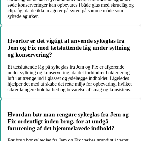
søde konserveringer kan opbevares i både glas med skruelåg og
clip-låg, da de ikke reagerer på syren på samme måde som
syltede agurker.
Hvorfor er det vigtigt at anvende sylteglas fra
Jem og Fix med tætsluttende låg under syltning
og konservering?
Et tætsluttende låg på sylteglas fra Jem og Fix er afgørende
under syltning og konservering, da det forhindrer bakterier og
luft i at trænge ind i glasset og ødelægge indholdet. Ligeledes
hjælper det med at skabe det rette miljø for opbevaring, hvilket
sikrer længere holdbarhed og bevarelse af smag og konsistens.
Hvordan bør man rengøre sylteglas fra Jem og
Fix ordentligt inden brug, for at undgå
forurening af det hjemmelavede indhold?
Før brug bør sylteglas fra Jem og Fix vaskes grundigt i varmt