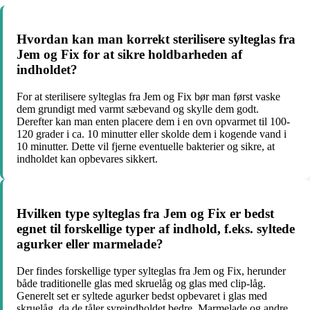
Hvordan kan man korrekt sterilisere sylteglas fra
Jem og Fix for at sikre holdbarheden af
indholdet?
For at sterilisere sylteglas fra Jem og Fix bør man først vaske
dem grundigt med varmt sæbevand og skylle dem godt.
Derefter kan man enten placere dem i en ovn opvarmet til 100-
120 grader i ca. 10 minutter eller skolde dem i kogende vand i
10 minutter. Dette vil fjerne eventuelle bakterier og sikre, at
indholdet kan opbevares sikkert.
Hvilken type sylteglas fra Jem og Fix er bedst
egnet til forskellige typer af indhold, f.eks. syltede
agurker eller marmelade?
Der findes forskellige typer sylteglas fra Jem og Fix, herunder
både traditionelle glas med skruelåg og glas med clip-låg.
Generelt set er syltede agurker bedst opbevaret i glas med
skruelåg, da de tåler syreindholdet bedre. Marmelade og andre