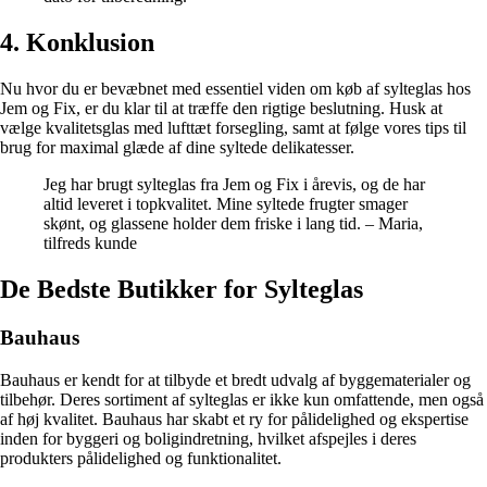
4. Konklusion
Nu hvor du er bevæbnet med essentiel viden om køb af sylteglas hos
Jem og Fix, er du klar til at træffe den rigtige beslutning. Husk at
vælge kvalitetsglas med lufttæt forsegling, samt at følge vores tips til
brug for maximal glæde af dine syltede delikatesser.
Jeg har brugt sylteglas fra Jem og Fix i årevis, og de har
altid leveret i topkvalitet. Mine syltede frugter smager
skønt, og glassene holder dem friske i lang tid. – Maria,
tilfreds kunde
De Bedste Butikker for Sylteglas
Bauhaus
Bauhaus er kendt for at tilbyde et bredt udvalg af byggematerialer og
tilbehør. Deres sortiment af sylteglas er ikke kun omfattende, men også
af høj kvalitet. Bauhaus har skabt et ry for pålidelighed og ekspertise
inden for byggeri og boligindretning, hvilket afspejles i deres
produkters pålidelighed og funktionalitet.