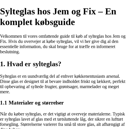
Sylteglas hos Jem og Fix – En
komplet købsguide
Velkommen til vores omfattende guide til køb af sylteglas hos Jem og
Fix. Hvis du overvejer at købe sylteglas, vil vi her give dig al den
essentielle information, du skal bruge for at træffe en informeret
beslutning.
1. Hvad er sylteglas?
Sylteglas er en uundværlig del af enhver køkkenentusiasts arsenal.
Disse glas er designet til at bevare indholdet friskt og lækkert, perfekt
til opbevaring af syltede frugter, grøntsager, marmelader og meget
mere.
1.1 Materialer og størrelser
Når du køber sylteglas, er det vigtigt at overveje materialerne. Typisk
er sylteglas lavet af glas med et tætsluttende låg, der sikrer en lufttæt
forsegling. Størrelserne varierer fra små til store glas, alt afhængigt af