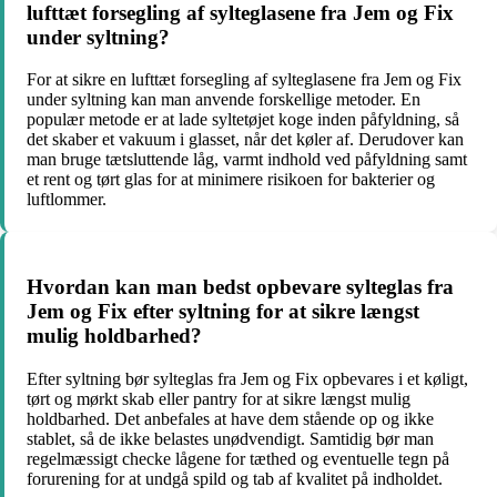
lufttæt forsegling af sylteglasene fra Jem og Fix
under syltning?
For at sikre en lufttæt forsegling af sylteglasene fra Jem og Fix
under syltning kan man anvende forskellige metoder. En
populær metode er at lade syltetøjet koge inden påfyldning, så
det skaber et vakuum i glasset, når det køler af. Derudover kan
man bruge tætsluttende låg, varmt indhold ved påfyldning samt
et rent og tørt glas for at minimere risikoen for bakterier og
luftlommer.
Hvordan kan man bedst opbevare sylteglas fra
Jem og Fix efter syltning for at sikre længst
mulig holdbarhed?
Efter syltning bør sylteglas fra Jem og Fix opbevares i et køligt,
tørt og mørkt skab eller pantry for at sikre længst mulig
holdbarhed. Det anbefales at have dem stående op og ikke
stablet, så de ikke belastes unødvendigt. Samtidig bør man
regelmæssigt checke lågene for tæthed og eventuelle tegn på
forurening for at undgå spild og tab af kvalitet på indholdet.