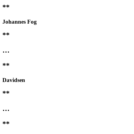
**
Johannes Fog
**
…
**
Davidsen
**
…
**