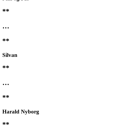
**
…
**
Silvan
**
…
**
Harald Nyborg
**