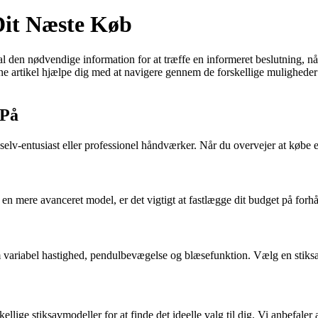
 Dit Næste Køb
al den nødvendige information for at træffe en informeret beslutning, når
denne artikel hjælpe dig med at navigere gennem de forskellige muligheder 
 På
-selv-entusiast eller professionel håndværker. Når du overvejer at købe et 
e i en mere avanceret model, er det vigtigt at fastlægge dit budget på forh
 variabel hastighed, pendulbevægelse og blæsefunktion. Vælg en stiksav
kellige stiksavmodeller for at finde det ideelle valg til dig. Vi anbef