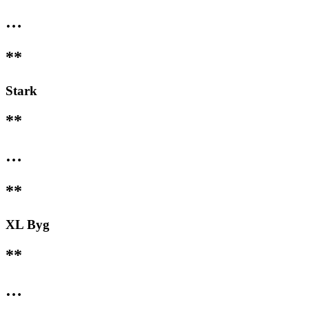
…
**
Stark
**
…
**
XL Byg
**
…