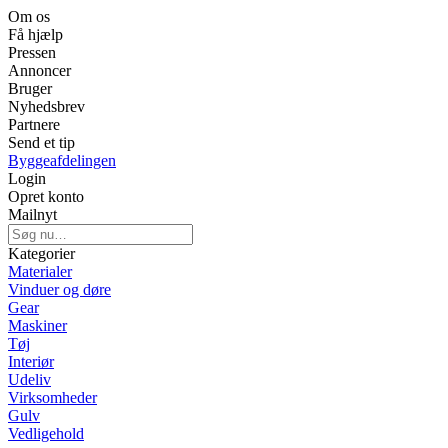
Om os
Få hjælp
Pressen
Annoncer
Bruger
Nyhedsbrev
Partnere
Send et tip
Byggeafdelingen
Login
Opret konto
Mailnyt
Kategorier
Materialer
Vinduer og døre
Gear
Maskiner
Tøj
Interiør
Udeliv
Virksomheder
Gulv
Vedligehold