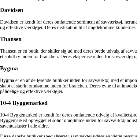
Davidsen
Davidsen er kendt for deres omfattende sortiment af savværktøj, herund
og effektive værktøjer. Deres dedikation til at imødekomme kundernes be
Thansen
Thansen er en butik, der skiller sig ud med deres brede udvalg af sav
et solidt ry inden for branchen. Deres ekspertise inden for savværktøj og
Bygma
Bygma er en af de førende butikker inden for savværktøj med et impone
skabt et stærkt omdømme inden for branchen. Deres evne til at imødeko
pålidelige og effektive værktøjer.
10-4 Byggemarked
10-4 Byggemarked er kendt for deres omfattende udvalg af kvalitetspro
Byggemarked opbygget et solidt omdømme inden for savværktøjindustri
saventusiaster i alle aldre.
Disse danske butikker specialiseret i savværktøj udgør en vigtig ressour