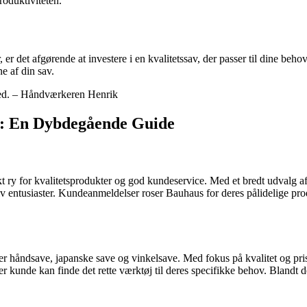
oduktiviteten.
 er det afgørende at investere i en kvalitetssav, der passer til dine beh
e af din sav.
ghed. – Håndværkeren Henrik
øj: En Dybdegående Guide
kt ry for kvalitetsprodukter og god kundeservice. Med et bredt udvalg
ntusiaster. Kundeanmeldelser roser Bauhaus for deres pålidelige produk
 håndsave, japanske save og vinkelsave. Med fokus på kvalitet og prisve
er kunde kan finde det rette værktøj til deres specifikke behov. Blandt d