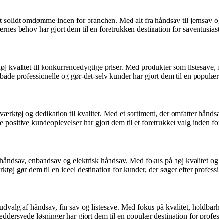
t solidt omdømme inden for branchen. Med alt fra håndsav til jernsav og
es behov har gjort dem til en foretrukken destination for saventusiaste
 høj kvalitet til konkurrencedygtige priser. Med produkter som listesav
 både professionelle og gør-det-selv kunder har gjort dem til en populær 
avværktøj og dedikation til kvalitet. Med et sortiment, der omfatter h
 positive kundeoplevelser har gjort dem til et foretrukket valg inden fo
håndsav, enbandsav og elektrisk håndsav. Med fokus på høj kvalitet og
ktøj gør dem til en ideel destination for kunder, der søger efter profess
dvalg af håndsav, fin sav og listesave. Med fokus på kvalitet, holdbarh
ddersyede løsninger har gjort dem til en populær destination for profes