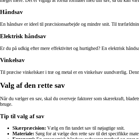
meget mere. Det er vigtigt at forstå formålet med din sav, så du kan væl
Håndsav
En håndsav er ideel til præcisionsarbejde og mindre snit. Til træfældnin
Elektrisk håndsav
Er du på udkig efter mere effektivitet og hurtighed? En elektrisk hånd
Vinkelsav
Til præcise vinkelskær i træ og metal er en vinkelsav uundværlig. Denn
Valg af den rette sav
Når du vælger en sav, skal du overveje faktorer som skærekraft, bladets
bruge.
Tip til valg af sav
Skærpræcision:
Vælg en fin tandet sav til nøjagtige snit.
Materiale:
Sørg for at vælge den rette sav til det specifikke mater