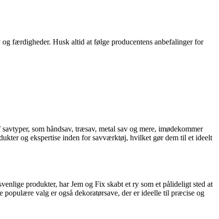
ov og færdigheder. Husk altid at følge producentens anbefalinger for
 af savtyper, som håndsav, træsav, metal sav og mere, imødekommer
ter og ekspertise inden for savværktøj, hvilket gør dem til et ideelt
nlige produkter, har Jem og Fix skabt et ry som et pålideligt sted at
e populære valg er også dekoratørsave, der er ideelle til præcise og