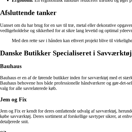
Ergonomi:
En ergonomisk håndsav reducerer træthed og øger pr
Afsluttende tanker
Uanset om du har brug for en sav til træ, metal eller dekorative opgaver,
vedligeholdelse og sikkerhed for at sikre lang levetid og optimal ydeevn
Med den rette sav i hånden kan ethvert projekt blive til virkeli
Danske Butikker Specialiseret i Savværkt
Bauhaus
Bauhaus er en af de førende butikker inden for savværktøj med et stær
Bauhaus behovene hos både professionelle håndværkere og gør-det-selv e
valg for alle savrelaterede køb.
Jem og Fix
Jem og Fix er kendt for deres omfattende udvalg af savværktøj, herunder
købe savværktøj. Deres sortiment af forskellige savtyper sikrer, at enhv
detaljerede snit.