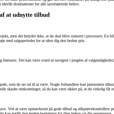
r ideelle destinationer for alle savrelaterede behov.
 af at udnytte tilbud
jekt, men det betyder ikke, at du skal blive ruineret i processen. En b
øje med salgsperioder for at sikre dig den bedste pris.
 og listesave. Det kan være svært at navigere i junglen af valgmuligheder,
ode, som de ser ud til at være. Nogle forhandlere kan præsentere tilbud 
le skjulte omkostninger, så du kan være sikker på, at du virkelig får e
e. Ved at være opmærksom på gode tilbud og stikprøvekontrollere priser
 du kan træffe den bedste beslutning for dine behov og din pengepung.