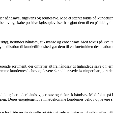
er håndsave, fugsvans og børnesave. Med et stærkt fokus på kundetilfre
hov og skabe positive købsoplevelser har gjort dem til en pålidelig des
værktøj, herunder håndsav, fuksvanse og enbandsav. Med fokus på kvalit
 dedikation til kundetilfredshed gør dem til en foretrukken destination fo
rende sortiment, der omfatter alt fra håndsav til fintandede save og j
mme kundernes behov og levere skræddersyede løsninger har gjort dem ti
dukter, herunder håndsav, jernsav og elektrisk håndsav. Med fokus på k
en. Deres engagement i at imødekomme kundernes behov og levere skræd
ce for både professionelle og gør-det-selv entusiaster på udkig efter på