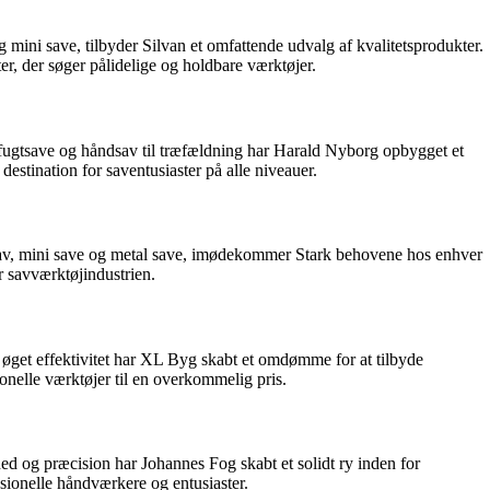
 mini save, tilbyder Silvan et omfattende udvalg af kvalitetsprodukter.
r, der søger pålidelige og holdbare værktøjer.
e, fugtsave og håndsav til træfældning har Harald Nyborg opbygget et
destination for saventusiaster på alle niveauer.
åndsav, mini save og metal save, imødekommer Stark behovene hos enhver
r savværktøjindustrien.
 øget effektivitet har XL Byg skabt et omdømme for at tilbyde
ionelle værktøjer til en overkommelig pris.
ed og præcision har Johannes Fog skabt et solidt ry inden for
sionelle håndværkere og entusiaster.