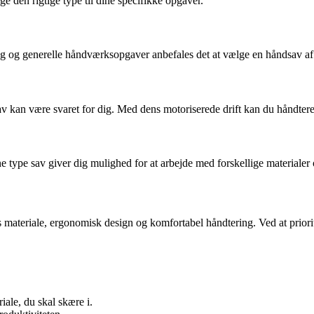
ge den rigtige type til dine specifikke opgaver.
g og generelle håndværksopgaver anbefales det at vælge en håndsav af høj
sav kan være svaret for dig. Med dens motoriserede drift kan du håndter
e type sav giver dig mulighed for at arbejde med forskellige materialer
 materiale, ergonomisk design og komfortabel håndtering. Ved at priorite
iale, du skal skære i.