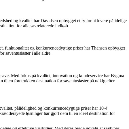
dshed og kvalitet har Davidsen opbygget et ry for at levere pålidelige
tination for alle savrelaterede indkøb.
et, funktionalitet og konkurrencedygtige priser har Thansen opbygget
r saventusiaster i alle aldre.
ernsave. Med fokus på kvalitet, innovation og kundeservice har Bygma
l en foretrukken destination for saventusiaster på udkig efter
valitet, pålidelighed og konkurrencedygtige priser har 10-4
dersyede løsninger har gjort dem til en ideel destination for
lidelige og effektive værktøjer. Med deres brede udvalg af savtyper,