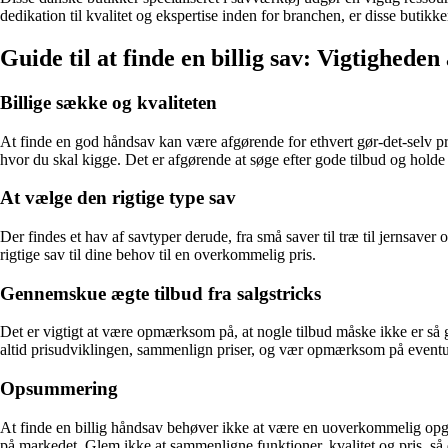
dedikation til kvalitet og ekspertise inden for branchen, er disse butikke
Guide til at finde en billig sav: Vigtigheden
Billige sække og kvaliteten
At finde en god håndsav kan være afgørende for ethvert gør-det-selv pro
hvor du skal kigge. Det er afgørende at søge efter gode tilbud og holde 
At vælge den rigtige type sav
Der findes et hav af savtyper derude, fra små saver til træ til jernsaver
rigtige sav til dine behov til en overkommelig pris.
Gennemskue ægte tilbud fra salgstricks
Det er vigtigt at være opmærksom på, at nogle tilbud måske ikke er så g
altid prisudviklingen, sammenlign priser, og vær opmærksom på eventuel
Opsummering
At finde en billig håndsav behøver ikke at være en uoverkommelig opgav
på markedet. Glem ikke at sammenligne funktioner, kvalitet og pris, så