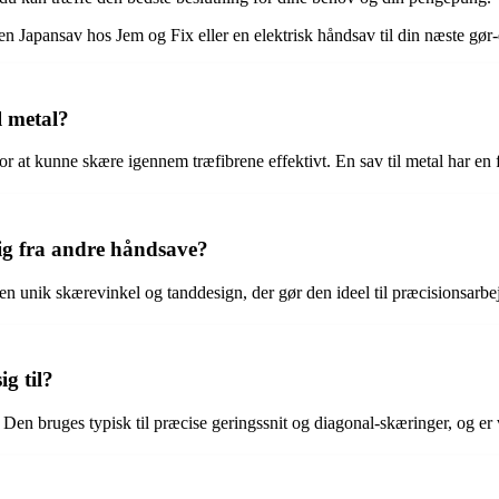
r en Japansav hos Jem og Fix eller en elektrisk håndsav til din næste gør
l metal?
for at kunne skære igennem træfibrene effektivt. En sav til metal har en 
sig fra andre håndsave?
en unik skærevinkel og tanddesign, der gør den ideel til præcisionsarbej
g til?
. Den bruges typisk til præcise geringssnit og diagonal-skæringer, og er v