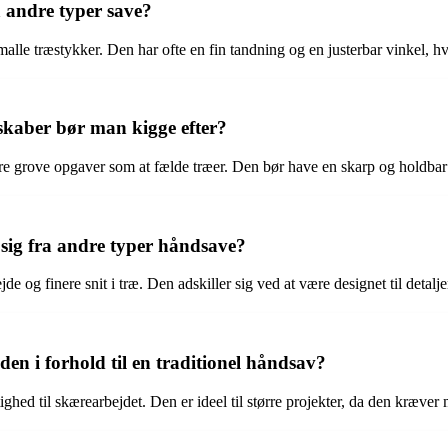
a andre typer save?
 smalle træstykker. Den har ofte en fin tandning og en justerbar vinkel, hvi
skaber bør man kigge efter?
lare grove opgaver som at fælde træer. Den bør have en skarp og holdba
 sig fra andre typer håndsave?
jde og finere snit i træ. Den adskiller sig ved at være designet til deta
den i forhold til en traditionel håndsav?
ighed til skærearbejdet. Den er ideel til større projekter, da den kræver