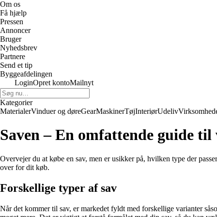
Om os
Få hjælp
Pressen
Annoncer
Bruger
Nyhedsbrev
Partnere
Send et tip
Byggeafdelingen
Login
Opret konto
Mailnyt
Kategorier
Materialer
Vinduer og døre
Gear
Maskiner
Tøj
Interiør
Udeliv
Virksomhed
Saven – En omfattende guide til v
Overvejer du at købe en sav, men er usikker på, hvilken type der passer
over for dit køb.
Forskellige typer af sav
Når det kommer til sav, er markedet fyldt med forskellige varianter såsom 