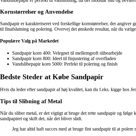
Vandslibepapir er perfekt til vådslibning, da det modstår slid og bevarer 
Kornstørrelser og Anvendelse
Sandpapir er karakteriseret ved forskellige kornstørrelser, der angiver 
til finafslutning og polering. Overvej det ønskede resultat, når du vælge
Populære Valg på Markedet
Sandpapir korn 400: Velegnet til mellemgroft slibearbejde
Sandpapir korn 800: Ideel til finjustering af overfladen
Vandslibepapir korn 5000: Perfekt til polering og finish
Bedste Steder at Købe Sandpapir
Hvis du leder efter sandpapir af høj kvalitet, kan du f.eks. kigge hos J
Tips til Slibning af Metal
Når du sliber metal, er det vigtigt at bruge det rette sandpapir og følge 
sandpapiret og skift det, når det bliver slidt.
Jeg har altid haft succes med at bruge fint sandpapir til at polere