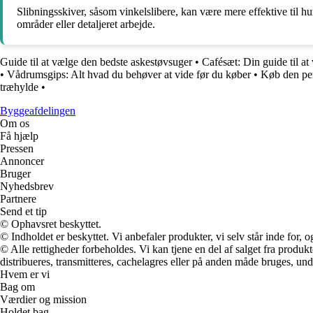
Slibningsskiver, såsom vinkelslibere, kan være mere effektive til hur
områder eller detaljeret arbejde.
Guide til at vælge den bedste askestøvsuger
•
Cafésæt: Din guide til at
•
Vådrumsgips: Alt hvad du behøver at vide før du køber
•
Køb den per
træhylde
•
Byggeafdelingen
Om os
Få hjælp
Pressen
Annoncer
Bruger
Nyhedsbrev
Partnere
Send et tip
© Ophavsret beskyttet.
© Indholdet er beskyttet. Vi anbefaler produkter, vi selv står inde for
© Alle rettigheder forbeholdes. Vi kan tjene en del af salget fra produk
distribueres, transmitteres, cachelagres eller på anden måde bruges, und
Hvem er vi
Bag om
Værdier og mission
Holdet bag