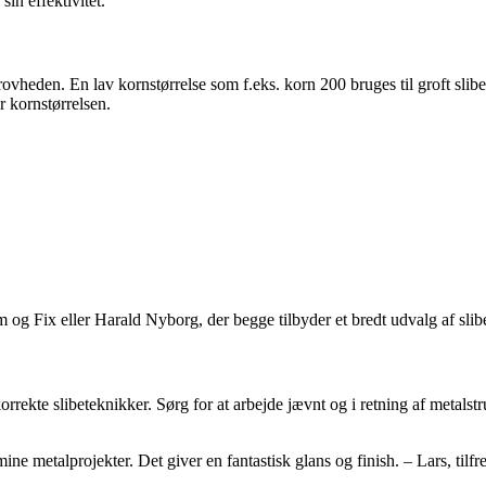
sin effektivitet.
grovheden. En lav kornstørrelse som f.eks. korn 200 bruges til groft sli
r kornstørrelsen.
em og Fix eller Harald Nyborg, der begge tilbyder et bredt udvalg af sli
korrekte slibeteknikker. Sørg for at arbejde jævnt og i retning af metalst
 mine metalprojekter. Det giver en fantastisk glans og finish. – Lars, tilf