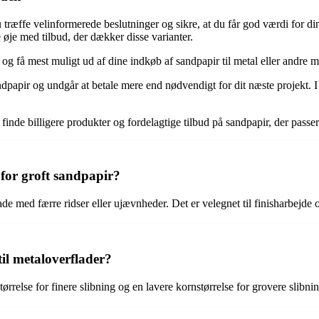
 træffe velinformerede beslutninger og sikre, at du får god værdi for 
 øje med tilbud, der dækker disse varianter.
og få mest muligt ud af dine indkøb af sandpapir til metal eller andre ma
 sandpapir og undgår at betale mere end nødvendigt for dit næste projekt. 
nde billigere produkter og fordelagtige tilbud på sandpapir, der passer 
for groft sandpapir?
de med færre ridser eller ujævnheder. Det er velegnet til finisharbejde o
il metaloverflader?
rrelse for finere slibning og en lavere kornstørrelse for grovere slibni