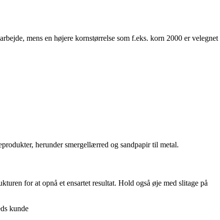
bearbejde, mens en højere kornstørrelse som f.eks. korn 2000 er velegnet
beprodukter, herunder smergellærred og sandpapir til metal.
rukturen for at opnå et ensartet resultat. Hold også øje med slitage på
reds kunde