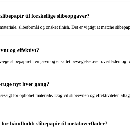
ibepapir til forskellige slibeopgaver?
materiale, slibeformål og ønsket finish. Det er vigtigt at matche slibepa
vnt og effektivt?
evæge slibepapiret i en jævn og ensartet bevægelse over overfladen og rege
 bruge nyt hver gang?
ssigt for ophobet materiale. Dog vil slibeevnen og effektiviteten aftage
 for håndholdt slibepapir til metaloverflader?