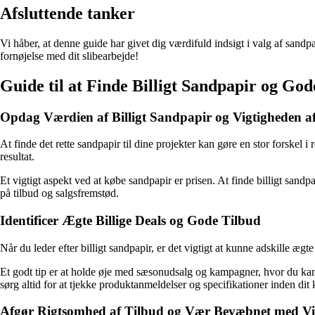
Afsluttende tanker
Vi håber, at denne guide har givet dig værdifuld indsigt i valg af sandpa
fornøjelse med dit slibearbejde!
Guide til at Finde Billigt Sandpapir og G
Opdag Værdien af Billigt Sandpapir og Vigtigheden af
At finde det rette sandpapir til dine projekter kan gøre en stor forskel i
resultat.
Et vigtigt aspekt ved at købe sandpapir er prisen. At finde billigt san
på tilbud og salgsfremstød.
Identificer Ægte Billige Deals og Gode Tilbud
Når du leder efter billigt sandpapir, er det vigtigt at kunne adskille 
Et godt tip er at holde øje med sæsonudsalg og kampagner, hvor du kan
sørg altid for at tjekke produktanmeldelser og specifikationer inden dit 
Afgør Rigtsomhed af Tilbud og Vær Bevæbnet med V