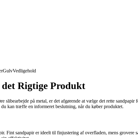
er
Gulv
Vedligehold
 det Rigtige Produkt
libearbejde på metal, er det afgørende at vælge det rette sandpapir for 
å du kan træffe en informeret beslutning, når du køber produktet.
. Fint sandpapir er ideelt til finjustering af overfladen, mens grovere s