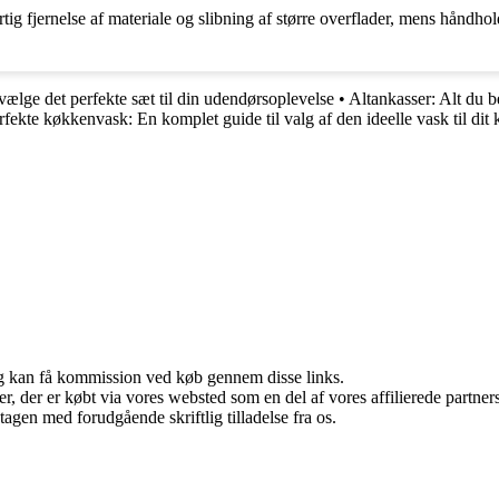
tig fjernelse af materiale og slibning af større overflader, mens håndhol
 vælge det perfekte sæt til din udendørsoplevelse
•
Altankasser: Alt du b
fekte køkkenvask: En komplet guide til valg af den ideelle vask til dit
, og kan få kommission ved køb gennem disse links.
ter, der er købt via vores websted som en del af vores affilierede partn
tagen med forudgående skriftlig tilladelse fra os.