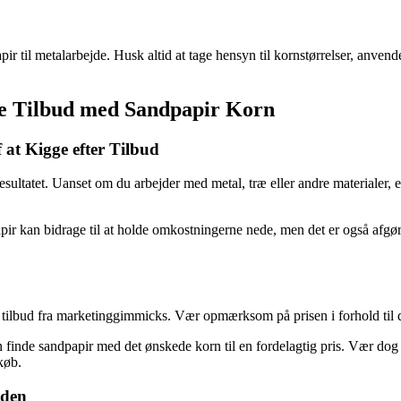
pir til metalarbejde. Husk altid at tage hensyn til kornstørrelser, anven
ode Tilbud med Sandpapir Korn
 at Kigge efter Tilbud
 resultatet. Uanset om du arbejder med metal, træ eller andre materialer, 
dpapir kan bidrage til at holde omkostningerne nede, men det er også af
ægte tilbud fra marketinggimmicks. Vær opmærksom på prisen i forhold til
 finde sandpapir med det ønskede korn til en fordelagtig pris. Vær dog
køb.
iden