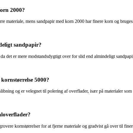
korn 2000?
rre materiale, mens sandpapir med korn 2000 har finere korn og bruges t
deligt sandpapir?
da det er mere modstandsdygtigt over for slid end almindeligt sandpapir. 
 kornstørrelse 5000?
ibning og er velegnet til polering af overflader, især på materialer so
loverflader?
grovere kornstørrelser for at fjerne materiale og gradvist gå over til fine