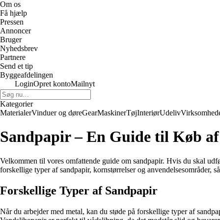
Om os
Få hjælp
Pressen
Annoncer
Bruger
Nyhedsbrev
Partnere
Send et tip
Byggeafdelingen
Login
Opret konto
Mailnyt
Kategorier
Materialer
Vinduer og døre
Gear
Maskiner
Tøj
Interiør
Udeliv
Virksomhed
Sandpapir – En Guide til Køb af
Velkommen til vores omfattende guide om sandpapir. Hvis du skal udføre s
forskellige typer af sandpapir, kornstørrelser og anvendelsesområder, s
Forskellige Typer af Sandpapir
Når du arbejder med metal, kan du støde på forskellige typer af sandpapir