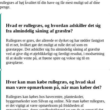
rullegræs af høj kvalitet til din have og får mest muligt ud af dine
penge.
Hvad er rullegræs, og hvordan adskiller det sig
fra almindelig såning af græsfrø?
Rullegræs er græs, der allerede er dyrket og har rødder fastgjort
til et net, hvilket gør det muligt at rulle det ud som en
græstæppe. Det adskiller sig fra almindelig såning af græsfrø
ved at give dig et øjeblikkeligt og færdigt resultat, i modsætning
til at skulle vente på, at frøene spire og vokse sig til en
græsplæne.
Hvor kan man købe rullegræs, og hvad skal
man være opmærksom på, når man køber det?
Rullegræs kan købes hos havecentre, planteskoler,
byggemarkeder som Silvan og online. Når man køber rullegræs,
er det vigtigt at være opmærksom på friskheden af
græsstykkerne, deres sundhedstilstand og om de er egnet til det