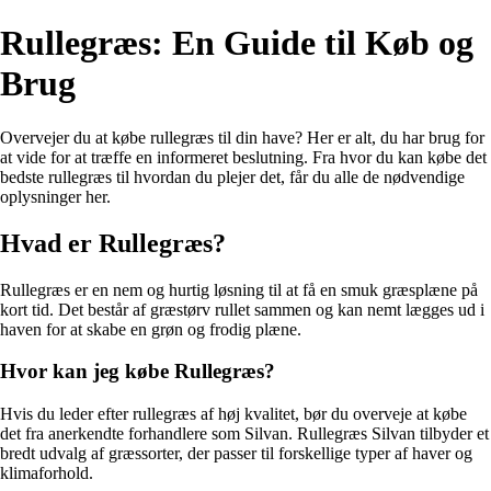
Rullegræs: En Guide til Køb og
Brug
Overvejer du at købe rullegræs til din have? Her er alt, du har brug for
at vide for at træffe en informeret beslutning. Fra hvor du kan købe det
bedste rullegræs til hvordan du plejer det, får du alle de nødvendige
oplysninger her.
Hvad er Rullegræs?
Rullegræs er en nem og hurtig løsning til at få en smuk græsplæne på
kort tid. Det består af græstørv rullet sammen og kan nemt lægges ud i
haven for at skabe en grøn og frodig plæne.
Hvor kan jeg købe Rullegræs?
Hvis du leder efter rullegræs af høj kvalitet, bør du overveje at købe
det fra anerkendte forhandlere som Silvan. Rullegræs Silvan tilbyder et
bredt udvalg af græssorter, der passer til forskellige typer af haver og
klimaforhold.