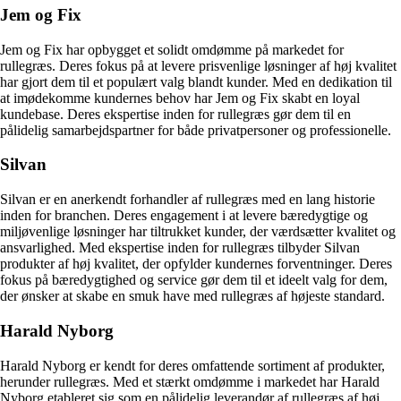
Jem og Fix
Jem og Fix har opbygget et solidt omdømme på markedet for
rullegræs. Deres fokus på at levere prisvenlige løsninger af høj kvalitet
har gjort dem til et populært valg blandt kunder. Med en dedikation til
at imødekomme kundernes behov har Jem og Fix skabt en loyal
kundebase. Deres ekspertise inden for rullegræs gør dem til en
pålidelig samarbejdspartner for både privatpersoner og professionelle.
Silvan
Silvan er en anerkendt forhandler af rullegræs med en lang historie
inden for branchen. Deres engagement i at levere bæredygtige og
miljøvenlige løsninger har tiltrukket kunder, der værdsætter kvalitet og
ansvarlighed. Med ekspertise inden for rullegræs tilbyder Silvan
produkter af høj kvalitet, der opfylder kundernes forventninger. Deres
fokus på bæredygtighed og service gør dem til et ideelt valg for dem,
der ønsker at skabe en smuk have med rullegræs af højeste standard.
Harald Nyborg
Harald Nyborg er kendt for deres omfattende sortiment af produkter,
herunder rullegræs. Med et stærkt omdømme i markedet har Harald
Nyborg etableret sig som en pålidelig leverandør af rullegræs af høj