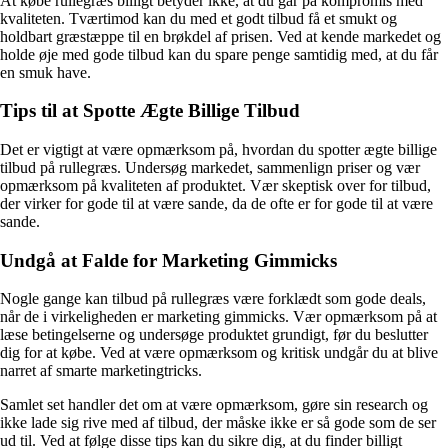
At købe rullegræs billigt betyder ikke, at du går på kompromis med
kvaliteten. Tværtimod kan du med et godt tilbud få et smukt og
holdbart græstæppe til en brøkdel af prisen. Ved at kende markedet og
holde øje med gode tilbud kan du spare penge samtidig med, at du får
en smuk have.
Tips til at Spotte Ægte Billige Tilbud
Det er vigtigt at være opmærksom på, hvordan du spotter ægte billige
tilbud på rullegræs. Undersøg markedet, sammenlign priser og vær
opmærksom på kvaliteten af produktet. Vær skeptisk over for tilbud,
der virker for gode til at være sande, da de ofte er for gode til at være
sande.
Undgå at Falde for Marketing Gimmicks
Nogle gange kan tilbud på rullegræs være forklædt som gode deals,
når de i virkeligheden er marketing gimmicks. Vær opmærksom på at
læse betingelserne og undersøge produktet grundigt, før du beslutter
dig for at købe. Ved at være opmærksom og kritisk undgår du at blive
narret af smarte marketingtricks.
Samlet set handler det om at være opmærksom, gøre sin research og
ikke lade sig rive med af tilbud, der måske ikke er så gode som de ser
ud til. Ved at følge disse tips kan du sikre dig, at du finder billigt