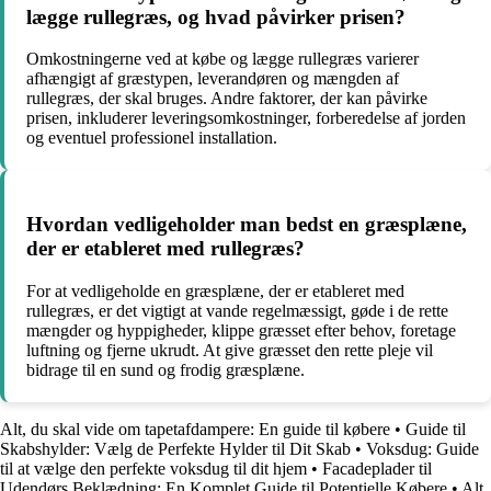
lægge rullegræs, og hvad påvirker prisen?
Omkostningerne ved at købe og lægge rullegræs varierer
afhængigt af græstypen, leverandøren og mængden af
rullegræs, der skal bruges. Andre faktorer, der kan påvirke
prisen, inkluderer leveringsomkostninger, forberedelse af jorden
og eventuel professionel installation.
Hvordan vedligeholder man bedst en græsplæne,
der er etableret med rullegræs?
For at vedligeholde en græsplæne, der er etableret med
rullegræs, er det vigtigt at vande regelmæssigt, gøde i de rette
mængder og hyppigheder, klippe græsset efter behov, foretage
luftning og fjerne ukrudt. At give græsset den rette pleje vil
bidrage til en sund og frodig græsplæne.
Alt, du skal vide om tapetafdampere: En guide til købere
•
Guide til
Skabshylder: Vælg de Perfekte Hylder til Dit Skab
•
Voksdug: Guide
til at vælge den perfekte voksdug til dit hjem
•
Facadeplader til
Udendørs Beklædning: En Komplet Guide til Potentielle Købere
•
Alt