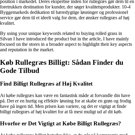
position i markedet. Deres ekspertise inden for rullegræs gør dem til en
foretrukken destination for kunder, der søger kvalitetsprodukter. 10-4
Byggemarkeds dedikation til bæredygtige løsninger og professionel
service gør dem til et ideelt valg for dem, der ønsker rullegræs af høj
kvalitet.
By using your unique keywords related to buying rolled grass in
Silvan I have introduced the product but in the article, I have mainly
focused on the stores in a broader aspect to highlight their key aspects
and reputation in the market.
Køb Rullegræs Billigt: Sådan Finder du
Gode Tilbud
Find Billigt Rullegræs af Høj Kvalitet
At købe rullegræs kan være en fantastisk måde at forvandle din have
på. Det er en hurtig og effektiv løsning for at skabe en grøn og frodig
have på ingen tid. Men prisen kan variere, og det er vigtigt at finde
billigt rullegræs af høj kvalitet for at få mest muligt ud af dit køb.
Hvorfor er Det Vigtigt at Købe Billigt Rullegræs?