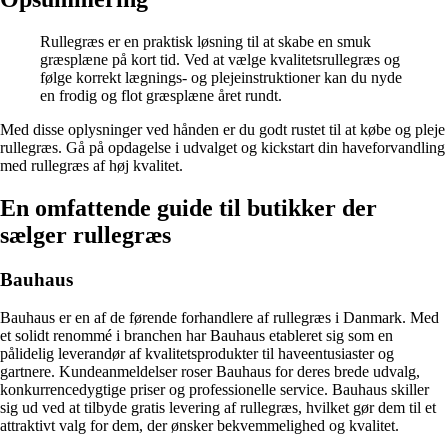
Rullegræs er en praktisk løsning til at skabe en smuk
græsplæne på kort tid. Ved at vælge kvalitetsrullegræs og
følge korrekt lægnings- og plejeinstruktioner kan du nyde
en frodig og flot græsplæne året rundt.
Med disse oplysninger ved hånden er du godt rustet til at købe og pleje
rullegræs. Gå på opdagelse i udvalget og kickstart din haveforvandling
med rullegræs af høj kvalitet.
En omfattende guide til butikker der
sælger rullegræs
Bauhaus
Bauhaus er en af de førende forhandlere af rullegræs i Danmark. Med
et solidt renommé i branchen har Bauhaus etableret sig som en
pålidelig leverandør af kvalitetsprodukter til haveentusiaster og
gartnere. Kundeanmeldelser roser Bauhaus for deres brede udvalg,
konkurrencedygtige priser og professionelle service. Bauhaus skiller
sig ud ved at tilbyde gratis levering af rullegræs, hvilket gør dem til et
attraktivt valg for dem, der ønsker bekvemmelighed og kvalitet.