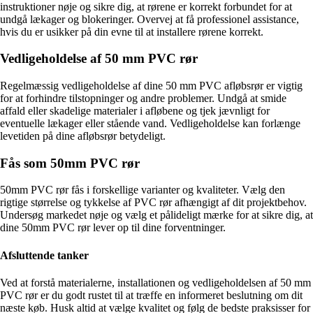
instruktioner nøje og sikre dig, at rørene er korrekt forbundet for at
undgå lækager og blokeringer. Overvej at få professionel assistance,
hvis du er usikker på din evne til at installere rørene korrekt.
Vedligeholdelse af 50 mm PVC rør
Regelmæssig vedligeholdelse af dine 50 mm PVC afløbsrør er vigtig
for at forhindre tilstopninger og andre problemer. Undgå at smide
affald eller skadelige materialer i afløbene og tjek jævnligt for
eventuelle lækager eller stående vand. Vedligeholdelse kan forlænge
levetiden på dine afløbsrør betydeligt.
Fås som 50mm PVC rør
50mm PVC rør fås i forskellige varianter og kvaliteter. Vælg den
rigtige størrelse og tykkelse af PVC rør afhængigt af dit projektbehov.
Undersøg markedet nøje og vælg et pålideligt mærke for at sikre dig, at
dine 50mm PVC rør lever op til dine forventninger.
Afsluttende tanker
Ved at forstå materialerne, installationen og vedligeholdelsen af 50 mm
PVC rør er du godt rustet til at træffe en informeret beslutning om dit
næste køb. Husk altid at vælge kvalitet og følg de bedste praksisser for