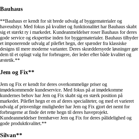
Bauhaus
**Bauhaus er kendt for sit brede udvalg af byggematerialer og
haveudstyr. Med fokus på kvalitet og funktionalitet har Bauhaus skabt
sig et stærkt ry i markedet. Kundeanmeldelser roser Bauhaus for deres
gode service og ekspertise inden for byggematerialer. Bauhaus tilbyder
et imponerende udvalg af pileflet hegn, der spænder fra klassiske
designs til mere moderne varianter. Deres skræddersyede løsninger gør
dem til et oplagt valg for forbrugere, der leder efter både kvalitet og
æstetik.**
Jem og Fix**
Jem og Fix er kendt for deres overkommelige priser og
imødekommende kundeservice. Med fokus på at imødekomme
kundernes behov har Jem og Fix skabt sig en stærk position på
markedet. Pileflet hegn er en af deres specialiteter, og med et varieret
udvalg af prisvenlige muligheder har Jem og Fix gjort det nemt for
forbrugerne at finde det rette hegn til deres haveprojekt.
Kundeanmeldelser fremhæver Jem og Fix for deres pålidelighed og
gode produktkvalitet.**
Silvan**