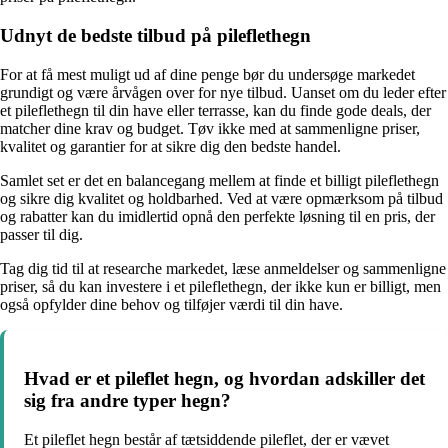
Udnyt de bedste tilbud på pileflethegn
For at få mest muligt ud af dine penge bør du undersøge markedet
grundigt og være årvågen over for nye tilbud. Uanset om du leder efter
et pileflethegn til din have eller terrasse, kan du finde gode deals, der
matcher dine krav og budget. Tøv ikke med at sammenligne priser,
kvalitet og garantier for at sikre dig den bedste handel.
Samlet set er det en balancegang mellem at finde et billigt pileflethegn
og sikre dig kvalitet og holdbarhed. Ved at være opmærksom på tilbud
og rabatter kan du imidlertid opnå den perfekte løsning til en pris, der
passer til dig.
Tag dig tid til at researche markedet, læse anmeldelser og sammenligne
priser, så du kan investere i et pileflethegn, der ikke kun er billigt, men
også opfylder dine behov og tilføjer værdi til din have.
Hvad er et pileflet hegn, og hvordan adskiller det
sig fra andre typer hegn?
Et pileflet hegn består af tætsiddende pileflet, der er vævet