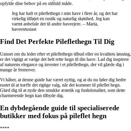
opfylde dine behov på en stilfuld måde.
Jeg har haft et pileflethegn i min have i flere år, og det har
virkelig tilføjet en rustik og naturlig skønhed. Jeg kan
varmt anbefale det til andre haveejere. – Maria,
haveentusiast
Find Det Perfekte Pileflethegn Til Dig
Uanset om du leder efter et pileflethegn tilbud eller en kvalitets løsning,
er det vigtigt at vælge det helt rette hegn til din have. Lad dig inspirere
af naturens elegance og invester i et pileflethegn, der vil glæde dig i
mange år fremover.
Vi håber, at denne guide har været nyttig, og at du nu føler dig bedre
rustet til at træffe det rigtige valg, når det kommer til pileflet hegn.
Glæd dig til at nyde den smukke æstetik og funktionalitet, som dette
charmerende hegn kan tilbyde dig.
En dybdegående guide til specialiserede
butikker med fokus på pileflet hegn
****