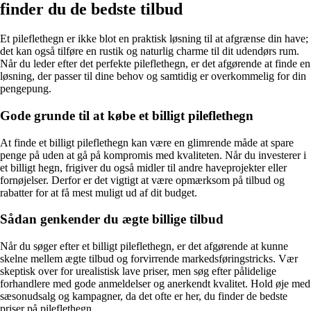
finder du de bedste tilbud
Et pileflethegn er ikke blot en praktisk løsning til at afgrænse din have;
det kan også tilføre en rustik og naturlig charme til dit udendørs rum.
Når du leder efter det perfekte pileflethegn, er det afgørende at finde en
løsning, der passer til dine behov og samtidig er overkommelig for din
pengepung.
Gode grunde til at købe et billigt pileflethegn
At finde et billigt pileflethegn kan være en glimrende måde at spare
penge på uden at gå på kompromis med kvaliteten. Når du investerer i
et billigt hegn, frigiver du også midler til andre haveprojekter eller
fornøjelser. Derfor er det vigtigt at være opmærksom på tilbud og
rabatter for at få mest muligt ud af dit budget.
Sådan genkender du ægte billige tilbud
Når du søger efter et billigt pileflethegn, er det afgørende at kunne
skelne mellem ægte tilbud og forvirrende markedsføringstricks. Vær
skeptisk over for urealistisk lave priser, men søg efter pålidelige
forhandlere med gode anmeldelser og anerkendt kvalitet. Hold øje med
sæsonudsalg og kampagner, da det ofte er her, du finder de bedste
priser på pileflethegn.