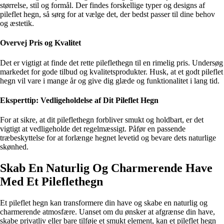
størrelse, stil og formål. Der findes forskellige typer og designs af
pileflet hegn, så sørg for at vælge det, der bedst passer til dine behov
og æstetik.
Overvej Pris og Kvalitet
Det er vigtigt at finde det rette pileflethegn til en rimelig pris. Undersøg
markedet for gode tilbud og kvalitetsprodukter. Husk, at et godt pileflet
hegn vil vare i mange år og give dig glæde og funktionalitet i lang tid.
Eksperttip: Vedligeholdelse af Dit Pileflet Hegn
For at sikre, at dit pileflethegn forbliver smukt og holdbart, er det
vigtigt at vedligeholde det regelmæssigt. Påfør en passende
træbeskyttelse for at forlænge hegnet levetid og bevare dets naturlige
skønhed.
Skab En Naturlig Og Charmerende Have
Med Et Pileflethegn
Et pileflet hegn kan transformere din have og skabe en naturlig og
charmerende atmosfære. Uanset om du ønsker at afgrænse din have,
skabe privatliv eller bare tilføje et smukt element, kan et pileflet hegn