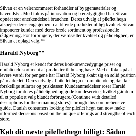
Silvan er en velrenommeret forhandler af byggematerialer og
haveudstyr. Med fokus på innovation og bæredygtighed har Silvan
opnået stor anerkendelse i branchen. Deres udvalg af pileflet hegn
afspejler deres engagement i at tilbyde produkter af høj kvalitet. Silvan
imponerer kunder med deres brede sortiment og professionelle
rådgivning. For forbrugere, der værdsætter kvalitet og pålidelighed, er
Silvan et oplagt valg.**
Harald Nyborg**
Harald Nyborg er kendt for deres konkurrencedygtige priser og
omfattende sortiment af produkter til hus og have. Med et fokus på at
levere værdi for pengene har Harald Nyborg skabt sig en solid position
på markedet. Deres udvalg af pileflet hegn er omfattende og dækker
forskellige stilarter og prisklasser. Kundeanmeldelser roser Harald
Nyborg for deres pålidelighed og gode kundeservice, hvilket gør dem
til et populært valg blandt forbrugere.(Continue with detailed
descriptions for the remaining stores)Through this comprehensive
guide, Danish consumers looking for pileflet hegn can now make
informed decisions based on the unique offerings and strengths of each
store.
Køb dit næste pileflethegn billigt: Sådan