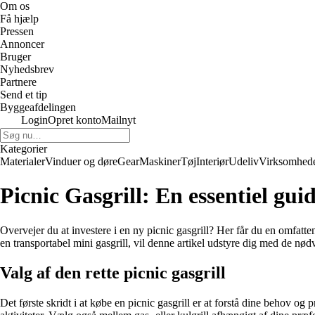
Om os
Få hjælp
Pressen
Annoncer
Bruger
Nyhedsbrev
Partnere
Send et tip
Byggeafdelingen
Login
Opret konto
Mailnyt
Kategorier
Materialer
Vinduer og døre
Gear
Maskiner
Tøj
Interiør
Udeliv
Virksomhed
Picnic Gasgrill: En essentiel guid
Overvejer du at investere i en ny picnic gasgrill? Her får du en omfatten
en transportabel mini gasgrill, vil denne artikel udstyre dig med de nø
Valg af den rette picnic gasgrill
Det første skridt i at købe en picnic gasgrill er at forstå dine behov og