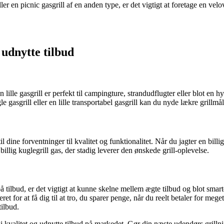
 eller en picnic gasgrill af en anden type, er det vigtigt at foretage e
g udnytte tilbud
 lille gasgrill er perfekt til campingture, strandudflugter eller blot en
ugle gasgrill eller en lille transportabel gasgrill kan du nyde lækre grillm
til dine forventninger til kvalitet og funktionalitet. Når du jagter en bi
illig kuglegrill gas, der stadig leverer den ønskede grill-oplevelse.
l på tilbud, er det vigtigt at kunne skelne mellem ægte tilbud og blot sma
ret for at få dig til at tro, du sparer penge, når du reelt betaler for me
tilbud.
høj kvalitet og udnytte tilbud på markedet. Gør din næste udendørs grilln