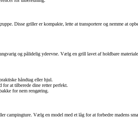
rencer for tilberedning.
e gruppe. Disse griller er kompakte, lette at transportere og nemme at opb
ikre langvarig og pålidelig ydeevne. Vælg en grill lavet af holdbare mater
 praktiske håndtag eller hjul.
or at tilberede dine retter perfekt.
pbakke for nem rengøring.
en eller campingture. Vælg en model med et låg for at forbedre madens sm