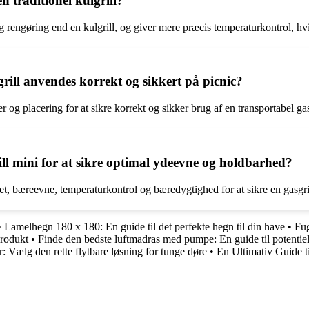
en traditionel kulgrill?
rengøring end en kulgrill, og giver mere præcis temperaturkontrol, hvilk
rill anvendes korrekt og sikkert på picnic?
 og placering for at sikre korrekt og sikker brug af en transportabel gas
rill mini for at sikre optimal ydeevne og holdbarhed?
tet, bæreevne, temperaturkontrol og bæredygtighed for at sikre en gasgr
•
Lamelhegn 180 x 180: En guide til det perfekte hegn til din have
•
Fug
produkt
•
Finde den bedste luftmadras med pumpe: En guide til potentie
: Vælg den rette flytbare løsning for tunge døre
•
En Ultimativ Guide t