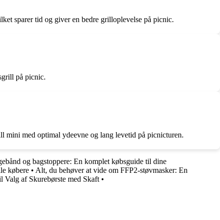
et sparer tid og giver en bedre grilloplevelse på picnic.
grill på picnic.
ill mini med optimal ydeevne og lang levetid på picnicturen.
ebånd og bagstoppere: En komplet købsguide til dine
lle købere
•
Alt, du behøver at vide om FFP2-støvmasker: En
il Valg af Skurebørste med Skaft
•