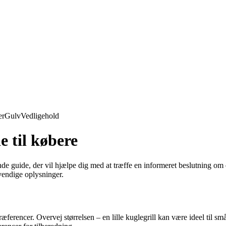
er
Gulv
Vedligehold
e til købere
de guide, der vil hjælpe dig med at træffe en informeret beslutning om di
dvendige oplysninger.
 præferencer. Overvej størrelsen – en lille kuglegrill kan være ideel til 