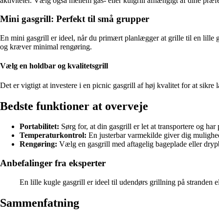
aktiviteter. Vælg også mellem gas- eller kulgrill afhængigt af dine præfe
Mini gasgrill: Perfekt til små grupper
En mini gasgrill er ideel, når du primært planlægger at grille til en lill
og kræver minimal rengøring.
Vælg en holdbar og kvalitetsgrill
Det er vigtigt at investere i en picnic gasgrill af høj kvalitet for at s
Bedste funktioner at overveje
Portabilitet:
Sørg for, at din gasgrill er let at transportere og har
Temperaturkontrol:
En justerbar varmekilde giver dig mulighed f
Rengøring:
Vælg en gasgrill med aftagelig bageplade eller dry
Anbefalinger fra eksperter
En lille kugle gasgrill er ideel til udendørs grillning på strand
Sammenfatning