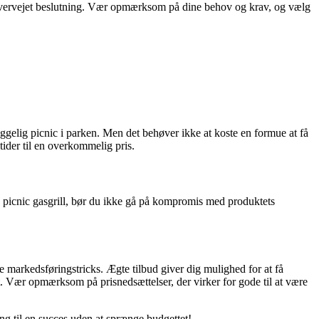
n velovervejet beslutning. Vær opmærksom på dine behov og krav, og vælg
 hyggelig picnic i parken. Men det behøver ikke at koste en formue at få
åltider til en overkommelig pris.
llig picnic gasgrill, bør du ikke gå på kompromis med produktets
rte markedsføringstricks. Ægte tilbud giver dig mulighed for at få
get. Vær opmærksom på prisnedsættelser, der virker for gode til at være
ing til en succes uden at sprænge budgettet!