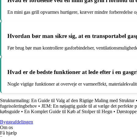
Hvad er fordelene ved en mini gas grill i forhold til 
En mini gas grill opvarmes hurtigere, kræver mindre forberedelse og 
Hvordan bør man sikre sig, at en transportabel gasg
Før brug bør man kontrollere gasforbindelser, ventilationsmuligheder
Hvad er de bedste funktioner at lede efter i en gasg
Nogle vigtige funktioner at overveje er varmeeffekt, materialekvali
Strukturmaling: En Guide til Valg af den Rigtige Maling med Struktur
fugeisoleringbehov
•
JEM: En nøjagtig guide til at vælge det perfekte 
købsguide
•
En Komplet Guide til Køb af Stolper til Hegn
•
Dørstopper
Byggeafdelingen
Om os
Få hjælp