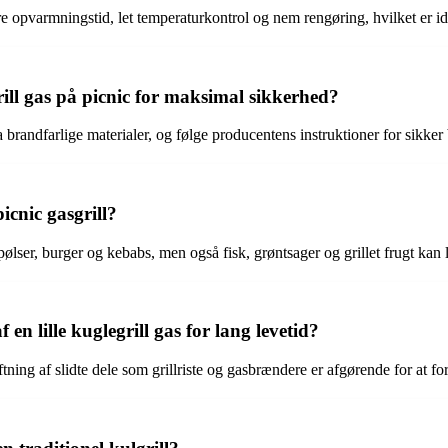
re opvarmningstid, let temperaturkontrol og nem rengøring, hvilket er ide
ill gas på picnic for maksimal sikkerhed?
ra brandfarlige materialer, og følge producentens instruktioner for sikker
picnic gasgrill?
 pølser, burger og kebabs, men også fisk, grøntsager og grillet frugt kan
n lille kuglegrill gas for lang levetid?
ing af slidte dele som grillriste og gasbrændere er afgørende for at forl