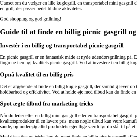
Uanset om du vælger en lille kuglegrill, en transportabel mini gasgrill
en grill, der passer bedst til dine aktiviteter.
God shopping og god grillning!
Guide til at finde en billig picnic gasgrill o
Investér i en billig og transportabel picnic gasgrill
En picnic gasgrill er en fantastisk måde at nyde udendørsgrillning på. En
fingrene i en høj kvalitets picnic gasgrill. Ved at investere i en billig k
Opnå kvalitet til en billig pris
Det er afgørende at finde en billig kugle gasgrill, der samtidig lever op 
holdbarhed og effektivitet. Ved at holde øje med tilbud kan du finde en b
Spot ægte tilbud fra marketing tricks
Når du leder efter en billig mini gas grill eller en transportabel gasgril
kvalitetsprodukter til en lavere pris, mens nogle tilbud kan være kamufle
sande, og undersøg altid produktets egentlige værdi før du slår til på et 
Med disse tips og tricks kan du nemt finde en billig picnic gasgrill af 