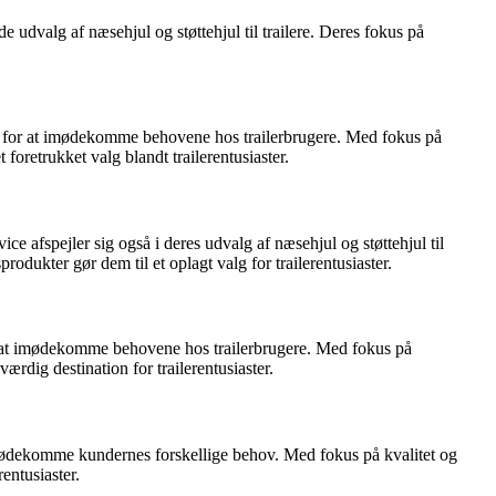
 udvalg af næsehjul og støttehjul til trailere. Deres fokus på
algt for at imødekomme behovene hos trailerbrugere. Med fokus på
oretrukket valg blandt trailerentusiaster.
ce afspejler sig også i deres udvalg af næsehjul og støttehjul til
odukter gør dem til et oplagt valg for trailerentusiaster.
for at imødekomme behovene hos trailerbrugere. Med fokus på
ærdig destination for trailerentusiaster.
at imødekomme kundernes forskellige behov. Med fokus på kvalitet og
entusiaster.