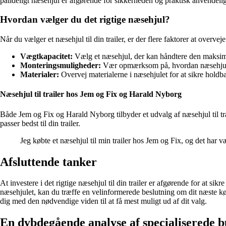
pålideligt næsehjul er afgørende for sikkerheden og praktisk anvendeligh
Hvordan vælger du det rigtige næsehjul?
Når du vælger et næsehjul til din trailer, er der flere faktorer at overveje
Vægtkapacitet:
Vælg et næsehjul, der kan håndtere den maksima
Monteringsmuligheder:
Vær opmærksom på, hvordan næsehjulet s
Materialer:
Overvej materialerne i næsehjulet for at sikre holdb
Næsehjul til trailer hos Jem og Fix og Harald Nyborg
Både Jem og Fix og Harald Nyborg tilbyder et udvalg af næsehjul til trai
passer bedst til din trailer.
Jeg købte et næsehjul til min trailer hos Jem og Fix, og det har v
Afsluttende tanker
At investere i det rigtige næsehjul til din trailer er afgørende for at si
næsehjulet, kan du træffe en velinformerede beslutning om dit næste kø
dig med den nødvendige viden til at få mest muligt ud af dit valg.
En dybdegående analyse af specialiserede bu