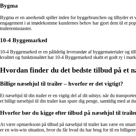
Bygma
Bygma er en anerkendt spiller inden for byggebranchen og tilbyder et va
engagement i at imødekomme kundernes behov har gjort dem til et populær
trailerentusiaster.
10-4 Byggemarked
10-4 Byggemarked er en pålidelig leverandør af byggematerialer og tilb
kvalitet og funktionalitet har 10-4 Byggemarked skabt et godt ry i marked
Hvordan finder du det bedste tilbud på et næ
Billige næsehjul til trailer – hvorfor er det vigtigt?
Et næsehjul til din trailer er en vigtig del af dit udstyr, når du transpo
et billigt næsehjul til din trailer kan spare dig penge, samtidig med at du
Hvorfor bør du kigge efter tilbud på næsehjul til traile
At være opmærksom på tilbud på næsehjul til trailer kan være en smart m
er en win-win situation, hvor du får hvad du har brug for til en billigere