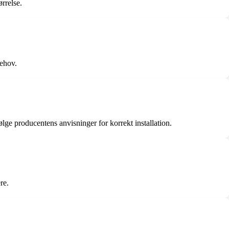
ørrelse.
behov.
ølge producentens anvisninger for korrekt installation.
re.