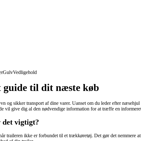
er
Gulv
Vedligehold
 guide til dit næste køb
 jævn og sikker transport af dine varer. Uanset om du leder efter næsehjul
ide vil give dig al den nødvendige information for at træffe en informer
 det vigtigt?
tte, når traileren ikke er forbundet til et trækkøretøj. Det gør det nemmer