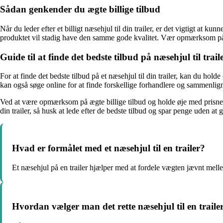
Sådan genkender du ægte billige tilbud
Når du leder efter et billigt næsehjul til din trailer, er det vigtigt at 
produktet vil stadig have den samme gode kvalitet. Vær opmærksom på uds
Guide til at finde det bedste tilbud på næsehjul til trail
For at finde det bedste tilbud på et næsehjul til din trailer, kan du hol
kan også søge online for at finde forskellige forhandlere og sammenligne 
Ved at være opmærksom på ægte billige tilbud og holde øje med prisnedsætt
din trailer, så husk at lede efter de bedste tilbud og spar penge uden a
Hvad er formålet med et næsehjul til en trailer?
Et næsehjul på en trailer hjælper med at fordele vægten jævnt mellem
Hvordan vælger man det rette næsehjul til en traile