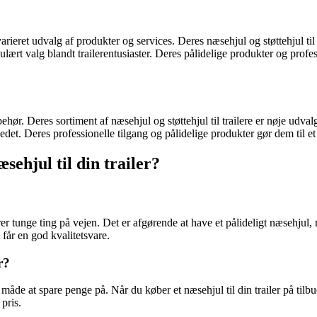
rieret udvalg af produkter og services. Deres næsehjul og støttehjul til
t valg blandt trailerentusiaster. Deres pålidelige produkter og profess
ehør. Deres sortiment af næsehjul og støttehjul til trailere er nøje ud
et. Deres professionelle tilgang og pålidelige produkter gør dem til et f
sehjul til din trailer?
rterer tunge ting på vejen. Det er afgørende at have et pålideligt næsehjul
 får en god kvalitetsvare.
r?
åde at spare penge på. Når du køber et næsehjul til din trailer på tilb
 pris.