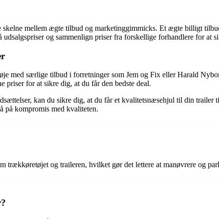
kunne skelne mellem ægte tilbud og marketinggimmicks. Et ægte billigt tilb
algspriser og sammenlign priser fra forskellige forhandlere for at sikr
er
de øje med særlige tilbud i forretninger som Jem og Fix eller Harald Nybor
priser for at sikre dig, at du får den bedste deal.
elser, kan du sikre dig, at du får et kvalitetsnæsehjul til din trailer ti
t gå på kompromis med kvaliteten.
 trækkøretøjet og traileren, hvilket gør det lettere at manøvrere og park
r?