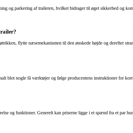
losning og parkering af traileren, hvilket bidrager til øget sikkerhed og k
railer?
åsemøtrikken, flytte næsemekanismen til den ønskede højde og derefter st
malt blot nogle få værktøjer og følge producentens instruktioner for korre
ørrelse og funktioner. Generelt kan priserne ligge i et spænd fra et par hun