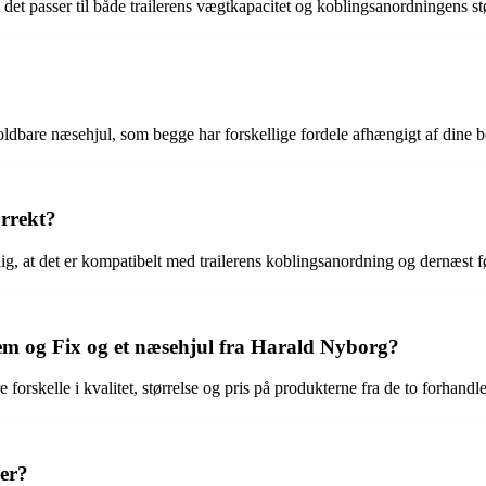
 at det passer til både trailerens vægtkapacitet og koblingsanordningens st
 foldbare næsehjul, som begge har forskellige fordele afhængigt af dine 
orrekt?
 dig, at det er kompatibelt med trailerens koblingsanordning og dernæst f
a Jem og Fix og et næsehjul fra Harald Nyborg?
forskelle i kvalitet, størrelse og pris på produkterne fra de to forhandle
ler?