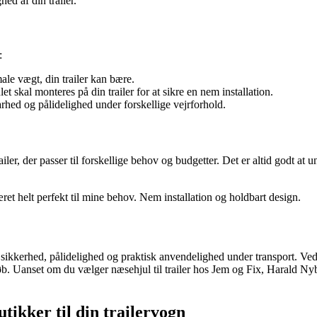
ed af din trailer.
:
le vægt, din trailer kan bære.
kal monteres på din trailer for at sikre en nem installation.
arhed og pålidelighed under forskellige vejrforhold.
ler, der passer til forskellige behov og budgetter. Det er altid godt at 
æret helt perfekt til mine behov. Nem installation og holdbart design.
kre sikkerhed, pålidelighed og praktisk anvendelighed under transport. Ved
b. Uanset om du vælger næsehjul til trailer hos Jem og Fix, Harald Nybo
tikker til din trailervogn