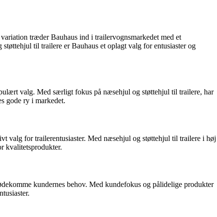
g variation træder Bauhaus ind i trailervognsmarkedet med et
ttehjul til trailere er Bauhaus et oplagt valg for entusiaster og
lært valg. Med særligt fokus på næsehjul og støttehjul til trailere, har
es gode ry i markedet.
 valg for trailerentusiaster. Med næsehjul og støttehjul til trailere i høj
or kvalitetsprodukter.
at imødekomme kundernes behov. Med kundefokus og pålidelige produkter
tusiaster.