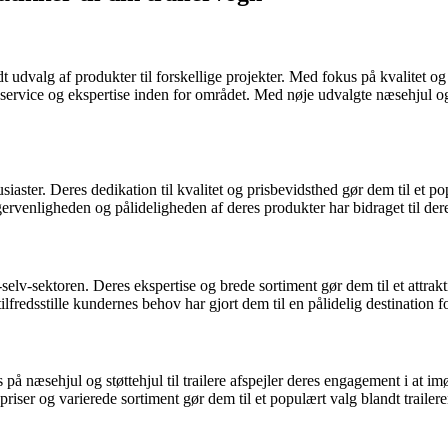
t udvalg af produkter til forskellige projekter. Med fokus på kvalitet o
rvice og ekspertise inden for området. Med nøje udvalgte næsehjul og stø
ter. Deres dedikation til kvalitet og prisbevidsthed gør dem til et popu
gervenligheden og pålideligheden af deres produkter har bidraget til der
elv-sektoren. Deres ekspertise og brede sortiment gør dem til et attraktivt
ilfredsstille kundernes behov har gjort dem til en pålidelig destination f
s på næsehjul og støttehjul til trailere afspejler deres engagement i 
ser og varierede sortiment gør dem til et populært valg blandt traileren