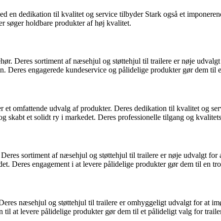
 en dedikation til kvalitet og service tilbyder Stark også et imponerende
der søger holdbare produkter af høj kvalitet.
hør. Deres sortiment af næsehjul og støttehjul til trailere er nøje udv
. Deres engagerede kundeservice og pålidelige produkter gør dem til et f
et omfattende udvalg af produkter. Deres dedikation til kvalitet og servi
kabt et solidt ry i markedet. Deres professionelle tilgang og kvalitetspr
Deres sortiment af næsehjul og støttehjul til trailere er nøje udvalgt 
et. Deres engagement i at levere pålidelige produkter gør dem til en trov
e. Deres næsehjul og støttehjul til trailere er omhyggeligt udvalgt for 
l at levere pålidelige produkter gør dem til et pålideligt valg for trailer