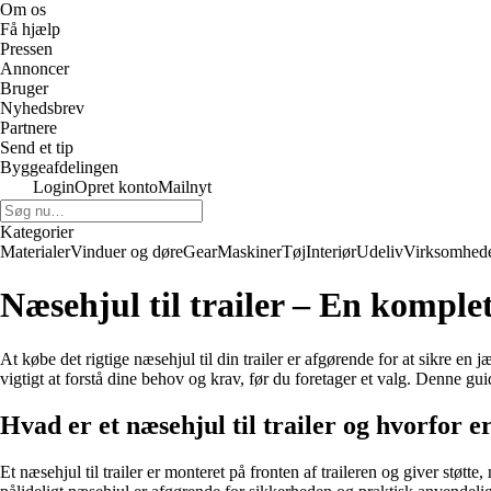
Om os
Få hjælp
Pressen
Annoncer
Bruger
Nyhedsbrev
Partnere
Send et tip
Byggeafdelingen
Login
Opret konto
Mailnyt
Kategorier
Materialer
Vinduer og døre
Gear
Maskiner
Tøj
Interiør
Udeliv
Virksomhed
Næsehjul til trailer – En komplet
At købe det rigtige næsehjul til din trailer er afgørende for at sikre en
vigtigt at forstå dine behov og krav, før du foretager et valg. Denne gu
Hvad er et næsehjul til trailer og hvorfor er
Et næsehjul til trailer er monteret på fronten af ​​traileren og giver stø