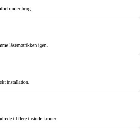
omfort under brug.
ramme låsemøtrikken igen.
kt installation.
drede til flere tusinde kroner.