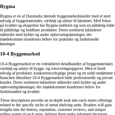
Bygma
Bygma er en af Danmarks førende byggemarkedskæder med et stort
udvalg af byggematerialer, værktøj og udstyr til hjemmet. Med fokus
på kvalitet og ekspertise har Bygma etableret sig som en pålidelig kilde
til pålidelige og holdbare produkter. Deres sortiment inkluderer
stålreoler med hylder og andre opbevaringsløsninger, der
imødekommer kundernes behov for praktiske og funktionelle
løsninger.
10-4 Byggemarked
10-4 Byggemarked er en veletableret detailhandler af byggematerialer,
værktøj og udstyr til bygge- og renoveringsopgaver. Med et bredt
udvalg af produkter, konkurrencedygtige priser og en solid omdømme i
branchen tiltrækker 10-4 Byggemarked både professionelle og private
kunder. Deres sortiment inkluderer stålreoler med hylder og andre
opbevaringsløsninger, der imødekommer kundernes behov for
funktionalitet og kvalitet.
These descriptions provide an in-depth look into each stores offerings
related to the specific niche of metal shelving units. Readers will gain
insights into the history, reputation, customer reviews, and unique
selling points of each store, helping them make informed decisions