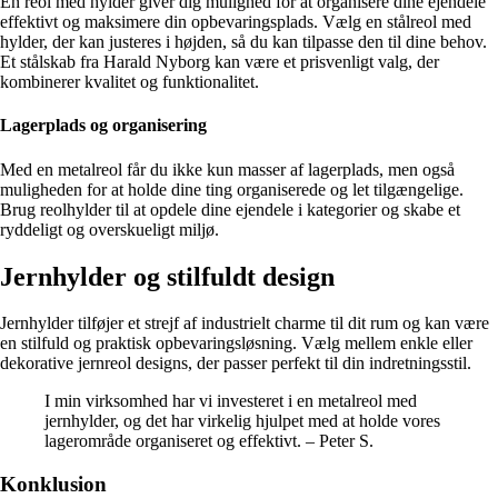
En reol med hylder giver dig mulighed for at organisere dine ejendele
effektivt og maksimere din opbevaringsplads. Vælg en stålreol med
hylder, der kan justeres i højden, så du kan tilpasse den til dine behov.
Et stålskab fra Harald Nyborg kan være et prisvenligt valg, der
kombinerer kvalitet og funktionalitet.
Lagerplads og organisering
Med en metalreol får du ikke kun masser af lagerplads, men også
muligheden for at holde dine ting organiserede og let tilgængelige.
Brug reolhylder til at opdele dine ejendele i kategorier og skabe et
ryddeligt og overskueligt miljø.
Jernhylder og stilfuldt design
Jernhylder tilføjer et strejf af industrielt charme til dit rum og kan være
en stilfuld og praktisk opbevaringsløsning. Vælg mellem enkle eller
dekorative jernreol designs, der passer perfekt til din indretningsstil.
I min virksomhed har vi investeret i en metalreol med
jernhylder, og det har virkelig hjulpet med at holde vores
lagerområde organiseret og effektivt. – Peter S.
Konklusion