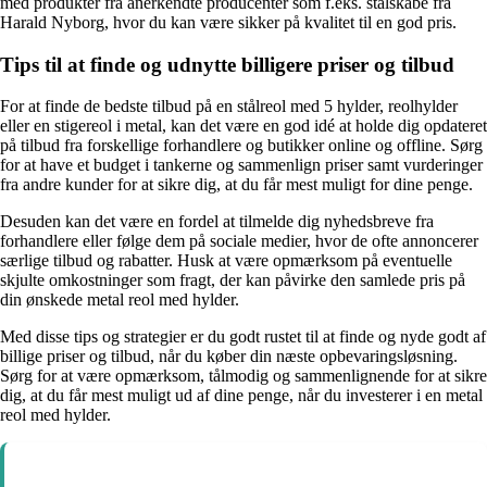
med produkter fra anerkendte producenter som f.eks. stålskabe fra
Harald Nyborg, hvor du kan være sikker på kvalitet til en god pris.
Tips til at finde og udnytte billigere priser og tilbud
For at finde de bedste tilbud på en stålreol med 5 hylder, reolhylder
eller en stigereol i metal, kan det være en god idé at holde dig opdateret
på tilbud fra forskellige forhandlere og butikker online og offline. Sørg
for at have et budget i tankerne og sammenlign priser samt vurderinger
fra andre kunder for at sikre dig, at du får mest muligt for dine penge.
Desuden kan det være en fordel at tilmelde dig nyhedsbreve fra
forhandlere eller følge dem på sociale medier, hvor de ofte annoncerer
særlige tilbud og rabatter. Husk at være opmærksom på eventuelle
skjulte omkostninger som fragt, der kan påvirke den samlede pris på
din ønskede metal reol med hylder.
Med disse tips og strategier er du godt rustet til at finde og nyde godt af
billige priser og tilbud, når du køber din næste opbevaringsløsning.
Sørg for at være opmærksom, tålmodig og sammenlignende for at sikre
dig, at du får mest muligt ud af dine penge, når du investerer i en metal
reol med hylder.