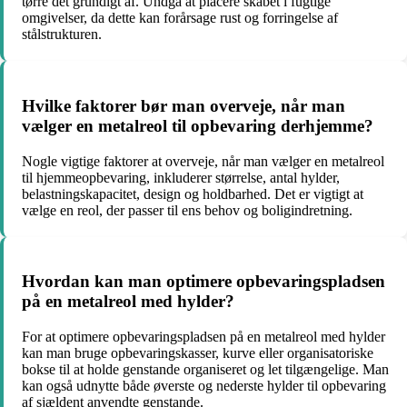
tørre det grundigt af. Undgå at placere skabet i fugtige
omgivelser, da dette kan forårsage rust og forringelse af
stålstrukturen.
Hvilke faktorer bør man overveje, når man
vælger en metalreol til opbevaring derhjemme?
Nogle vigtige faktorer at overveje, når man vælger en metalreol
til hjemmeopbevaring, inkluderer størrelse, antal hylder,
belastningskapacitet, design og holdbarhed. Det er vigtigt at
vælge en reol, der passer til ens behov og boligindretning.
Hvordan kan man optimere opbevaringspladsen
på en metalreol med hylder?
For at optimere opbevaringspladsen på en metalreol med hylder
kan man bruge opbevaringskasser, kurve eller organisatoriske
bokse til at holde genstande organiseret og let tilgængelige. Man
kan også udnytte både øverste og nederste hylder til opbevaring
af sjældent anvendte genstande.