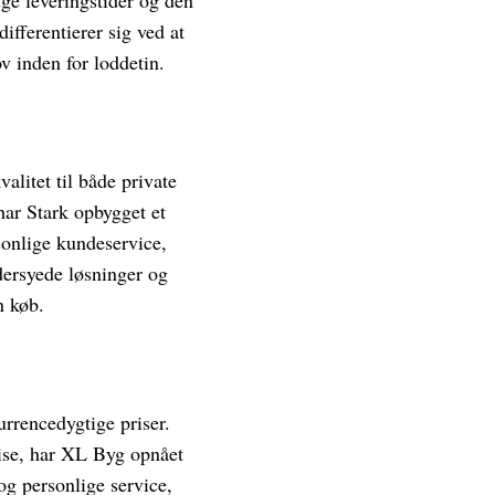
fferentierer sig ved at
 inden for loddetin.
alitet til både private
har Stark opbygget et
sonlige kundeservice,
ddersyede løsninger og
n køb.
urrencedygtige priser.
ise, har XL Byg opnået
og personlige service,