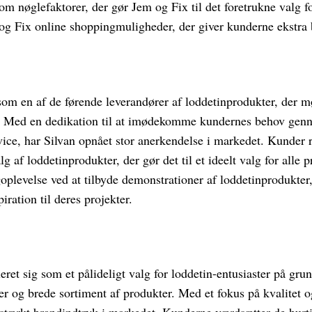
om nøglefaktorer, der gør Jem og Fix til det foretrukne valg f
 og Fix online shoppingmuligheder, der giver kunderne ekstr
 som en af de førende leverandører af loddetinprodukter, der m
d. Med en dedikation til at imødekomme kundernes behov genn
ice, har Silvan opnået stor anerkendelse i markedet. Kunder r
g af loddetinprodukter, der gør det til et ideelt valg for alle p
oplevelse ved at tilbyde demonstrationer af loddetinprodukter
iration til deres projekter.
ret sig som et pålideligt valg for loddetin-entusiaster på grun
r og brede sortiment af produkter. Med et fokus på kvalitet o
stærkt brandindtryk i markedet. Kunderne værdsætter de hurti