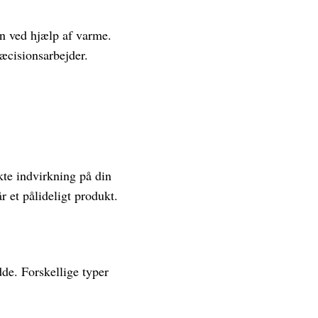
en ved hjælp af varme.
ræcisionsarbejder.
ekte indvirkning på din
r et pålideligt produkt.
de. Forskellige typer