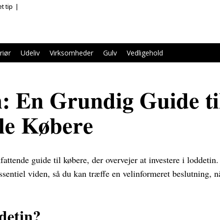
t tip
riør
Udeliv
Virksomheder
Gulv
Vedligehold
: En Grundig Guide ti
lle Købere
ttende guide til købere, der overvejer at investere i loddetin.
essentiel viden, så du kan træffe en velinformeret beslutning, n
detin?