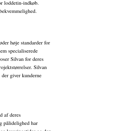
or loddetin-indkøb.
a bekvemmelighed.
øder høje standarder for
em specialiserede
oser Silvan for deres
rojektstørrelser. Silvan
, der giver kunderne
d af deres
g pålidelighed har
ge leveringstider og den