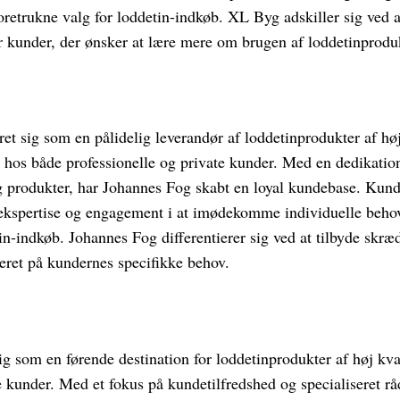
oretrukne valg for loddetin-indkøb. XL Byg adskiller sig ved 
r kunder, der ønsker at lære mere om brugen af loddetinprodu
et sig som en pålidelig leverandør af loddetinprodukter af høj
s både professionelle og private kunder. Med en dedikation 
og produkter, har Johannes Fog skabt en loyal kundebase. Kun
ekspertise og engagement i at imødekomme individuelle behov, 
in-indkøb. Johannes Fog differentierer sig ved at tilbyde skr
eret på kundernes specifikke behov.
ig som en førende destination for loddetinprodukter af høj kval
e kunder. Med et fokus på kundetilfredshed og specialiseret r