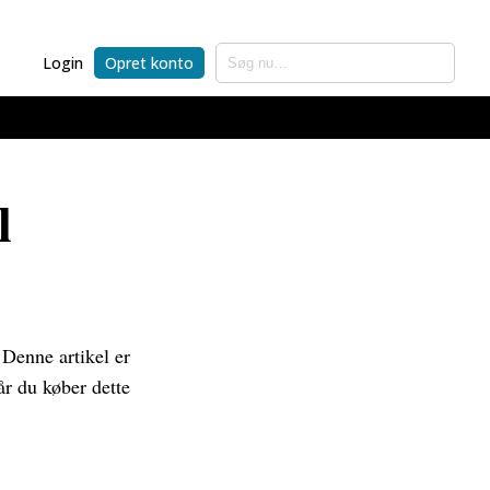
Login
Opret konto
l
 Denne artikel er
år du køber dette