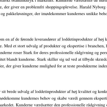
, der giver en problemfri shoppingoplevelse. Harald Nyborg di
r og pakkeløsninger, der imødekommer kundernes unikke behov
som en af de førende leverandører af loddetinprodukter af høj kv
e. Med et stort udvalg af produkter og ekspertise i branchen, 
nderne roser Stark for deres professionelle rådgivning og per
alitet blandt kunderne. Stark skiller sig ud ved at tilbyde skræ
r, der giver kunderne mulighed for at teste produkterne inde
sit brede udvalg af loddetinprodukter af høj kvalitet og konk
imødekomme kundernes behov og skabe værdi gennem ekspert
 markedet. Kunderne værdsætter den professionelle rådgivning 