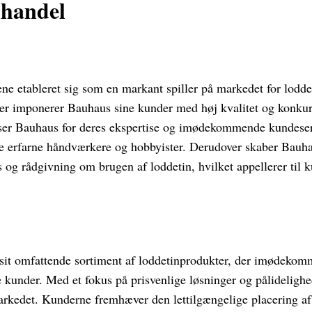
lhandel
e etableret sig som en markant spiller på markedet for lodde
jer imponerer Bauhaus sine kunder med høj kvalitet og konkur
r Bauhaus for deres ekspertise og imødekommende kundeservi
de erfarne håndværkere og hobbyister. Derudover skaber Bauha
 og rådgivning om brugen af loddetin, hvilket appellerer til k
 sit omfattende sortiment af loddetinprodukter, der imødeko
e kunder. Med et fokus på prisvenlige løsninger og pålideligh
rkedet. Kunderne fremhæver den lettilgængelige placering af