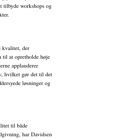
at tilbyde workshops og
kter.
 kvalitet, der
til at opretholde høje
derne applauderer
hvilket gør det til det
æddersyede løsninger og
itet til både
ådgivning, har Davidsen