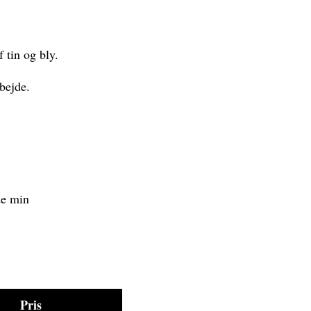
tin og bly.
bejde.
de min
Pris