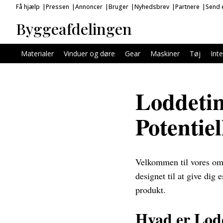
Få hjælp
Pressen
Annoncer
Bruger
Nyhedsbrev
Partnere
Send e
Byggeafdelingen
Materialer
Vinduer og døre
Gear
Maskiner
Tøj
Inte
Loddetin
Potentie
Velkommen til vores omfa
designet til at give dig 
produkt.
Hvad er Lod