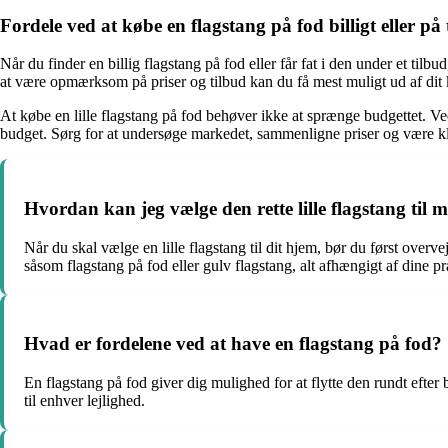
Fordele ved at købe en flagstang på fod billigt eller på 
Når du finder en billig flagstang på fod eller får fat i den under et til
at være opmærksom på priser og tilbud kan du få mest muligt ud af dit k
At købe en lille flagstang på fod behøver ikke at sprænge budgettet. Ve
budget. Sørg for at undersøge markedet, sammenligne priser og være klar ti
Hvordan kan jeg vælge den rette lille flagstang til 
Når du skal vælge en lille flagstang til dit hjem, bør du først over
såsom flagstang på fod eller gulv flagstang, alt afhængigt af dine p
Hvad er fordelene ved at have en flagstang på fod?
En flagstang på fod giver dig mulighed for at flytte den rundt efter
til enhver lejlighed.