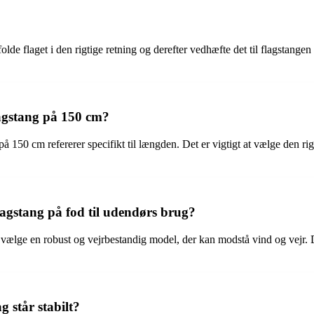
lde flaget i den rigtige retning og derefter vedhæfte det til flagstangen 
flagstang på 150 cm?
 på 150 cm refererer specifikt til længden. Det er vigtigt at vælge den ri
flagstang på fod til udendørs brug?
t vælge en robust og vejrbestandig model, der kan modstå vind og vejr. D
g står stabilt?