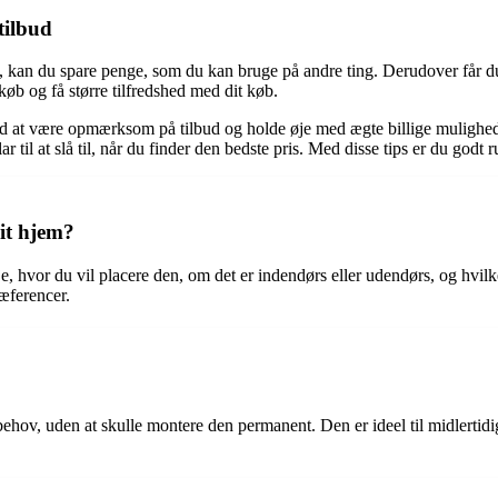
tilbud
bud, kan du spare penge, som du kan bruge på andre ting. Derudover får du
øb og få større tilfredshed med dit køb.
d at være opmærksom på tilbud og holde øje med ægte billige muligheder k
l at slå til, når du finder den bedste pris. Med disse tips er du godt rus
mit hjem?
veje, hvor du vil placere den, om det er indendørs eller udendørs, og hvi
ræferencer.
 behov, uden at skulle montere den permanent. Den er ideel til midlertidi