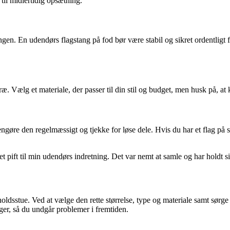
 til midlertidig opsætning.
ringen. En udendørs flagstang på fod bør være stabil og sikret ordentlig
træ. Vælg et materiale, der passer til din stil og budget, men husk på, a
ngøre den regelmæssigt og tjekke for løse dele. Hvis du har et flag på st
t et pift til min udendørs indretning. Det var nemt at samle og har holdt 
pholdsstue. Ved at vælge den rette størrelse, type og materiale samt sørg
ger, så du undgår problemer i fremtiden.