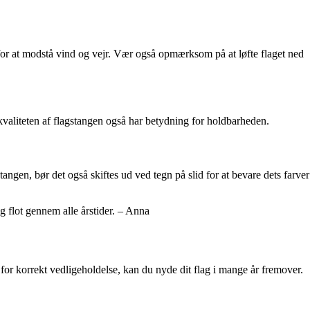
t for at modstå vind og vejr. Vær også opmærksom på at løfte flaget ned
t kvaliteten af flagstangen også har betydning for holdbarheden.
angen, bør det også skiftes ud ved tegn på slid for at bevare dets farver
sig flot gennem alle årstider. – Anna
e for korrekt vedligeholdelse, kan du nyde dit flag i mange år fremover.