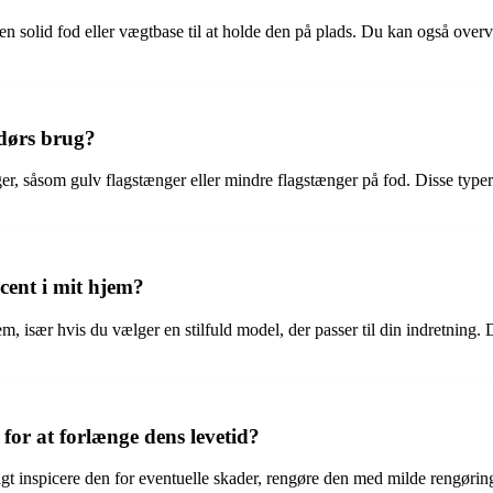
ge en solid fod eller vægtbase til at holde den på plads. Du kan også overv
ndørs brug?
r, såsom gulv flagstænger eller mindre flagstænger på fod. Disse typer 
ccent i mit hjem?
hjem, især hvis du vælger en stilfuld model, der passer til din indretning
for at forlænge dens levetid?
igt inspicere den for eventuelle skader, rengøre den med milde rengøri