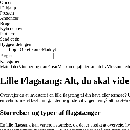
Om os
Få hjælp
Pressen
Annoncer
Bruger
Nyhedsbrev
Partnere
Send et tip
Byggeafdelingen
Login
Opret konto
Mailnyt
Kategorier
Materialer
Vinduer og døre
Gear
Maskiner
Tøj
Interiør
Udeliv
Virksomhed
Lille Flagstang: Alt, du skal vide
Overvejer du at investere i en lille flagstang til din have eller terrasse?
en velinformeret beslutning. I denne guide vil vi gennemgå alt fra større
Størrelser og typer af flagstænger
En lille flagstang kan variere i størrelse, og det er vigtigt at overveje