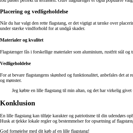
fod passer perfekt til terrassen. Gulv flagstænger er også populære valg
Placering og vedligeholdelse
Når du har valgt den rette flagstang, er det vigtigt at tænke over place
under stærke vindforhold for at undgå skader.
Materialer og kvalitet
Flagstænger fås i forskellige materialer som aluminium, rustfrit stål og 
Vedligeholdelse
For at bevare flagstangens skønhed og funktionalitet, anbefales det at re
og mønster.
Jeg købte en lille flagstang til min altan, og det har virkelig give
Konklusion
En lille flagstang kan tilføje karakter og patriotisme til din udendørs o
Husk at tjekke lokale regler og bestemmelser for opsætning af flagstæn
God fornøjelse med dit køb af en lille flagstang!