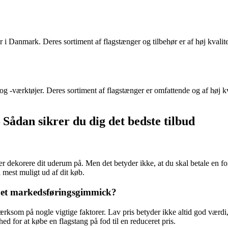
r i Danmark. Deres sortiment af flagstænger og tilbehør er af høj kvali
og -værktøjer. Deres sortiment af flagstænger er omfattende og af hø
– Sådan sikrer du dig det bedste tilbud
ler dekorere dit uderum på. Men det betyder ikke, at du skal betale en form
 mest muligt ud af dit køb.
a et markedsføringsgimmick?
ærksom på nogle vigtige faktorer. Lav pris betyder ikke altid god værdi, 
ed for at købe en flagstang på fod til en reduceret pris.