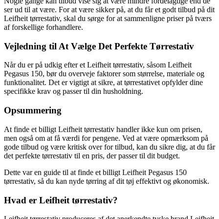
Nogle gange kan tilbud vise sig at være mindre fordelagtige end de
ser ud til at være. For at være sikker på, at du får et godt tilbud på dit
Leifheit tørrestativ, skal du sørge for at sammenligne priser på tværs
af forskellige forhandlere.
Vejledning til At Vælge Det Perfekte Tørrestativ
Når du er på udkig efter et Leifheit tørrestativ, såsom Leifheit
Pegasus 150, bør du overveje faktorer som størrelse, materiale og
funktionalitet. Det er vigtigt at sikre, at tørrestativet opfylder dine
specifikke krav og passer til din husholdning.
Opsummering
At finde et billigt Leifheit tørrestativ handler ikke kun om prisen,
men også om at få værdi for pengene. Ved at være opmærksom på
gode tilbud og være kritisk over for tilbud, kan du sikre dig, at du får
det perfekte tørrestativ til en pris, der passer til dit budget.
Dette var en guide til at finde et billigt Leifheit Pegasus 150
tørrestativ, så du kan nyde tørring af dit tøj effektivt og økonomisk.
Hvad er Leifheit tørrestativ?
Leifheit tørrestativ produceres af det anerkendte tyske brand Leifheit