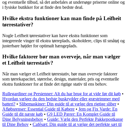
og eventuelle tilbud, så det anbefales at undersøge priserne online og
i fysiske butikker for at finde den bedste deal.
Hvilke ekstra funktioner kan man finde på Leifheit
tørrestativer?
Nogle Leifheit tørrestativer kan have ekstra funktioner som
integrerede vinger til ekstra tørreplads, skoholdere, clips til småtøj og
justerbare højder for optimalt hængeplads.
Hvilke faktorer bør man overveje, når man vælger
et Leifheit tørrestativ?
Når man vælger et Leifheit tørrestativ, bør man overveje faktorer
som tørrekapacitet, størrelse, design, materialer, pris og eventuelle
ekstra funktioner for at finde det rigtige stativ til ens behov.
Rullegardiner og Persienner: Alt du har brug for at vide før dit køb
•
Hvordan vælger du den bedste buskrydder eller græstrimmer med
batteri?
•
Slibemaskiner: Din guide til at vælge den rigtige sliber
•
Afløbsrenser: Essential Guide til Købere
•
Jem og Fix Varde: En
Guide til dit næste køb
•
G9 LED Pærer: En Komplet Guide til
Dine Belysningsbehov
•
Guide: Vælg den Perfekte Pakkepostkasse
til Dine Behov
•
Cafésæt: Din guide til at vælge det perfekte sæt til