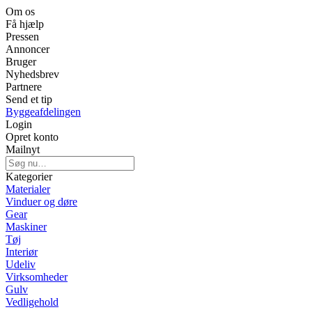
Om os
Få hjælp
Pressen
Annoncer
Bruger
Nyhedsbrev
Partnere
Send et tip
Byggeafdelingen
Login
Opret konto
Mailnyt
Kategorier
Materialer
Vinduer og døre
Gear
Maskiner
Tøj
Interiør
Udeliv
Virksomheder
Gulv
Vedligehold