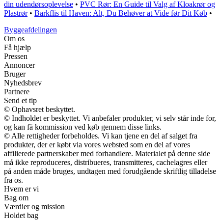
din udendørsoplevelse
•
PVC Rør: En Guide til Valg af Kloakrør og
Plastrør
•
Barkflis til Haven: Alt, Du Behøver at Vide før Dit Køb
•
Byggeafdelingen
Om os
Få hjælp
Pressen
Annoncer
Bruger
Nyhedsbrev
Partnere
Send et tip
© Ophavsret beskyttet.
© Indholdet er beskyttet. Vi anbefaler produkter, vi selv står inde for,
og kan få kommission ved køb gennem disse links.
© Alle rettigheder forbeholdes. Vi kan tjene en del af salget fra
produkter, der er købt via vores websted som en del af vores
affilierede partnerskaber med forhandlere. Materialet på denne side
må ikke reproduceres, distribueres, transmitteres, cachelagres eller
på anden måde bruges, undtagen med forudgående skriftlig tilladelse
fra os.
Hvem er vi
Bag om
Værdier og mission
Holdet bag