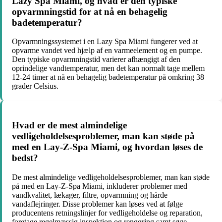
Lazy Spa Miami, og hvad er den typiske
opvarmningstid for at nå en behagelig
badetemperatur?
Opvarmningssystemet i en Lazy Spa Miami fungerer ved at
opvarme vandet ved hjælp af en varmeelement og en pumpe.
Den typiske opvarmningstid varierer afhængigt af den
oprindelige vandtemperatur, men det kan normalt tage mellem
12-24 timer at nå en behagelig badetemperatur på omkring 38
grader Celsius.
Hvad er de mest almindelige
vedligeholdelsesproblemer, man kan støde på
med en Lay-Z-Spa Miami, og hvordan løses de
bedst?
De mest almindelige vedligeholdelsesproblemer, man kan støde
på med en Lay-Z-Spa Miami, inkluderer problemer med
vandkvalitet, lækager, filtre, opvarmning og hårde
vandaflejringer. Disse problemer kan løses ved at følge
producentens retningslinjer for vedligeholdelse og reparation,
foretage regelmæssig inspektion og rengøring samt søge