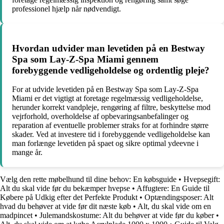
professionel hjælp når nødvendigt.
Hvordan udvider man levetiden på en Bestway
Spa som Lay-Z-Spa Miami gennem
forebyggende vedligeholdelse og ordentlig pleje?
For at udvide levetiden på en Bestway Spa som Lay-Z-Spa
Miami er det vigtigt at foretage regelmæssig vedligeholdelse,
herunder korrekt vandpleje, rengøring af filtre, beskyttelse mod
vejrforhold, overholdelse af opbevaringsanbefalinger og
reparation af eventuelle problemer straks for at forhindre større
skader. Ved at investere tid i forebyggende vedligeholdelse kan
man forlænge levetiden på spaet og sikre optimal ydeevne i
mange år.
Vælg den rette møbelhund til dine behov: En købsguide
•
Hvepsegift:
Alt du skal vide før du bekæmper hvepse
•
Affugtere: En Guide til
Købere på Udkig efter det Perfekte Produkt
•
Optændingsposer: Alt
hvad du behøver at vide før dit næste køb
•
Alt, du skal vide om en
madpincet
•
Julemandskostume: Alt du behøver at vide før du køber
•