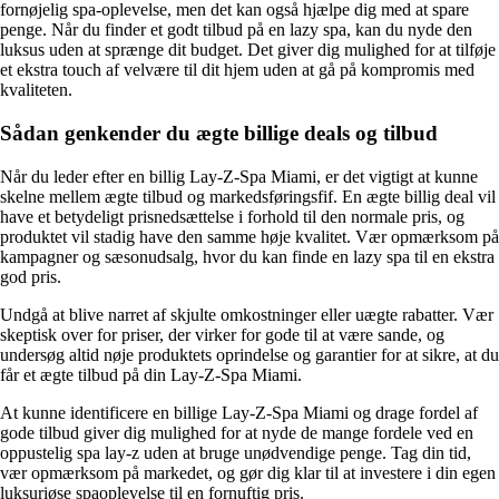
fornøjelig spa-oplevelse, men det kan også hjælpe dig med at spare
penge. Når du finder et godt tilbud på en lazy spa, kan du nyde den
luksus uden at sprænge dit budget. Det giver dig mulighed for at tilføje
et ekstra touch af velvære til dit hjem uden at gå på kompromis med
kvaliteten.
Sådan genkender du ægte billige deals og tilbud
Når du leder efter en billig Lay-Z-Spa Miami, er det vigtigt at kunne
skelne mellem ægte tilbud og markedsføringsfif. En ægte billig deal vil
have et betydeligt prisnedsættelse i forhold til den normale pris, og
produktet vil stadig have den samme høje kvalitet. Vær opmærksom på
kampagner og sæsonudsalg, hvor du kan finde en lazy spa til en ekstra
god pris.
Undgå at blive narret af skjulte omkostninger eller uægte rabatter. Vær
skeptisk over for priser, der virker for gode til at være sande, og
undersøg altid nøje produktets oprindelse og garantier for at sikre, at du
får et ægte tilbud på din Lay-Z-Spa Miami.
At kunne identificere en billige Lay-Z-Spa Miami og drage fordel af
gode tilbud giver dig mulighed for at nyde de mange fordele ved en
oppustelig spa lay-z uden at bruge unødvendige penge. Tag din tid,
vær opmærksom på markedet, og gør dig klar til at investere i din egen
luksuriøse spaoplevelse til en fornuftig pris.