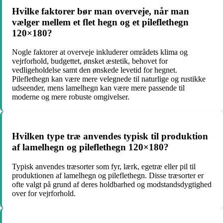
Hvilke faktorer bør man overveje, når man
vælger mellem et flet hegn og et pileflethegn
120×180?
Nogle faktorer at overveje inkluderer områdets klima og
vejrforhold, budgettet, ønsket æstetik, behovet for
vedligeholdelse samt den ønskede levetid for hegnet.
Pileflethegn kan være mere velegnede til naturlige og rustikke
udseender, mens lamelhegn kan være mere passende til
moderne og mere robuste omgivelser.
Hvilken type træ anvendes typisk til produktion
af lamelhegn og pileflethegn 120×180?
Typisk anvendes træsorter som fyr, lærk, egetræ eller pil til
produktionen af lamelhegn og pileflethegn. Disse træsorter er
ofte valgt på grund af deres holdbarhed og modstandsdygtighed
over for vejrforhold.