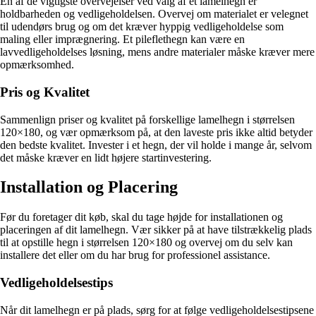
En af de vigtigste overvejelser ved valg af et lamelhegn er
holdbarheden og vedligeholdelsen. Overvej om materialet er velegnet
til udendørs brug og om det kræver hyppig vedligeholdelse som
maling eller imprægnering. Et pileflethegn kan være en
lavvedligeholdelses løsning, mens andre materialer måske kræver mere
opmærksomhed.
Pris og Kvalitet
Sammenlign priser og kvalitet på forskellige lamelhegn i størrelsen
120×180, og vær opmærksom på, at den laveste pris ikke altid betyder
den bedste kvalitet. Invester i et hegn, der vil holde i mange år, selvom
det måske kræver en lidt højere startinvestering.
Installation og Placering
Før du foretager dit køb, skal du tage højde for installationen og
placeringen af dit lamelhegn. Vær sikker på at have tilstrækkelig plads
til at opstille hegn i størrelsen 120×180 og overvej om du selv kan
installere det eller om du har brug for professionel assistance.
Vedligeholdelsestips
Når dit lamelhegn er på plads, sørg for at følge vedligeholdelsestipsene