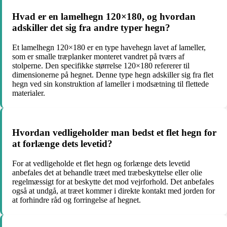
Hvad er en lamelhegn 120×180, og hvordan
adskiller det sig fra andre typer hegn?
Et lamelhegn 120×180 er en type havehegn lavet af lameller,
som er smalle træplanker monteret vandret på tværs af
stolperne. Den specifikke størrelse 120×180 refererer til
dimensionerne på hegnet. Denne type hegn adskiller sig fra flet
hegn ved sin konstruktion af lameller i modsætning til flettede
materialer.
Hvordan vedligeholder man bedst et flet hegn for
at forlænge dets levetid?
For at vedligeholde et flet hegn og forlænge dets levetid
anbefales det at behandle træet med træbeskyttelse eller olie
regelmæssigt for at beskytte det mod vejrforhold. Det anbefales
også at undgå, at træet kommer i direkte kontakt med jorden for
at forhindre råd og forringelse af hegnet.