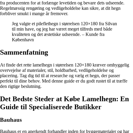
fra producenten for at forlænge levetiden og bevare dets udseende.
Regelmæssig rengøring og vedligeholdelse kan sikre, at dit hegn
forbliver smukt i mange år fremover.
Jeg valgte et pileflethegn i størrelsen 120×180 fra Silvan
til min have, og jeg har været meget tilfreds med både
kvaliteten og det æstetiske udseende. – Kunde fra
København
Sammenfatning
At finde det rette lamelhegn i størrelsen 120×180 kræver omhyggelig
overvejelse af materialer, stil, holdbarhed, vedligeholdelse og
placering. Tag dig tid til at researche og vælg et hegn, der passer
perfekt til dine behov. Med denne guide er du godt rustet til at træffe
den rigtige beslutning.
Det Bedste Steder at Købe Lamelhegn: En
Guide til Specialiserede Butikker
Bauhaus
Bauhaus er en anerkendt forhandler inden for byggematerialer og har