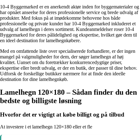
10-4 Byggemarked er en anerkendt aktør inden for byggematerialer og
har opnået anseelse for deres professionelle service og brede udvalg af
produkter. Med fokus på at imødekomme behovene hos både
professionelle og private kunder har 10-4 Byggemarked inkluderet et
udvalg af lamelhegn i deres sortiment. Kundeanmeldelser roser 10-4
Byggemarked for deres pålidelighed og ekspertise, hvilket gør dem til
en ideel destination for lamelhegnkøbere.
Med en omfattende liste over specialiserede forhandlere, er der ingen
mangel på valgmuligheder for dem, der søger lamelhegn af høj
kvalitet. Uanset om du foretrækker konkurrencedygtige priser,
ekspertise eller bredt udvalg, er der en butik, der passer til dine behov.
Udforsk de forskellige butikker nærmere for at finde den ideelle
destination for dine lamelhegnkøb.
Lamelhegn 120×180 – Sådan finder du den
bedste og billigste løsning
Hvorfor det er vigtigt at købe billigt og på tilbud
At investere i et lamelhegn 120×180 eller et fle