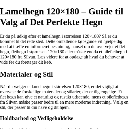
Lamelhegn 120×180 – Guide til
Valg af Det Perfekte Hegn
Er du på udkig efter et lamelhegn i størrelsen 120×180? Så er du
kommet til det rette sted. Dette omfattende købsguide vil hjælpe dig
med at træffe en informeret beslutning, uanset om du overvejer et flet
hegn, flethegn i størrelsen 120×180 eller måske endda et pileflethegn i
120×180 fra Silvan. Læs videre for at opdage alt hvad du behøver at
vide før du foretager dit køb.
Materialer og Stil
Når du vælger et lamelhegn i størrelsen 120×180, er det vigtigt at
overveje de forskellige materialer og stilarter, der er tilgængelige. Et
flet hegn kan give et naturligt og rustikt udseende, mens et pileflethegn
fra Silvan måske passer bedre til en mere moderne indretning. Vælg en
stil, der passer til din have og dit hjem.
Holdbarhed og Vedligeholdelse