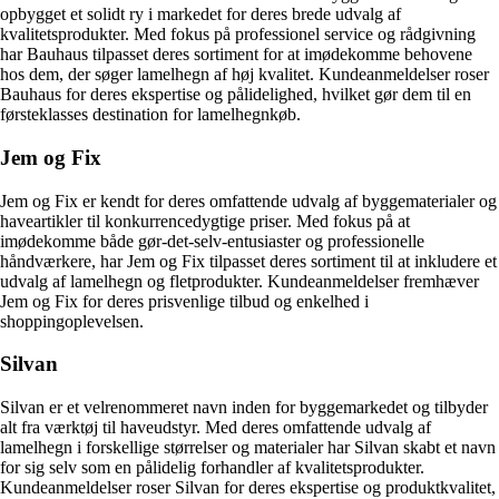
opbygget et solidt ry i markedet for deres brede udvalg af
kvalitetsprodukter. Med fokus på professionel service og rådgivning
har Bauhaus tilpasset deres sortiment for at imødekomme behovene
hos dem, der søger lamelhegn af høj kvalitet. Kundeanmeldelser roser
Bauhaus for deres ekspertise og pålidelighed, hvilket gør dem til en
førsteklasses destination for lamelhegnkøb.
Jem og Fix
Jem og Fix er kendt for deres omfattende udvalg af byggematerialer og
haveartikler til konkurrencedygtige priser. Med fokus på at
imødekomme både gør-det-selv-entusiaster og professionelle
håndværkere, har Jem og Fix tilpasset deres sortiment til at inkludere et
udvalg af lamelhegn og fletprodukter. Kundeanmeldelser fremhæver
Jem og Fix for deres prisvenlige tilbud og enkelhed i
shoppingoplevelsen.
Silvan
Silvan er et velrenommeret navn inden for byggemarkedet og tilbyder
alt fra værktøj til haveudstyr. Med deres omfattende udvalg af
lamelhegn i forskellige størrelser og materialer har Silvan skabt et navn
for sig selv som en pålidelig forhandler af kvalitetsprodukter.
Kundeanmeldelser roser Silvan for deres ekspertise og produktkvalitet,