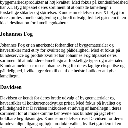
byggemarkedsprodukter af høj kvalitet. Med fokus på kundetilfredshed
har XL Byg tilpasset deres sortiment til at omfatte lamelhegn i
forskellige stilarter og størrelser. Kundeanmeldelser roser XL Byg for
deres professionelle rådgivning og bredt udvalg, hvilket gør dem til en
ideel destination for lamelhegnkøbere.
Johannes Fog
Johannes Fog er en anerkendt forhandler af byggematerialer og
haveartikler med et ry for kvalitet og pålidelighed. Med et fokus på
kundeservice og produktkvalitet har Johannes Fog tilpasset deres
sortiment til at inkludere lamelhegn af forskellige typer og materialer.
Kundeanmeldelser roser Johannes Fog for deres faglige ekspertise og
pålidelighed, hvilket gør dem til en af de bedste butikker at købe
lamelhegn.
Davidsen
Davidsen er kendt for deres brede udvalg af byggematerialer og
haveartikler til konkurrencedygtige priser. Med fokus på kvalitet og
pålidelighed har Davidsen inkluderet et udvalg af lamelhegn i deres
sortiment for at imødekomme behovene hos kunder på jagt efter
holdbare hegnløsninger. Kundeanmeldelser roser Davidsen for deres
kundevenlige tilgang og høje produktkvalitet, hvilket gør dem til en