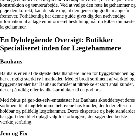
konstruktion og tømrerarbejde. Ved at vælge den rette lægtehammer og
pleje den korrekt, kan du sikre dig, at den tjener dig godt i mange år
fremover. Forhåbentlig har denne guide givet dig den nødvendige
information til at tage en informeret beslutning, når du køber din næste
lægtehammer.
En Dybdegående Oversigt: Butikker
Specialiseret inden for Lægtehammere
Bauhaus
Bauhaus er en af de største detailhandlere inden for byggebranchen og
har et rigtigt stærkt ry i markedet. Med et bredt sortiment af værktøj og
byggematerialer har Bauhaus formået at tiltrække et stort antal kunder,
der er på udkig efter kvalitetsprodukter til en god pris.
Med fokus på gør-det-selv-entusiaster har Bauhaus skræddersyet deres
sortiment til at imødekomme behovene hos kunder, der leder efter en
holdbar og pålidelig lægtehammer. Deres ekspertise og høje standarder
har gjort dem til et oplagt valg for forbrugere, der søger den bedste
værktøjserfaring.
Jem og Fix