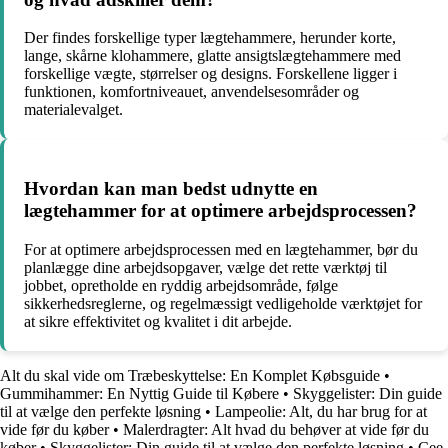
Der findes forskellige typer lægtehammere, herunder korte,
lange, skårne klohammere, glatte ansigtslægtehammere med
forskellige vægte, størrelser og designs. Forskellene ligger i
funktionen, komfortniveauet, anvendelsesområder og
materialevalget.
Hvordan kan man bedst udnytte en
lægtehammer for at optimere arbejdsprocessen?
For at optimere arbejdsprocessen med en lægtehammer, bør du
planlægge dine arbejdsopgaver, vælge det rette værktøj til
jobbet, opretholde en ryddig arbejdsområde, følge
sikkerhedsreglerne, og regelmæssigt vedligeholde værktøjet for
at sikre effektivitet og kvalitet i dit arbejde.
Alt du skal vide om Træbeskyttelse: En Komplet Købsguide
•
Gummihammer: En Nyttig Guide til Købere
•
Skyggelister: Din guide
til at vælge den perfekte løsning
•
Lampeolie: Alt, du har brug for at
vide før du køber
•
Malerdragter: Alt hvad du behøver at vide før du
køber
•
Skyggelister: Din guide til at vælge den perfekte løsning
•
Cee