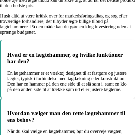
holde øje med ægte tilbud kan du sikre dig, at du får det bedste produkt
til den bedste pris.
Husk altid at være kritisk over for markedsføringstiltag og søg efter
troværdige forhandlere, der tilbyder ægte billige tilbud på
lægtehammere. På den måde kan du gøre en klog investering uden at
sprænge budgettet.
Hvad er en lægtehammer, og hvilke funktioner
har den?
En lægtehammer er et værktøj designet til at fastgøre og justere
lægter, typisk i forbindelse med tagdækning eller konstruktion.
Den har en hammer på den ene side til at slå søm i, samt en klo
på den anden side til at trække søm ud eller justere lægterne.
Hvordan vælger man den rette lægtehammer til
ens behov?
Når du skal vælge en lægtehammer, bør du overveje vægten,