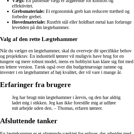
Vægt:
En passende vægt er afgørende for komfort og
effektivitet.
Grebsmateriale:
Et ergonomisk greb kan reducere træthed og
forbedre grebet.
Hovedmateriale:
Rustfrit stål eller holdbart metal kan forlænge
levetiden på din lægtehammer.
Valg af den rette Lægtehammer
Når du vælger en lægtehammer, skal du overveje dit specifikke behov
og projektkrav. En industriell tømrer vil muligvis have brug for en
tungere og mere robust model, mens en hobbyist kan klare sig fint med
en lettere version. Tænk også over din budgetmæssige ramme og
invester i en lægtehammer af høj kvalitet, der vil vare i mange år.
Erfaringer fra brugere
Jeg har brugt min lægtehammer i årevis, og den har aldrig
ladet mig i stikken. Jeg kan ikke forestille mig at udføre
mit arbejde uden den. – Thomas, erfaren tømrer.
Afsluttende tanker
En lægtehammer er et afgørende værktøj for enhver, der arbejder med