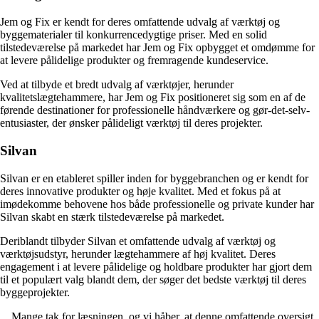
Jem og Fix er kendt for deres omfattende udvalg af værktøj og
byggematerialer til konkurrencedygtige priser. Med en solid
tilstedeværelse på markedet har Jem og Fix opbygget et omdømme for
at levere pålidelige produkter og fremragende kundeservice.
Ved at tilbyde et bredt udvalg af værktøjer, herunder
kvalitetslægtehammere, har Jem og Fix positioneret sig som en af de
førende destinationer for professionelle håndværkere og gør-det-selv-
entusiaster, der ønsker pålideligt værktøj til deres projekter.
Silvan
Silvan er en etableret spiller inden for byggebranchen og er kendt for
deres innovative produkter og høje kvalitet. Med et fokus på at
imødekomme behovene hos både professionelle og private kunder har
Silvan skabt en stærk tilstedeværelse på markedet.
Deriblandt tilbyder Silvan et omfattende udvalg af værktøj og
værktøjsudstyr, herunder lægtehammere af høj kvalitet. Deres
engagement i at levere pålidelige og holdbare produkter har gjort dem
til et populært valg blandt dem, der søger det bedste værktøj til deres
byggeprojekter.
…Mange tak for læsningen, og vi håber, at denne omfattende oversigt