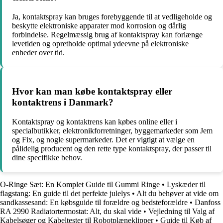
Ja, kontaktspray kan bruges forebyggende til at vedligeholde og
beskytte elektroniske apparater mod korrosion og dårlig
forbindelse. Regelmæssig brug af kontaktspray kan forlænge
levetiden og opretholde optimal ydeevne på elektroniske
enheder over tid.
Hvor kan man købe kontaktspray eller
kontaktrens i Danmark?
Kontaktspray og kontaktrens kan købes online eller i
specialbutikker, elektronikforretninger, byggemarkeder som Jem
og Fix, og nogle supermarkeder. Det er vigtigt at vælge en
pålidelig producent og den rette type kontaktspray, der passer til
dine specifikke behov.
O-Ringe Sæt: En Komplet Guide til Gummi Ringe
•
Lyskæder til
flagstang: En guide til det perfekte julelys
•
Alt du behøver at vide om
sandkassesand: En købsguide til forældre og bedsteforældre
•
Danfoss
RA 2990 Radiatortermostat: Alt, du skal vide
•
Vejledning til Valg af
Kabelsøger og Kabeltester til Robotplæneklipper
•
Guide til Køb af