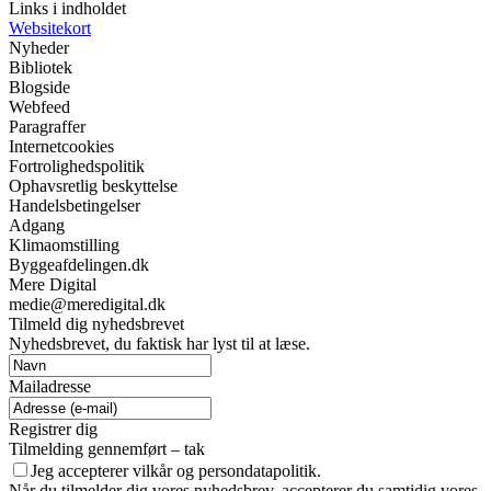
Links i indholdet
Websitekort
Nyheder
Bibliotek
Blogside
Webfeed
Paragraffer
Internetcookies
Fortrolighedspolitik
Ophavsretlig beskyttelse
Handelsbetingelser
Adgang
Klimaomstilling
Byggeafdelingen.dk
Mere Digital
medie@meredigital.dk
Tilmeld dig nyhedsbrevet
Nyhedsbrevet, du faktisk har lyst til at læse.
Mailadresse
Registrer dig
Tilmelding gennemført – tak
Jeg accepterer vilkår og persondatapolitik.
Når du tilmelder dig vores nyhedsbrev, accepterer du samtidig vores