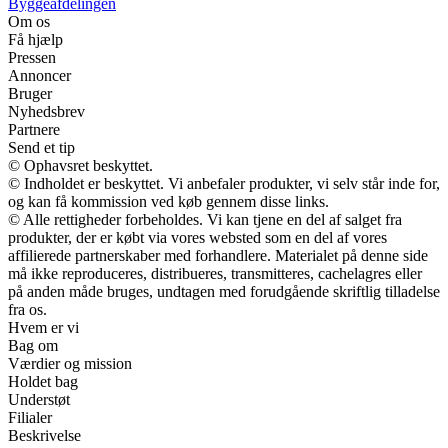
Byggeafdelingen
Om os
Få hjælp
Pressen
Annoncer
Bruger
Nyhedsbrev
Partnere
Send et tip
© Ophavsret beskyttet.
© Indholdet er beskyttet. Vi anbefaler produkter, vi selv står inde for,
og kan få kommission ved køb gennem disse links.
© Alle rettigheder forbeholdes. Vi kan tjene en del af salget fra
produkter, der er købt via vores websted som en del af vores
affilierede partnerskaber med forhandlere. Materialet på denne side
må ikke reproduceres, distribueres, transmitteres, cachelagres eller
på anden måde bruges, undtagen med forudgående skriftlig tilladelse
fra os.
Hvem er vi
Bag om
Værdier og mission
Holdet bag
Understøt
Filialer
Beskrivelse