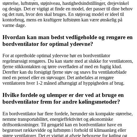
størrelse, luftstrøm, støjniveau, hastighedsindstillinger, drejevinkel
og design. Det er vigtigt at finde en model, der passer til dine behov
og det rum, hvor den skal bruges. En støjsvag model er ideel til
kontorbrug, mens en kraftigere luftstrøm kan være ønskelig på
varme dage.
Hvordan kan man bedst vedligeholde og rengøre en
bordventilator for optimal ydeevne?
For at opretholde optimal ydeevne bør en bordventilator
regelmæssigt rengøres. Du kan starte med at slukke for ventilatoren,
fjerne stikkontakten og tørre overfladen af med en fugtig klud.
Derefter kan du forsigtigt fjerne støv og snavs fra ventilatorblade
med en pensel eller en støvsuger. Det anbefales at rengøre
ventilatoren hver 1-2 måned afhængigt af hyppigheden af brug.
Hvilke fordele og ulemper er der ved at bruge en
bordventilator frem for andre kølingsmetoder?
En bordventilator har flere fordele, herunder sin kompakte størrelse,
nemme transportabilitet, energieffektivitet og økonomiske
driftsomkostninger. Til gengæld kan en bordventilator have en
begrænset rækkevidde og luftstrøm i forhold til klimaanlæg eller
større ventilatorer. Det er vigtigt at afveje behovene for køling og