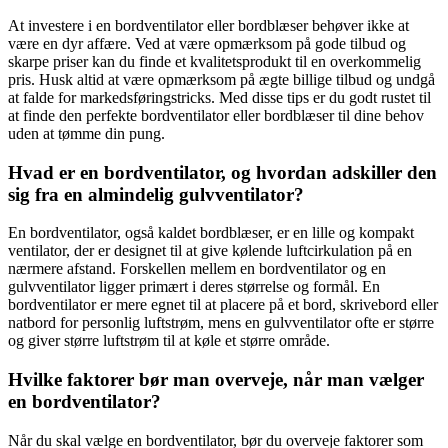
At investere i en bordventilator eller bordblæser behøver ikke at
være en dyr affære. Ved at være opmærksom på gode tilbud og
skarpe priser kan du finde et kvalitetsprodukt til en overkommelig
pris. Husk altid at være opmærksom på ægte billige tilbud og undgå
at falde for markedsføringstricks. Med disse tips er du godt rustet til
at finde den perfekte bordventilator eller bordblæser til dine behov
uden at tømme din pung.
Hvad er en bordventilator, og hvordan adskiller den
sig fra en almindelig gulvventilator?
En bordventilator, også kaldet bordblæser, er en lille og kompakt
ventilator, der er designet til at give kølende luftcirkulation på en
nærmere afstand. Forskellen mellem en bordventilator og en
gulvventilator ligger primært i deres størrelse og formål. En
bordventilator er mere egnet til at placere på et bord, skrivebord eller
natbord for personlig luftstrøm, mens en gulvventilator ofte er større
og giver større luftstrøm til at køle et større område.
Hvilke faktorer bør man overveje, når man vælger
en bordventilator?
Når du skal vælge en bordventilator, bør du overveje faktorer som