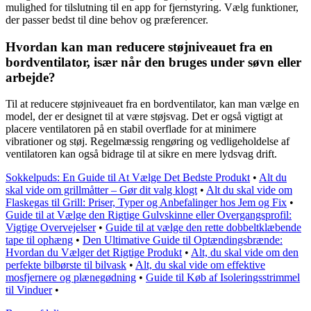
mulighed for tilslutning til en app for fjernstyring. Vælg funktioner,
der passer bedst til dine behov og præferencer.
Hvordan kan man reducere støjniveauet fra en
bordventilator, især når den bruges under søvn eller
arbejde?
Til at reducere støjniveauet fra en bordventilator, kan man vælge en
model, der er designet til at være støjsvag. Det er også vigtigt at
placere ventilatoren på en stabil overflade for at minimere
vibrationer og støj. Regelmæssig rengøring og vedligeholdelse af
ventilatoren kan også bidrage til at sikre en mere lydsvag drift.
Sokkelpuds: En Guide til At Vælge Det Bedste Produkt
•
Alt du
skal vide om grillmåtter – Gør dit valg klogt
•
Alt du skal vide om
Flaskegas til Grill: Priser, Typer og Anbefalinger hos Jem og Fix
•
Guide til at Vælge den Rigtige Gulvskinne eller Overgangsprofil:
Vigtige Overvejelser
•
Guide til at vælge den rette dobbeltklæbende
tape til ophæng
•
Den Ultimative Guide til Optændingsbrænde:
Hvordan du Vælger det Rigtige Produkt
•
Alt, du skal vide om den
perfekte bilbørste til bilvask
•
Alt, du skal vide om effektive
mosfjernere og plænegødning
•
Guide til Køb af Isoleringsstrimmel
til Vinduer
•