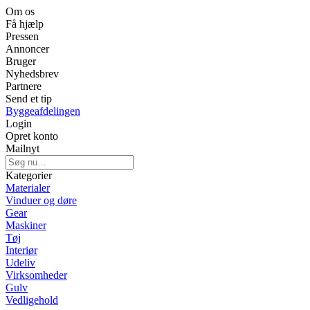
Om os
Få hjælp
Pressen
Annoncer
Bruger
Nyhedsbrev
Partnere
Send et tip
Byggeafdelingen
Login
Opret konto
Mailnyt
Kategorier
Materialer
Vinduer og døre
Gear
Maskiner
Tøj
Interiør
Udeliv
Virksomheder
Gulv
Vedligehold