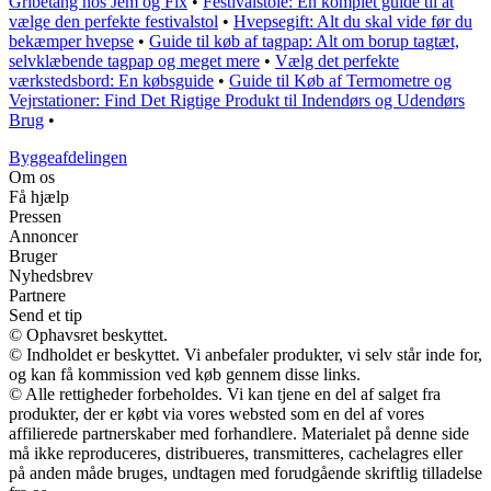
Gribetang hos Jem og Fix
•
Festivalstole: En komplet guide til at
vælge den perfekte festivalstol
•
Hvepsegift: Alt du skal vide før du
bekæmper hvepse
•
Guide til køb af tagpap: Alt om borup tagtæt,
selvklæbende tagpap og meget mere
•
Vælg det perfekte
værkstedsbord: En købsguide
•
Guide til Køb af Termometre og
Vejrstationer: Find Det Rigtige Produkt til Indendørs og Udendørs
Brug
•
Byggeafdelingen
Om os
Få hjælp
Pressen
Annoncer
Bruger
Nyhedsbrev
Partnere
Send et tip
© Ophavsret beskyttet.
© Indholdet er beskyttet. Vi anbefaler produkter, vi selv står inde for,
og kan få kommission ved køb gennem disse links.
© Alle rettigheder forbeholdes. Vi kan tjene en del af salget fra
produkter, der er købt via vores websted som en del af vores
affilierede partnerskaber med forhandlere. Materialet på denne side
må ikke reproduceres, distribueres, transmitteres, cachelagres eller
på anden måde bruges, undtagen med forudgående skriftlig tilladelse