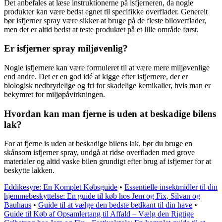
Det anbefales at læse instruktionerne på isfjerneren, da nogle
produkter kan være bedst egnet til specifikke overflader. Generelt
bør isfjerner spray være sikker at bruge på de fleste biloverflader,
men det er altid bedst at teste produktet på et lille område først.
Er isfjerner spray miljøvenlig?
Nogle isfjernere kan være formuleret til at være mere miljøvenlige
end andre. Det er en god idé at kigge efter isfjernere, der er
biologisk nedbrydelige og fri for skadelige kemikalier, hvis man er
bekymret for miljøpåvirkningen.
Hvordan kan man fjerne is uden at beskadige bilens
lak?
For at fjerne is uden at beskadige bilens lak, bør du bruge en
skånsom isfjerner spray, undgå at ridse overfladen med grove
materialer og altid vaske bilen grundigt efter brug af isfjerner for at
beskytte lakken.
Eddikesyre: En Komplet Købsguide
•
Essentielle insektmidler til din
hjemmebeskyttelse: En guide til køb hos Jem og Fix, Silvan og
Bauhaus
•
Guide til at vælge den bedste bedkant til din have
•
Guide til Køb af Opsamlertang til Affald – Vælg den Rigtige