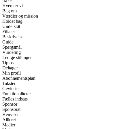
fra os.
Hvem er vi
Bag om
Værdier og mission
Holdet bag
Understøt
Filialer
Beskrivelse
Guide
Spørgsmål
Vurdering
Ledige stillinger
Tip os
Deltager
Min profil
Abonnementsplan
Takster
Gevinster
Funktionaliteter
Fælles indsats
Sponsor
Sponsorat
Henviser
Allieret
Medier