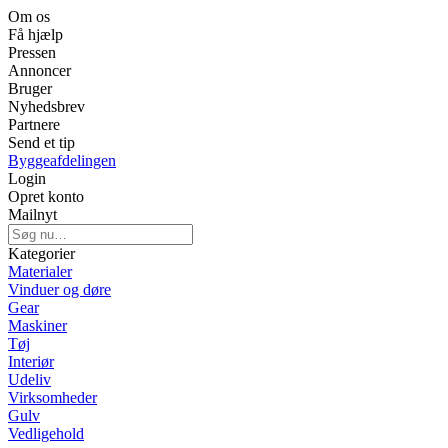
Om os
Få hjælp
Pressen
Annoncer
Bruger
Nyhedsbrev
Partnere
Send et tip
Byggeafdelingen
Login
Opret konto
Mailnyt
Kategorier
Materialer
Vinduer og døre
Gear
Maskiner
Tøj
Interiør
Udeliv
Virksomheder
Gulv
Vedligehold