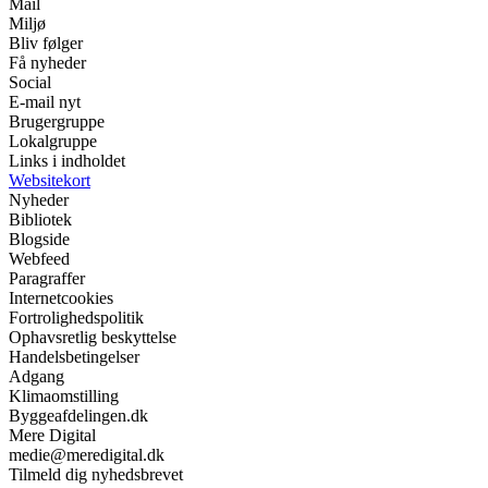
Mail
Miljø
Bliv følger
Få nyheder
Social
E-mail nyt
Brugergruppe
Lokalgruppe
Links i indholdet
Websitekort
Nyheder
Bibliotek
Blogside
Webfeed
Paragraffer
Internetcookies
Fortrolighedspolitik
Ophavsretlig beskyttelse
Handelsbetingelser
Adgang
Klimaomstilling
Byggeafdelingen.dk
Mere Digital
medie@meredigital.dk
Tilmeld dig nyhedsbrevet