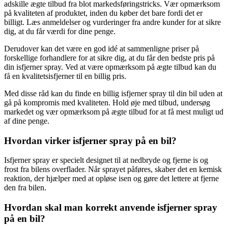
adskille ægte tilbud fra blot markedsføringstricks. Vær opmærksom
på kvaliteten af produktet, inden du køber det bare fordi det er
billigt. Læs anmeldelser og vurderinger fra andre kunder for at sikre
dig, at du får værdi for dine penge.
Derudover kan det være en god idé at sammenligne priser på
forskellige forhandlere for at sikre dig, at du får den bedste pris på
din isfjerner spray. Ved at være opmærksom på ægte tilbud kan du
få en kvalitetsisfjerner til en billig pris.
Med disse råd kan du finde en billig isfjerner spray til din bil uden at
gå på kompromis med kvaliteten. Hold øje med tilbud, undersøg
markedet og vær opmærksom på ægte tilbud for at få mest muligt ud
af dine penge.
Hvordan virker isfjerner spray på en bil?
Isfjerner spray er specielt designet til at nedbryde og fjerne is og
frost fra bilens overflader. Når sprayet påføres, skaber det en kemisk
reaktion, der hjælper med at opløse isen og gøre det lettere at fjerne
den fra bilen.
Hvordan skal man korrekt anvende isfjerner spray
på en bil?