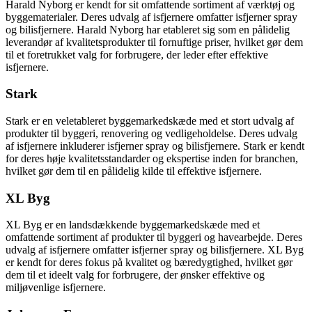
Harald Nyborg er kendt for sit omfattende sortiment af værktøj og
byggematerialer. Deres udvalg af isfjernere omfatter isfjerner spray
og bilisfjernere. Harald Nyborg har etableret sig som en pålidelig
leverandør af kvalitetsprodukter til fornuftige priser, hvilket gør dem
til et foretrukket valg for forbrugere, der leder efter effektive
isfjernere.
Stark
Stark er en veletableret byggemarkedskæde med et stort udvalg af
produkter til byggeri, renovering og vedligeholdelse. Deres udvalg
af isfjernere inkluderer isfjerner spray og bilisfjernere. Stark er kendt
for deres høje kvalitetsstandarder og ekspertise inden for branchen,
hvilket gør dem til en pålidelig kilde til effektive isfjernere.
XL Byg
XL Byg er en landsdækkende byggemarkedskæde med et
omfattende sortiment af produkter til byggeri og havearbejde. Deres
udvalg af isfjernere omfatter isfjerner spray og bilisfjernere. XL Byg
er kendt for deres fokus på kvalitet og bæredygtighed, hvilket gør
dem til et ideelt valg for forbrugere, der ønsker effektive og
miljøvenlige isfjernere.