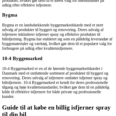
produkter, hvilket gør dem til et ideelt valg for bilentusiaster på
udkig efter effektive isfjernere.
Bygma
Bygma er en landsdækkende byggemarkedskæde med et stort
udvalg af produkter til byggeri og renovering. Deres udvalg af
isfjernere inkluderer isfjerner spray og effektive produkter til
bilisfjerning. Bygma har etableret sig som en pålidelig leverandør af
byggematerialer og værktøj, hvilket gør dem til et populært valg for
forbrugere på udkig efter kvalitetsisfjernere.
10-4 Byggemarked
10-4 Byggemarked er en af de førende byggemarkedskæder i
Danmark med et omfattende sortiment af produkter til byggeri og
renovering. Deres udvalg af isfjernere omfatter isfjerner spray og
bilisfjernere. 10-4 Byggemarked er kendt for deres professionelle
tilgang og høje kvalitetsstandarder, hvilket gør dem til en pålidelig
kilde til effektive isfjernere for både private og professionelle
kunder.
Guide til at købe en billig isfjerner spray
til din bil