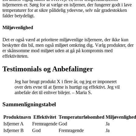
isfjerneren er. Sørg for at vælge en isfjerner, der fungerer godt i lave
temperaturer for at sikre pålidelig ydeevne, selv når gradestokken
falder betydeligt.
Miljøvenlighed
Det er også værd at prioritere miljøvenlige isfjernere, der ikke kun
beskytter din bil, men også miljøet omkring dig. Vælg produkter, der
er skånsomme mod miljøet uden at gå på kompromis med
effektiviteten.
Testimonials og Anbefalinger
Jeg har brugt produkt X i flere år, og jeg er imponeret
over dets evne til at fjerne is hurtigt og effektivt. Jeg vil
anbefale det til enhver bilejer. – Maria S.
Sammenligningstabel
Produktnavn
Effektivitet
Temperaturfølsomhed
Miljøvenlighe
Isfjerner A
Fremragende
God
Ja
Isfjerner B
God
Fremragende
Ja