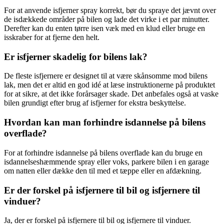
For at anvende isfjerner spray korrekt, bør du spraye det jævnt over
de isdækkede områder på bilen og lade det virke i et par minutter.
Derefter kan du enten tørre isen væk med en klud eller bruge en
isskraber for at fjerne den helt.
Er isfjerner skadelig for bilens lak?
De fleste isfjernere er designet til at være skånsomme mod bilens
lak, men det er altid en god idé at læse instruktionerne på produktet
for at sikre, at det ikke forårsager skade. Det anbefales også at vaske
bilen grundigt efter brug af isfjerner for ekstra beskyttelse.
Hvordan kan man forhindre isdannelse på bilens
overflade?
For at forhindre isdannelse på bilens overflade kan du bruge en
isdannelseshæmmende spray eller voks, parkere bilen i en garage
om natten eller dække den til med et tæppe eller en afdækning.
Er der forskel på isfjernere til bil og isfjernere til
vinduer?
Ja, der er forskel på isfjernere til bil og isfjernere til vinduer.