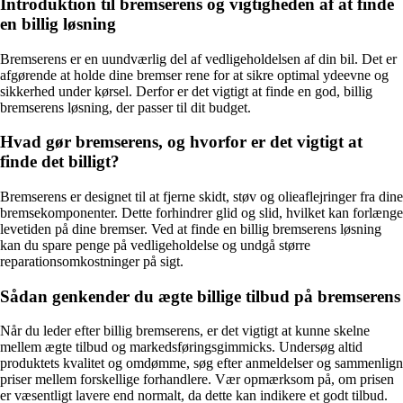
Introduktion til bremserens og vigtigheden af at finde
en billig løsning
Bremserens er en uundværlig del af vedligeholdelsen af din bil. Det er
afgørende at holde dine bremser rene for at sikre optimal ydeevne og
sikkerhed under kørsel. Derfor er det vigtigt at finde en god, billig
bremserens løsning, der passer til dit budget.
Hvad gør bremserens, og hvorfor er det vigtigt at
finde det billigt?
Bremserens er designet til at fjerne skidt, støv og olieaflejringer fra dine
bremsekomponenter. Dette forhindrer glid og slid, hvilket kan forlænge
levetiden på dine bremser. Ved at finde en billig bremserens løsning
kan du spare penge på vedligeholdelse og undgå større
reparationsomkostninger på sigt.
Sådan genkender du ægte billige tilbud på bremserens
Når du leder efter billig bremserens, er det vigtigt at kunne skelne
mellem ægte tilbud og markedsføringsgimmicks. Undersøg altid
produktets kvalitet og omdømme, søg efter anmeldelser og sammenlign
priser mellem forskellige forhandlere. Vær opmærksom på, om prisen
er væsentligt lavere end normalt, da dette kan indikere et godt tilbud.