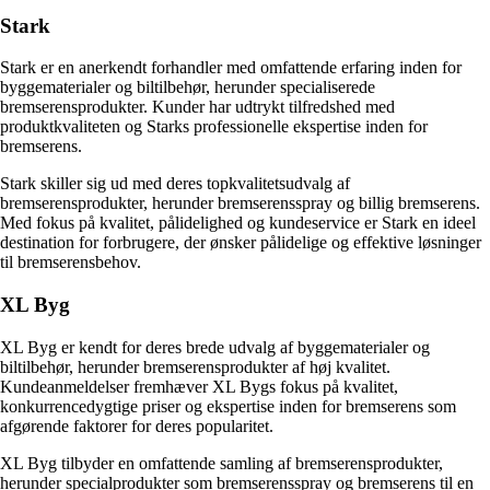
Stark
Stark er en anerkendt forhandler med omfattende erfaring inden for
byggematerialer og biltilbehør, herunder specialiserede
bremserensprodukter. Kunder har udtrykt tilfredshed med
produktkvaliteten og Starks professionelle ekspertise inden for
bremserens.
Stark skiller sig ud med deres topkvalitetsudvalg af
bremserensprodukter, herunder bremserensspray og billig bremserens.
Med fokus på kvalitet, pålidelighed og kundeservice er Stark en ideel
destination for forbrugere, der ønsker pålidelige og effektive løsninger
til bremserensbehov.
XL Byg
XL Byg er kendt for deres brede udvalg af byggematerialer og
biltilbehør, herunder bremserensprodukter af høj kvalitet.
Kundeanmeldelser fremhæver XL Bygs fokus på kvalitet,
konkurrencedygtige priser og ekspertise inden for bremserens som
afgørende faktorer for deres popularitet.
XL Byg tilbyder en omfattende samling af bremserensprodukter,
herunder specialprodukter som bremserensspray og bremserens til en