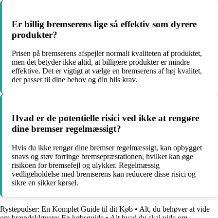
Er billig bremserens lige så effektiv som dyrere
produkter?
Prisen på bremserens afspejler normalt kvaliteten af produktet,
men det betyder ikke altid, at billigere produkter er mindre
effektive. Det er vigtigt at vælge en bremserens af høj kvalitet,
der passer til dine behov og din bils krav.
Hvad er de potentielle risici ved ikke at rengøre
dine bremser regelmæssigt?
Hvis du ikke rengør dine bremser regelmæssigt, kan opbygget
snavs og støv forringe bremsepræstationen, hvilket kan øge
risikoen for bremsefejl og ulykker. Regelmæssig
vedligeholdelse med bremserens kan reducere disse risici og
sikre en sikker kørsel.
Rystepudser: En Komplet Guide til dit Køb
•
Alt, du behøver at vide
om brændekløvere: En købsguide
•
Alt hvad du skal vide om