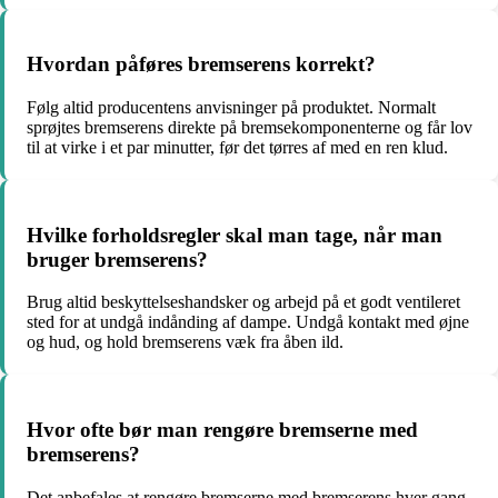
Hvordan påføres bremserens korrekt?
Følg altid producentens anvisninger på produktet. Normalt
sprøjtes bremserens direkte på bremsekomponenterne og får lov
til at virke i et par minutter, før det tørres af med en ren klud.
Hvilke forholdsregler skal man tage, når man
bruger bremserens?
Brug altid beskyttelseshandsker og arbejd på et godt ventileret
sted for at undgå indånding af dampe. Undgå kontakt med øjne
og hud, og hold bremserens væk fra åben ild.
Hvor ofte bør man rengøre bremserne med
bremserens?
Det anbefales at rengøre bremserne med bremserens hver gang