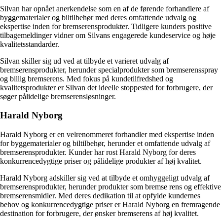
Silvan har opnået anerkendelse som en af de førende forhandlere af
byggematerialer og biltilbehør med deres omfattende udvalg og
ekspertise inden for bremserensprodukter. Tidligere kunders positive
tilbagemeldinger vidner om Silvans engagerede kundeservice og høje
kvalitetsstandarder.
Silvan skiller sig ud ved at tilbyde et varieret udvalg af
bremserensprodukter, herunder specialprodukter som bremserensspray
og billig bremserens. Med fokus på kundetilfredshed og
kvalitetsprodukter er Silvan det ideelle stoppested for forbrugere, der
søger pålidelige bremserensløsninger.
Harald Nyborg
Harald Nyborg er en velrenommeret forhandler med ekspertise inden
for byggematerialer og biltilbehør, herunder et omfattende udvalg af
bremserensprodukter. Kunder har rost Harald Nyborg for deres
konkurrencedygtige priser og pålidelige produkter af høj kvalitet.
Harald Nyborg adskiller sig ved at tilbyde et omhyggeligt udvalg af
bremserensprodukter, herunder produkter som bremse rens og effektive
bremserensmidler. Med deres dedikation til at opfylde kundernes
behov og konkurrencedygtige priser er Harald Nyborg en fremragende
destination for forbrugere, der ønsker bremserens af høj kvalitet.