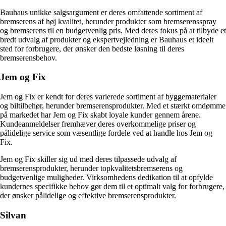
Bauhaus unikke salgsargument er deres omfattende sortiment af
bremserens af høj kvalitet, herunder produkter som bremserensspray
og bremserens til en budgetvenlig pris. Med deres fokus på at tilbyde et
bredt udvalg af produkter og ekspertvejledning er Bauhaus et ideelt
sted for forbrugere, der ønsker den bedste løsning til deres
bremserensbehov.
Jem og Fix
Jem og Fix er kendt for deres varierede sortiment af byggematerialer
og biltilbehør, herunder bremserensprodukter. Med et stærkt omdømme
på markedet har Jem og Fix skabt loyale kunder gennem årene.
Kundeanmeldelser fremhæver deres overkommelige priser og
pålidelige service som væsentlige fordele ved at handle hos Jem og
Fix.
Jem og Fix skiller sig ud med deres tilpassede udvalg af
bremserensprodukter, herunder topkvalitetsbremserens og
budgetvenlige muligheder. Virksomhedens dedikation til at opfylde
kundernes specifikke behov gør dem til et optimalt valg for forbrugere,
der ønsker pålidelige og effektive bremserensprodukter.
Silvan