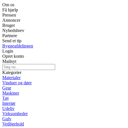
Om os
Få hjælp
Pressen
Annoncer
Bruger
Nyhedsbrev
Partnere
Send et tip
Byggeafdelingen
Login
Opret konto
Mailnyt
Kategorier
Materialer
Vinduer og døre
Gear
Maskiner
Tøj
Interiør
Udeliv
Virksomheder
Gulv
Vedligehold