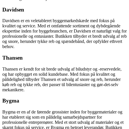
Davidsen
Davidsen er en veletableret byggemarkedskæde med fokus på
kvalitet og service. Med et omfattende sortiment og dybdegående
ekspertise inden for byggebranchen, er Davidsen et naturligt valg for
professionelle og entusiaster. Butikken tilbyder et bredt udvalg af reb
og snore, herunder tykke reb og spændebånd, der opfylder ethvert
behov.
Thansen
Thansen er kendt for sit brede udvalg af biludstyr og -reservedele,
og har opbygget en solid kundebase. Med fokus på kvalitet og
pålidelighed tilbyder Thansen et udvalg af snore og reb, herunder
køb reb og tykke reb, der passer til bilentusiaster og gør-det-selv
mekanikere.
Bygma
Bygma er en af de førende grossister inden for byggematerialer og
har etableret sig som en pålidelig samarbejdspartner for
professionelle entreprenører. Med et stort udvalg af materialer og et
skarpt fokus på service, er Bygma en betroet leverandør. Butikken