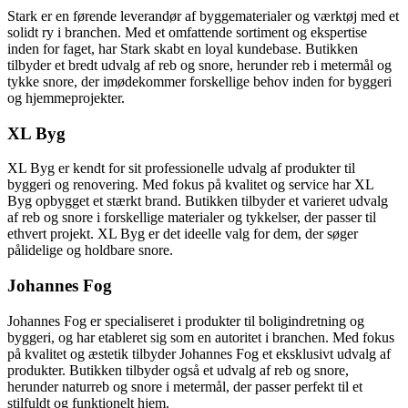
Stark er en førende leverandør af byggematerialer og værktøj med et
solidt ry i branchen. Med et omfattende sortiment og ekspertise
inden for faget, har Stark skabt en loyal kundebase. Butikken
tilbyder et bredt udvalg af reb og snore, herunder reb i metermål og
tykke snore, der imødekommer forskellige behov inden for byggeri
og hjemmeprojekter.
XL Byg
XL Byg er kendt for sit professionelle udvalg af produkter til
byggeri og renovering. Med fokus på kvalitet og service har XL
Byg opbygget et stærkt brand. Butikken tilbyder et varieret udvalg
af reb og snore i forskellige materialer og tykkelser, der passer til
ethvert projekt. XL Byg er det ideelle valg for dem, der søger
pålidelige og holdbare snore.
Johannes Fog
Johannes Fog er specialiseret i produkter til boligindretning og
byggeri, og har etableret sig som en autoritet i branchen. Med fokus
på kvalitet og æstetik tilbyder Johannes Fog et eksklusivt udvalg af
produkter. Butikken tilbyder også et udvalg af reb og snore,
herunder naturreb og snore i metermål, der passer perfekt til et
stilfuldt og funktionelt hjem.