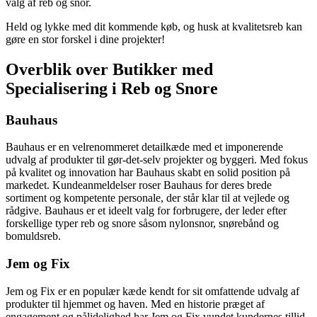
valg af reb og snor.
Held og lykke med dit kommende køb, og husk at kvalitetsreb kan
gøre en stor forskel i dine projekter!
Overblik over Butikker med
Specialisering i Reb og Snore
Bauhaus
Bauhaus er en velrenommeret detailkæde med et imponerende
udvalg af produkter til gør-det-selv projekter og byggeri. Med fokus
på kvalitet og innovation har Bauhaus skabt en solid position på
markedet. Kundeanmeldelser roser Bauhaus for deres brede
sortiment og kompetente personale, der står klar til at vejlede og
rådgive. Bauhaus er et ideelt valg for forbrugere, der leder efter
forskellige typer reb og snore såsom nylonsnor, snørebånd og
bomuldsreb.
Jem og Fix
Jem og Fix er en populær kæde kendt for sit omfattende udvalg af
produkter til hjemmet og haven. Med en historie præget af
engagement og pålidelighed har Jem og Fix vundet kundernes tillid.