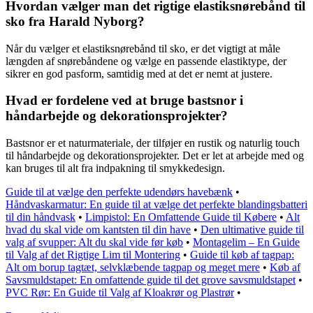
Hvordan vælger man det rigtige elastiksnørebånd til
sko fra Harald Nyborg?
Når du vælger et elastiksnørebånd til sko, er det vigtigt at måle
længden af snørebåndene og vælge en passende elastiktype, der
sikrer en god pasform, samtidig med at det er nemt at justere.
Hvad er fordelene ved at bruge bastsnor i
håndarbejde og dekorationsprojekter?
Bastsnor er et naturmateriale, der tilføjer en rustik og naturlig touch
til håndarbejde og dekorationsprojekter. Det er let at arbejde med og
kan bruges til alt fra indpakning til smykkedesign.
Guide til at vælge den perfekte udendørs havebænk
•
Håndvaskarmatur: En guide til at vælge det perfekte blandingsbatteri
til din håndvask
•
Limpistol: En Omfattende Guide til Købere
•
Alt
hvad du skal vide om kantsten til din have
•
Den ultimative guide til
valg af svupper: Alt du skal vide før køb
•
Montagelim – En Guide
til Valg af det Rigtige Lim til Montering
•
Guide til køb af tagpap:
Alt om borup tagtæt, selvklæbende tagpap og meget mere
•
Køb af
Savsmuldstapet: En omfattende guide til det grove savsmuldstapet
•
PVC Rør: En Guide til Valg af Kloakrør og Plastrør
•