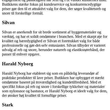
Butikkens stærke fokus på kundeservice og konkurrencedygtige
priser gør den til et attraktivt valg for dem, der søger kvalitetsreb og
snore til forskellige formål.
Silvan
Silvan er anerkendt for sit brede sortiment af byggematerialer og
værktøj, og har et solidt omdømme i branchen. Med et skarpt øje for
kvalitet og bæredygtighed er Silvan et foretrukket valg for både
professionelle og gør-det-selv entusiaster. Silvan tilbyder et varieret
udvalg af reb og snore, herunder naturreb og elastiksnørebånd, der
passer til enhver opgave.
Harald Nyborg
Harald Nyborg har etableret sig som en pålidelig leverandør af
praktiske produkter til lave priser. Butikken har opbygget et stærkt
omdømme baseret på troværdighed og kundetilfredshed. Med et
specifikt fokus på reb og snore i forskellige tykkelser og materialer
som nylonsnor og bastsnor, er Harald Nyborg et ideelt valg for dem,
der ønsker høj kvalitet til fornuftige priser.
Stark