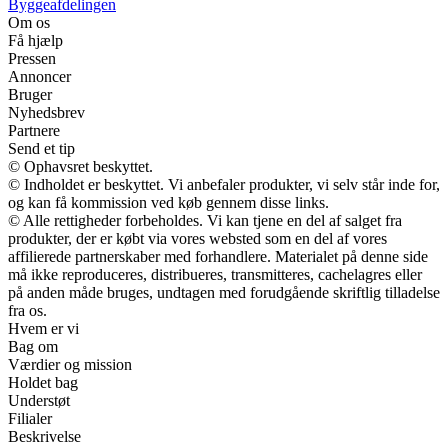
Byggeafdelingen
Om os
Få hjælp
Pressen
Annoncer
Bruger
Nyhedsbrev
Partnere
Send et tip
© Ophavsret beskyttet.
© Indholdet er beskyttet. Vi anbefaler produkter, vi selv står inde for,
og kan få kommission ved køb gennem disse links.
© Alle rettigheder forbeholdes. Vi kan tjene en del af salget fra
produkter, der er købt via vores websted som en del af vores
affilierede partnerskaber med forhandlere. Materialet på denne side
må ikke reproduceres, distribueres, transmitteres, cachelagres eller
på anden måde bruges, undtagen med forudgående skriftlig tilladelse
fra os.
Hvem er vi
Bag om
Værdier og mission
Holdet bag
Understøt
Filialer
Beskrivelse