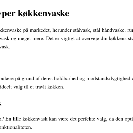
typer køkkenvaske
økkenvaske på markedet, herunder stålvask, stål håndvaske, ru
lvask og meget mere. Det er vigtigt at overveje din køkkens stø
vask.
pulære på grund af deres holdbarhed og modstandsdygtighed ove
deelt valg til et travlt køkken.
k
? En lille køkkenvask kan være det perfekte valg, da den opt
nktionaliteten.