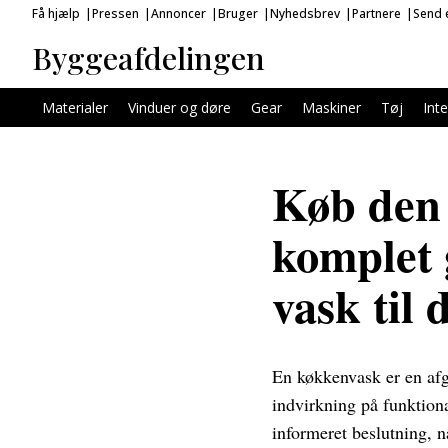
Få hjælp
Pressen
Annoncer
Bruger
Nyhedsbrev
Partnere
Send e
Byggeafdelingen
Materialer
Vinduer og døre
Gear
Maskiner
Tøj
Inte
Køb den 
komplet g
vask til 
En køkkenvask er en afg
indvirkning på funktiona
informeret beslutning, 