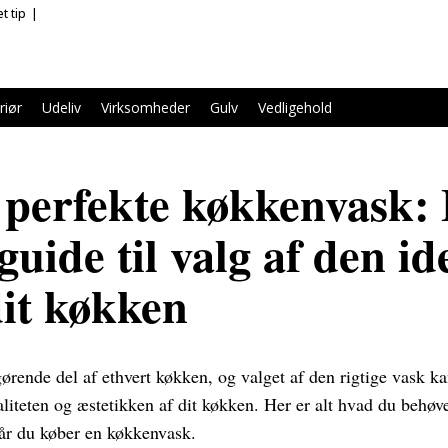
t tip
riør
Udeliv
Virksomheder
Gulv
Vedligehold
perfekte køkkenvask:
uide til valg af den id
dit køkken
ørende del af ethvert køkken, og valget af den rigtige vask ka
liteten og æstetikken af dit køkken. Her er alt hvad du behøver
når du køber en køkkenvask.