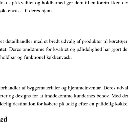
 fokus på kvalitet og holdbarhed gør dem til en foretrukken de
 køkkenvask til deres hjem.
et detailhandler med et bredt udvalg af produkter til køretøj
itet. Deres omdømme for kvalitet og pålidelighed har gjort de
n holdbar og funktionel køkkenvask.
forhandler af byggematerialer og hjemmeinventar. Deres udva
ilarter og designs for at imødekomme kundernes behov. Med der
delig destination for købere på udkig efter en pålidelig køkk
ked