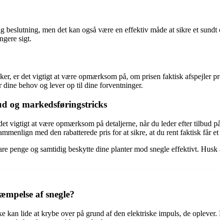
 beslutning, men det kan også være en effektiv måde at sikre et sundt og
gere sigt.
tikker, er det vigtigt at være opmærksom på, om prisen faktisk afspejler 
dine behov og lever op til dine forventninger.
ud og markedsføringstricks
r det vigtigt at være opmærksom på detaljerne, når du leder efter tilbud 
ammenlign med den rabatterede pris for at sikre, at du rent faktisk får et
are penge og samtidig beskytte dine planter mod snegle effektivt. Hus
æmpelse af snegle?
e kan lide at krybe over på grund af den elektriske impuls, de oplever.