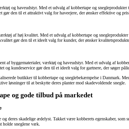
 værktøj og haveudstyr. Med et udvalg af kobbertape og snegleprodukter 
 gør den til et attraktivt valg for haveejere, der ønsker effektive og pri
øj af høj kvalitet. Med et udvalg af kobbertape og snegleprodukter har
itet gør den til et ideelt valg for kunder, der ønsker kvalitetsprodukter
nt af byggematerialer, værktøj og haveudstyr. Med et udvalg af kobbe
et og kundeservice gør den til et ideelt valg for gartnere, der søger påli
aliserede butikker til kobbertape og sneglebekæmpelse i Danmark. Med 
ektive løsninger til at beskytte deres planter mod skadevoldende snegle.
tape og gode tilbud på markedet
e
gle og deres skadelige ædelyst. Takket være kobberets egenskaber, som s
 at holde sneglene væk.