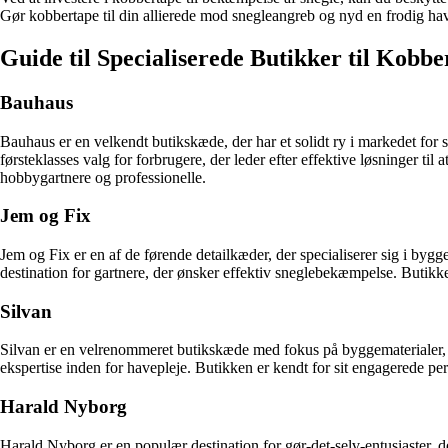
Gør kobbertape til din allierede mod snegleangreb og nyd en frodig ha
Guide til Specialiserede Butikker til Kob
Bauhaus
Bauhaus er en velkendt butikskæde, der har et solidt ry i markedet for
førsteklasses valg for forbrugere, der leder efter effektive løsninger til 
hobbygartnere og professionelle.
Jem og Fix
Jem og Fix er en af de førende detailkæder, der specialiserer sig i byg
destination for gartnere, der ønsker effektiv sneglebekæmpelse. Butikke
Silvan
Silvan er en velrenommeret butikskæde med fokus på byggematerialer, v
ekspertise inden for havepleje. Butikken er kendt for sit engagerede pe
Harald Nyborg
Harald Nyborg er en populær destination for gør-det-selv-entusiaster, 