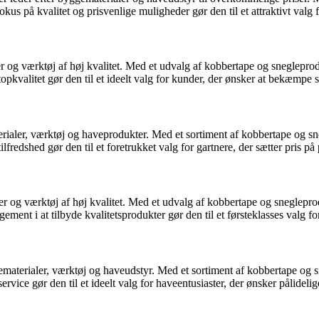
us på kvalitet og prisvenlige muligheder gør den til et attraktivt valg 
r og værktøj af høj kvalitet. Med et udvalg af kobbertape og snegleproduk
topkvalitet gør den til et ideelt valg for kunder, der ønsker at bekæmpe 
ialer, værktøj og haveprodukter. Med et sortiment af kobbertape og sne
edshed gør den til et foretrukket valg for gartnere, der sætter pris på 
og værktøj af høj kvalitet. Med et udvalg af kobbertape og snegleprod
ment i at tilbyde kvalitetsprodukter gør den til et førsteklasses valg f
terialer, værktøj og haveudstyr. Med et sortiment af kobbertape og sne
ice gør den til et ideelt valg for haveentusiaster, der ønsker pålideli