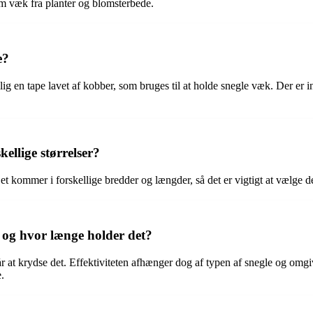
dem væk fra planter og blomsterbede.
e?
g en tape lavet af kobber, som bruges til at holde snegle væk. Der er 
ellige størrelser?
 kommer i forskellige bredder og længder, så det er vigtigt at vælge den
, og hvor længe holder det?
år at krydse det. Effektiviteten afhænger dog af typen af snegle og omg
.