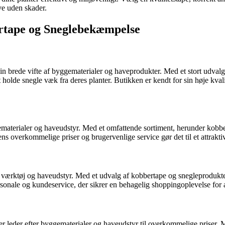
ve uden skader.
bertape og Sneglebekæmpelse
 sin brede vifte af byggematerialer og haveprodukter. Med et stort udv
at holde snegle væk fra deres planter. Butikken er kendt for sin høje kvalit
gematerialer og haveudstyr. Med et omfattende sortiment, herunder kobbe
ns overkommelige priser og brugervenlige service gør det til et attrakt
ærktøj og haveudstyr. Med et udvalg af kobbertape og snegleprodukter h
rsonale og kundeservice, der sikrer en behagelig shoppingoplevelse for a
der leder efter byggematerialer og haveudstyr til overkommelige priser.