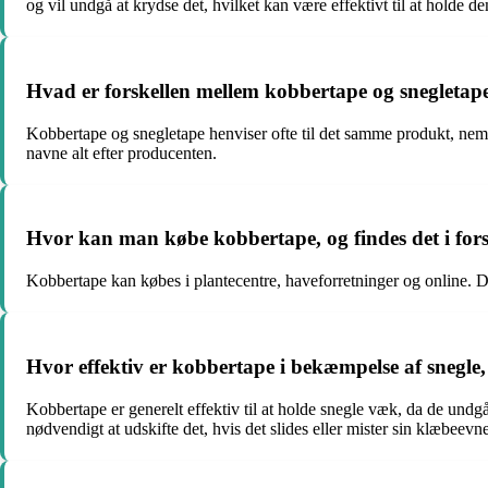
og vil undgå at krydse det, hvilket kan være effektivt til at holde 
Hvad er forskellen mellem kobbertape og snegletap
Kobbertape og snegletape henviser ofte til det samme produkt, nemli
navne alt efter producenten.
Hvor kan man købe kobbertape, og findes det i forsk
Kobbertape kan købes i plantecentre, haveforretninger og online. Det
Hvor effektiv er kobbertape i bekæmpelse af snegle
Kobbertape er generelt effektiv til at holde snegle væk, da de undg
nødvendigt at udskifte det, hvis det slides eller mister sin klæbeevne