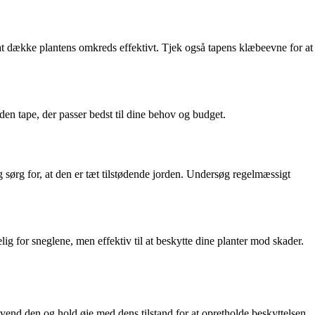
 at dække plantens omkreds effektivt. Tjek også tapens klæbeevne for at
den tape, der passer bedst til dine behov og budget.
og sørg for, at den er tæt tilstødende jorden. Undersøg regelmæssigt
g for sneglene, men effektiv til at beskytte dine planter mod skader.
nvend den og hold øje med dens tilstand for at opretholde beskyttelsen.