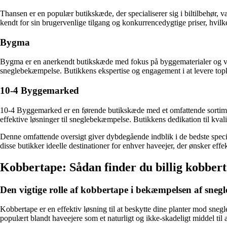
Thansen er en populær butikskæde, der specialiserer sig i biltilbehør,
kendt for sin brugervenlige tilgang og konkurrencedygtige priser, hvilket
Bygma
Bygma er en anerkendt butikskæde med fokus på byggematerialer og værkt
sneglebekæmpelse. Butikkens ekspertise og engagement i at levere topkval
10-4 Byggemarked
10-4 Byggemarked er en førende butikskæde med et omfattende sortime
effektive løsninger til sneglebekæmpelse. Butikkens dedikation til kvalit
Denne omfattende oversigt giver dybdegående indblik i de bedste speci
disse butikker ideelle destinationer for enhver haveejer, der ønsker eff
Kobbertape: Sådan finder du billig kobber
Den vigtige rolle af kobbertape i bekæmpelsen af snegl
Kobbertape er en effektiv løsning til at beskytte dine planter mod sne
populært blandt haveejere som et naturligt og ikke-skadeligt middel til