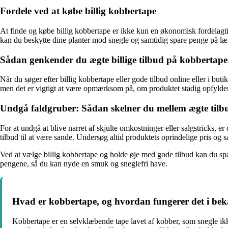
Fordele ved at købe billig kobbertape
At finde og købe billig kobbertape er ikke kun en økonomisk fordelagtig
kan du beskytte dine planter mod snegle og samtidig spare penge på læn
Sådan genkender du ægte billige tilbud på kobbertape
Når du søger efter billig kobbertape eller gode tilbud online eller i bu
men det er vigtigt at være opmærksom på, om produktet stadig opfylder 
Undgå faldgruber: Sådan skelner du mellem ægte tilb
For at undgå at blive narret af skjulte omkostninger eller salgstricks, e
tilbud til at være sande. Undersøg altid produktets oprindelige pris og s
Ved at vælge billig kobbertape og holde øje med gode tilbud kan du sp
pengene, så du kan nyde en smuk og sneglefri have.
Hvad er kobbertape, og hvordan fungerer det i bek
Kobbertape er en selvklæbende tape lavet af kobber, som snegle ikk