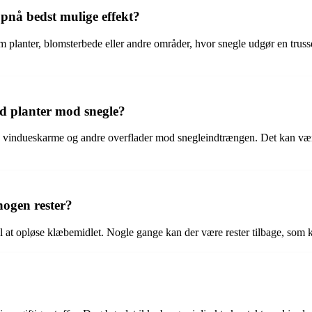
pnå bedst mulige effekt?
planter, blomsterbede eller andre områder, hvor snegle udgør en trussel
nd planter mod snegle?
re, vindueskarme og andre overflader mod snegleindtrængen. Det kan vær
nogen rester?
 at opløse klæbemidlet. Nogle gange kan der være rester tilbage, som ka