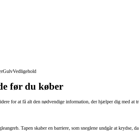
er
Gulv
Vedligehold
de før du køber
dere for at få alt den nødvendige information, der hjælper dig med at t
gleangreb. Tapen skaber en barriere, som sneglene undgår at krydse, da