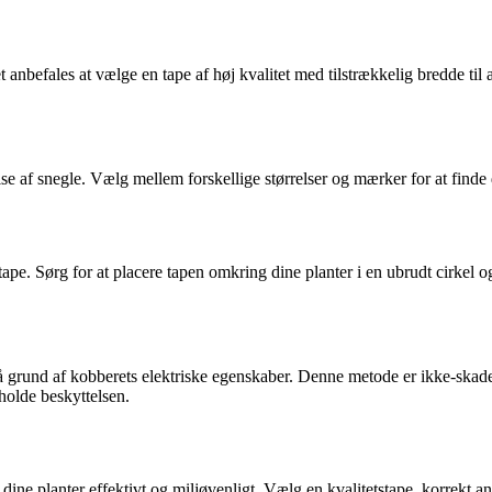
nbefales at vælge en tape af høj kvalitet med tilstrækkelig bredde til
se af snegle. Vælg mellem forskellige størrelser og mærker for at finde 
rtape. Sørg for at placere tapen omkring dine planter i en ubrudt cirkel 
 grund af kobberets elektriske egenskaber. Denne metode er ikke-skadeli
holde beskyttelsen.
dine planter effektivt og miljøvenligt. Vælg en kvalitetstape, korrekt a