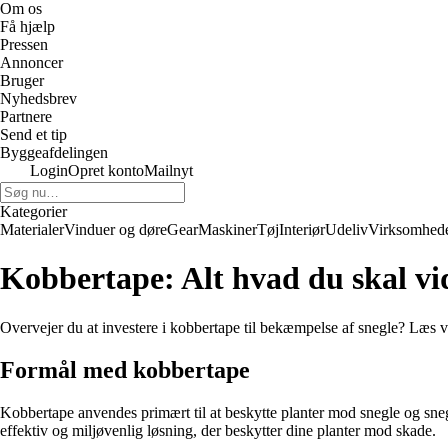
Om os
Få hjælp
Pressen
Annoncer
Bruger
Nyhedsbrev
Partnere
Send et tip
Byggeafdelingen
Login
Opret konto
Mailnyt
Kategorier
Materialer
Vinduer og døre
Gear
Maskiner
Tøj
Interiør
Udeliv
Virksomhed
Kobbertape: Alt hvad du skal vi
Overvejer du at investere i kobbertape til bekæmpelse af snegle? Læs vi
Formål med kobbertape
Kobbertape anvendes primært til at beskytte planter mod snegle og sne
effektiv og miljøvenlig løsning, der beskytter dine planter mod skade.