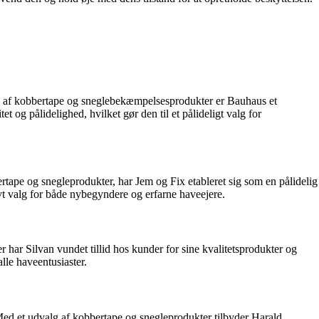
alg af kobbertape og sneglebekæmpelsesprodukter er Bauhaus et
et og pålidelighed, hvilket gør den til et pålideligt valg for
rtape og snegleprodukter, har Jem og Fix etableret sig som en pålidelig
ivt valg for både nybegyndere og erfarne haveejere.
ar Silvan vundet tillid hos kunder for sine kvalitetsprodukter og
lle haveentusiaster.
 Med et udvalg af kobbertape og snegleprodukter tilbyder Harald