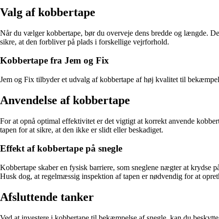
Valg af kobbertape
Når du vælger kobbertape, bør du overveje dens bredde og længde. Det a
sikre, at den forbliver på plads i forskellige vejrforhold.
Kobbertape fra Jem og Fix
Jem og Fix tilbyder et udvalg af kobbertape af høj kvalitet til bekæmpel
Anvendelse af kobbertape
For at opnå optimal effektivitet er det vigtigt at korrekt anvende kobbe
tapen for at sikre, at den ikke er slidt eller beskadiget.
Effekt af kobbertape på snegle
Kobbertape skaber en fysisk barriere, som sneglene nægter at krydse på
Husk dog, at regelmæssig inspektion af tapen er nødvendig for at opret
Afsluttende tanker
Ved at investere i kobbertape til bekæmpelse af snegle, kan du beskytte 