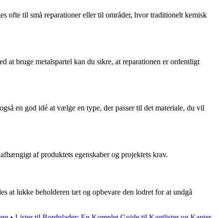
ofte til små reparationer eller til områder, hvor traditionelt kemisk
ed at bruge metalspartel kan du sikre, at reparationen er ordentligt
så en god idé at vælge en type, der passer til det materiale, du vil
, afhængigt af produktets egenskaber og projektets krav.
es at lukke beholderen tæt og opbevare den lodret for at undgå
ere
•
Lister til Bordplader: En Komplet Guide til Kantlister og Kanter