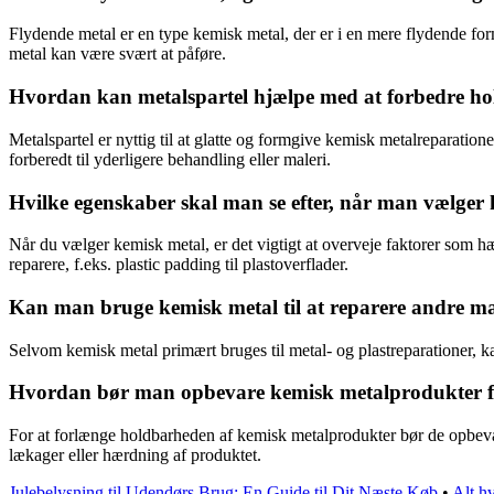
Flydende metal er en type kemisk metal, der er i en mere flydende form,
metal kan være svært at påføre.
Hvordan kan metalspartel hjælpe med at forbedre ho
Metalspartel er nyttig til at glatte og formgive kemisk metalreparatione
forberedt til yderligere behandling eller maleri.
Hvilke egenskaber skal man se efter, når man vælger k
Når du vælger kemisk metal, er det vigtigt at overveje faktorer som hæ
reparere, f.eks. plastic padding til plastoverflader.
Kan man bruge kemisk metal til at reparere andre mat
Selvom kemisk metal primært bruges til metal- og plastreparationer, ka
Hvordan bør man opbevare kemisk metalprodukter fo
For at forlænge holdbarheden af kemisk metalprodukter bør de opbevar
lækager eller hærdning af produktet.
Julebelysning til Udendørs Brug: En Guide til Dit Næste Køb
•
Alt h