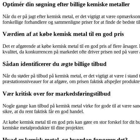
Optimér din søgning efter billige kemiske metaller
Når du er på jagt efter kemisk metal, er det vigtigt at være opmærksom
forskellige forhandlere og sammenligne priser for at finde de bedste t
Værdien af at købe kemisk metal til en god pris
Det er afgørende at købe kemisk metal til en god pris af flere årsager
kvalitet, da konkurrencen på markedet ofte driver prisen ned på varer
Sådan identificerer du ægte billige tilbud
Når du støder på tilbud på kemisk metal, er det vigtigt at være i sta
præstationsniveauer for at afgøre, om prisen faktisk afspejler produkte
Vær kritisk over for markedsføringstilbud
Nogle gange kan tilbud på kemisk metal virke for gode til at være s
sikre, at du rent faktisk får en god handel.
At købe kemisk metal til en god pris kan gøre en stor forskel for dit bud
kemiske metalprodukter til dine projekter.
Hvad er kemisk metal, og hvordan fungerer det?