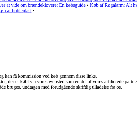
ver at vide om brændekløvere: En købsguide
•
Køb af Røgalarm: Alt hv
køb af bobleplast
•
r, og kan få kommission ved køb gennem disse links.
ukter, der er købt via vores websted som en del af vores affilierede par
åde bruges, undtagen med forudgående skriftlig tilladelse fra os.