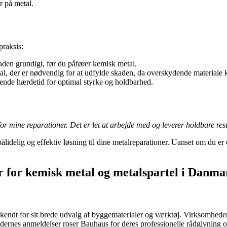
r på metal.
praksis:
aden grundigt, før du påfører kemisk metal.
 der er nødvendig for at udfylde skaden, da overskydende materiale k
ende hærdetid for optimal styrke og holdbarhed.
 mine reparationer. Det er let at arbejde med og leverer holdbare resu
lidelig og effektiv løsning til dine metalreparationer. Uanset om du er 
r for kemisk metal og metalspartel i Danma
endt for sit brede udvalg af byggematerialer og værktøj. Virksomheden h
ernes anmeldelser roser Bauhaus for deres professionelle rådgivning og