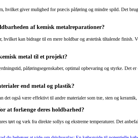
 hvilket giver mulighed for præcis påføring og mindre spild. Det bruges 
ldbarheden af kemisk metalreparationer?
r, hvilket kan bidrage til en mere holdbar og æstetisk tiltalende finish. V
emisk metal til et projekt?
rdningstid, påføringsegenskaber, optimal opbevaring og styrke. Det er og
erialer end metal og plastik?
n det også være effektivt til andre materialer som træ, sten og keramik
r at forlænge deres holdbarhed?
es tørt og væk fra direkte sollys og ekstreme temperaturer. Det anbefal
vad du behøver at vide om drivhusglas: En købsguide til potentielle køb