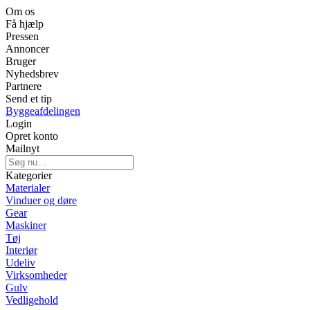
Om os
Få hjælp
Pressen
Annoncer
Bruger
Nyhedsbrev
Partnere
Send et tip
Byggeafdelingen
Login
Opret konto
Mailnyt
Kategorier
Materialer
Vinduer og døre
Gear
Maskiner
Tøj
Interiør
Udeliv
Virksomheder
Gulv
Vedligehold