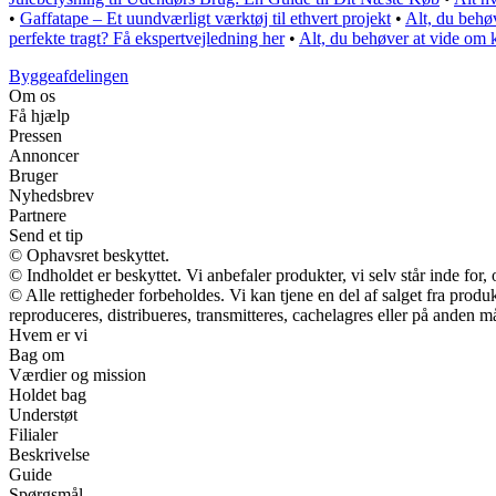
•
Gaffatape – Et uundværligt værktøj til ethvert projekt
•
Alt, du behø
perfekte tragt? Få ekspertvejledning her
•
Alt, du behøver at vide om 
Byggeafdelingen
Om os
Få hjælp
Pressen
Annoncer
Bruger
Nyhedsbrev
Partnere
Send et tip
© Ophavsret beskyttet.
© Indholdet er beskyttet. Vi anbefaler produkter, vi selv står inde fo
© Alle rettigheder forbeholdes. Vi kan tjene en del af salget fra prod
reproduceres, distribueres, transmitteres, cachelagres eller på anden m
Hvem er vi
Bag om
Værdier og mission
Holdet bag
Understøt
Filialer
Beskrivelse
Guide
Spørgsmål