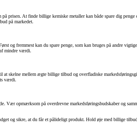
 på prisen. At finde billige kemiske metaller kan både spare dig penge og
ilbud på markedet.
. Først og fremmest kan du spare penge, som kan bruges på andre vigtige 
 af mindre værdi.
nd til at skelne mellem ægte billige tilbud og overfladiske markedsfør
ts værdi.
ande. Vær opmærksom på overdrevne markedsføringsbudskaber og sammenl
get og sikre, at du får et pålideligt produkt. Hold øje med billige tilbud