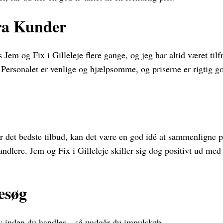
fra Kunder
 Jem og Fix i Gilleleje flere gange, og jeg har altid været ti
 Personalet er venlige og hjælpsomme, og priserne er rigtig go
får det bedste tilbud, kan det være en god idé at sammenligne p
handlere. Jem og Fix i Gilleleje skiller sig dog positivt ud me
Besøg
v inden du handler – så undgår du impulskøb.