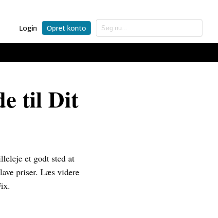
Login
Opret konto
e til Dit
leleje et godt sted at
lave priser. Læs videre
ix.