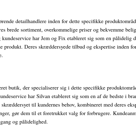
førende detailhandlere inden for dette specifikke produktområ
es brede sortiment, overkommelige priser og bekvemme beli
og kundeservice har Jem og Fix etableret sig som en pålidelig d
ke produkt. Deres skræddersyede tilbud og ekspertise inden fo
e.
et butik, der specialiserer sig i dette specifikke produktomr
kundeservice har Silvan etableret sig som en af de bedste i br
r skræddersyet til kundernes behov, kombineret med deres eks
inger, gør dem til et foretrukket valg for forbrugere. Kundea
ilgang og pålidelighed.