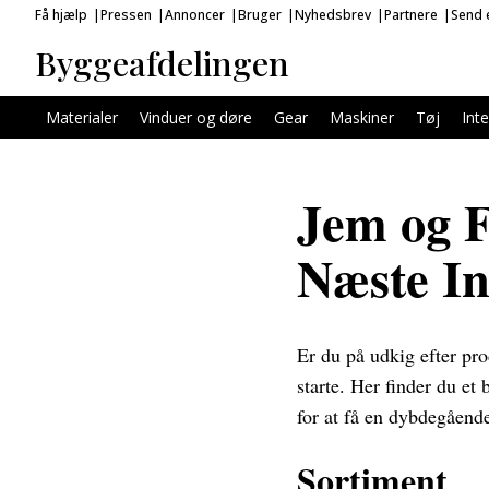
Få hjælp
Pressen
Annoncer
Bruger
Nyhedsbrev
Partnere
Send e
Byggeafdelingen
Materialer
Vinduer og døre
Gear
Maskiner
Tøj
Inte
Jem og Fi
Næste In
Er du på udkig efter prod
starte. Her finder du et
for at få en dybdegående
Sortiment