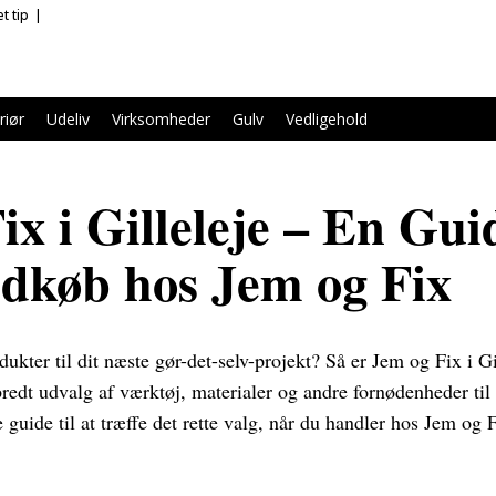
t tip
riør
Udeliv
Virksomheder
Gulv
Vedligehold
x i Gilleleje – En Guid
dkøb hos Jem og Fix
ukter til dit næste gør-det-selv-projekt? Så er Jem og Fix i Gil
 bredt udvalg af værktøj, materialer og andre fornødenheder til 
 guide til at træffe det rette valg, når du handler hos Jem og F