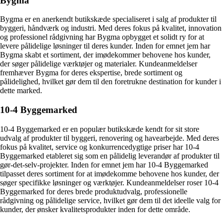
Bygma
Bygma er en anerkendt butikskæde specialiseret i salg af produkter til
byggeri, håndværk og industri. Med deres fokus på kvalitet, innovation
og professionel rådgivning har Bygma opbygget et solidt ry for at
levere pålidelige løsninger til deres kunder. Inden for emnet jem har
Bygma skabt et sortiment, der imødekommer behovene hos kunder,
der søger pålidelige værktøjer og materialer. Kundeanmeldelser
fremhæver Bygma for deres ekspertise, brede sortiment og
pålidelighed, hvilket gør dem til den foretrukne destination for kunder i
dette marked.
10-4 Byggemarked
10-4 Byggemarked er en populær butikskæde kendt for sit store
udvalg af produkter til byggeri, renovering og havearbejde. Med deres
fokus på kvalitet, service og konkurrencedygtige priser har 10-4
Byggemarked etableret sig som en pålidelig leverandør af produkter til
gør-det-selv-projekter. Inden for emnet jem har 10-4 Byggemarked
tilpasset deres sortiment for at imødekomme behovene hos kunder, der
søger specifikke løsninger og værktøjer. Kundeanmeldelser roser 10-4
Byggemarked for deres brede produktudvalg, professionelle
rådgivning og pålidelige service, hvilket gør dem til det ideelle valg for
kunder, der ønsker kvalitetsprodukter inden for dette område.