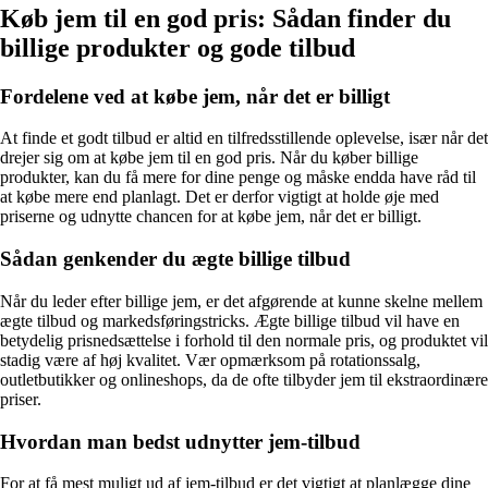
Køb jem til en god pris: Sådan finder du
billige produkter og gode tilbud
Fordelene ved at købe jem, når det er billigt
At finde et godt tilbud er altid en tilfredsstillende oplevelse, især når det
drejer sig om at købe jem til en god pris. Når du køber billige
produkter, kan du få mere for dine penge og måske endda have råd til
at købe mere end planlagt. Det er derfor vigtigt at holde øje med
priserne og udnytte chancen for at købe jem, når det er billigt.
Sådan genkender du ægte billige tilbud
Når du leder efter billige jem, er det afgørende at kunne skelne mellem
ægte tilbud og markedsføringstricks. Ægte billige tilbud vil have en
betydelig prisnedsættelse i forhold til den normale pris, og produktet vil
stadig være af høj kvalitet. Vær opmærksom på rotationssalg,
outletbutikker og onlineshops, da de ofte tilbyder jem til ekstraordinære
priser.
Hvordan man bedst udnytter jem-tilbud
For at få mest muligt ud af jem-tilbud er det vigtigt at planlægge dine