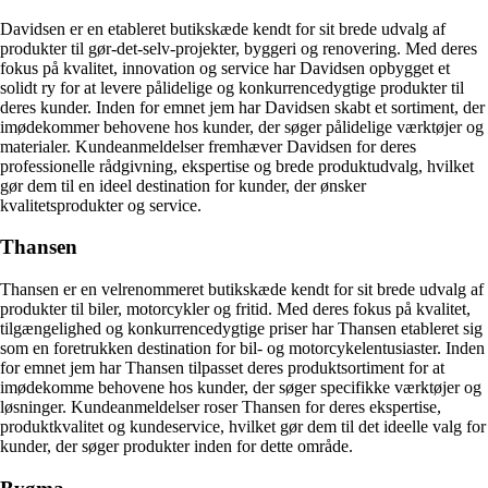
Davidsen er en etableret butikskæde kendt for sit brede udvalg af
produkter til gør-det-selv-projekter, byggeri og renovering. Med deres
fokus på kvalitet, innovation og service har Davidsen opbygget et
solidt ry for at levere pålidelige og konkurrencedygtige produkter til
deres kunder. Inden for emnet jem har Davidsen skabt et sortiment, der
imødekommer behovene hos kunder, der søger pålidelige værktøjer og
materialer. Kundeanmeldelser fremhæver Davidsen for deres
professionelle rådgivning, ekspertise og brede produktudvalg, hvilket
gør dem til en ideel destination for kunder, der ønsker
kvalitetsprodukter og service.
Thansen
Thansen er en velrenommeret butikskæde kendt for sit brede udvalg af
produkter til biler, motorcykler og fritid. Med deres fokus på kvalitet,
tilgængelighed og konkurrencedygtige priser har Thansen etableret sig
som en foretrukken destination for bil- og motorcykelentusiaster. Inden
for emnet jem har Thansen tilpasset deres produktsortiment for at
imødekomme behovene hos kunder, der søger specifikke værktøjer og
løsninger. Kundeanmeldelser roser Thansen for deres ekspertise,
produktkvalitet og kundeservice, hvilket gør dem til det ideelle valg for
kunder, der søger produkter inden for dette område.