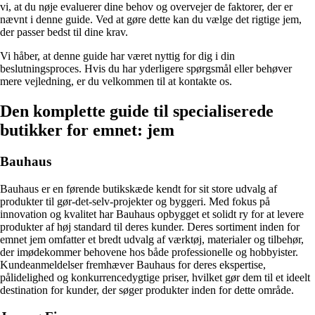
vi, at du nøje evaluerer dine behov og overvejer de faktorer, der er
nævnt i denne guide. Ved at gøre dette kan du vælge det rigtige jem,
der passer bedst til dine krav.
Vi håber, at denne guide har været nyttig for dig i din
beslutningsproces. Hvis du har yderligere spørgsmål eller behøver
mere vejledning, er du velkommen til at kontakte os.
Den komplette guide til specialiserede
butikker for emnet: jem
Bauhaus
Bauhaus er en førende butikskæde kendt for sit store udvalg af
produkter til gør-det-selv-projekter og byggeri. Med fokus på
innovation og kvalitet har Bauhaus opbygget et solidt ry for at levere
produkter af høj standard til deres kunder. Deres sortiment inden for
emnet jem omfatter et bredt udvalg af værktøj, materialer og tilbehør,
der imødekommer behovene hos både professionelle og hobbyister.
Kundeanmeldelser fremhæver Bauhaus for deres ekspertise,
pålidelighed og konkurrencedygtige priser, hvilket gør dem til et ideelt
destination for kunder, der søger produkter inden for dette område.