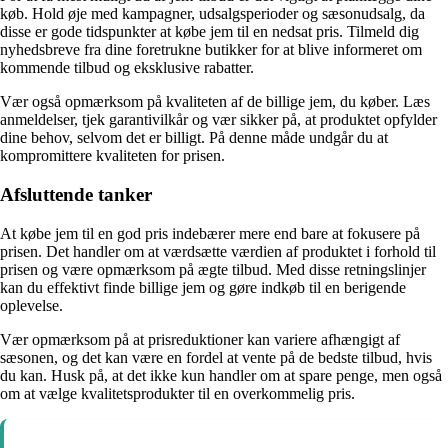
køb. Hold øje med kampagner, udsalgsperioder og sæsonudsalg, da
disse er gode tidspunkter at købe jem til en nedsat pris. Tilmeld dig
nyhedsbreve fra dine foretrukne butikker for at blive informeret om
kommende tilbud og eksklusive rabatter.
Vær også opmærksom på kvaliteten af de billige jem, du køber. Læs
anmeldelser, tjek garantivilkår og vær sikker på, at produktet opfylder
dine behov, selvom det er billigt. På denne måde undgår du at
kompromittere kvaliteten for prisen.
Afsluttende tanker
At købe jem til en god pris indebærer mere end bare at fokusere på
prisen. Det handler om at værdsætte værdien af produktet i forhold til
prisen og være opmærksom på ægte tilbud. Med disse retningslinjer
kan du effektivt finde billige jem og gøre indkøb til en berigende
oplevelse.
Vær opmærksom på at prisreduktioner kan variere afhængigt af
sæsonen, og det kan være en fordel at vente på de bedste tilbud, hvis
du kan. Husk på, at det ikke kun handler om at spare penge, men også
om at vælge kvalitetsprodukter til en overkommelig pris.