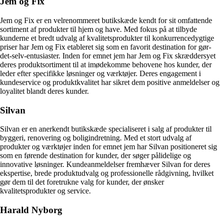
Jem og Fix
Jem og Fix er en velrenommeret butikskæde kendt for sit omfattende
sortiment af produkter til hjem og have. Med fokus på at tilbyde
kunderne et bredt udvalg af kvalitetsprodukter til konkurrencedygtige
priser har Jem og Fix etableret sig som en favorit destination for gør-
det-selv-entusiaster. Inden for emnet jem har Jem og Fix skræddersyet
deres produktsortiment til at imødekomme behovene hos kunder, der
leder efter specifikke løsninger og værktøjer. Deres engagement i
kundeservice og produktkvalitet har sikret dem positive anmeldelser og
loyalitet blandt deres kunder.
Silvan
Silvan er en anerkendt butikskæde specialiseret i salg af produkter til
byggeri, renovering og boligindretning. Med et stort udvalg af
produkter og værktøjer inden for emnet jem har Silvan positioneret sig
som en førende destination for kunder, der søger pålidelige og
innovative løsninger. Kundeanmeldelser fremhæver Silvan for deres
ekspertise, brede produktudvalg og professionelle rådgivning, hvilket
gør dem til det foretrukne valg for kunder, der ønsker
kvalitetsprodukter og service.
Harald Nyborg