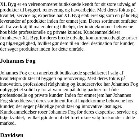
XL Byg er en velrenommeret butikskæde kendt for sit store udvalg af
produkter til byggeri, renovering og havearbejde. Med deres fokus på
kvalitet, service og expertise har XL Byg etableret sig som en pålidelig
leverandør af produkter inden for emnet jem. Deres sortiment omfatter
alt fra værktøj til materialer og tilbehør, der imødekommer behovene
hos både professionelle og private kunder. Kundeanmeldelser
fremhæver XL Byg for deres brede udvalg, konkurrencedygtige priser
og tilgængelighed, hvilket gør dem til en ideel destination for kunder,
der søger produkter inden for dette område.
Johannes Fog
Johannes Fog er en anerkendt butikskæde specialiseret i salg af
kvalitetsprodukter til byggeri og renovering. Med deres fokus på
innovation, professionel rådgivning og kundeservice har Johannes Fog
opbygget et solidt ry for at være en pålidelig partner for både
professionelle og private kunder. Inden for emnet jem har Johannes
Fog skræddersyet deres sortiment for at imødekomme behovene hos
kunder, der søger pålidelige produkter og innovative løsninger.
Kundeanmeldelser roser Johannes Fog for deres ekspertise, service og
høje kvalitet, hvilket gør dem til det foretrukne valg for kunder i dette
marked.
Davidsen