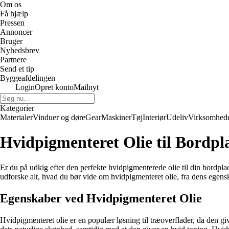
Om os
Få hjælp
Pressen
Annoncer
Bruger
Nyhedsbrev
Partnere
Send et tip
Byggeafdelingen
Login
Opret konto
Mailnyt
Kategorier
Materialer
Vinduer og døre
Gear
Maskiner
Tøj
Interiør
Udeliv
Virksomhed
Hvidpigmenteret Olie til Bordpla
Er du på udkig efter den perfekte hvidpigmenterede olie til din bordpla
udforske alt, hvad du bør vide om hvidpigmenteret olie, fra dens egens
Egenskaber ved Hvidpigmenteret Olie
Hvidpigmenteret olie er en populær løsning til træoverflader, da den g