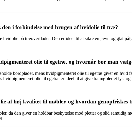
en i forbindelse med brugen af hvidolie til træ?
 hvidolie på træoverflader. Den er ideel til at sikre en jævn og glat påfø
vidpigmenteret olie til egetræ, og hvornår bør man væl
igeholde bordplader, mens hvidpigmenteret olie til egetræ giver en hvid f
 hvidpigmenteret olie til egetræ er ideel til at give træmøbler et lyst 
lie af høj kvalitet til møbler, og hvordan genopfriskes 
møbler, da den giver en holdbar beskyttelse mod pletter og slid samtidig 
t.