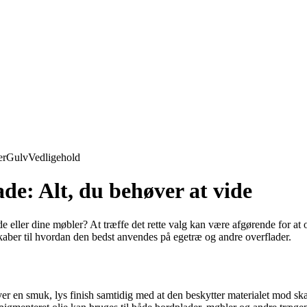
er
Gulv
Vedligehold
de: Alt, du behøver at vide
de eller dine møbler? At træffe det rette valg kan være afgørende for at
kaber til hvordan den bedst anvendes på egetræ og andre overflader.
iver en smuk, lys finish samtidig med at den beskytter materialet mod s