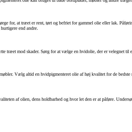
pigmenteret olie kan bruges til både bordplader, møbler og andre træge
sørge for, at træet er rent, tørt og befriet for gammel olie eller lak. P
 hurtigere end andre.
te træet mod skader. Sørg for at vælge en hvidolie, der er velegnet til e
æmøbler. Vælg altid en hvidpigmenteret olie af høj kvalitet for de bedste
 kvaliteten af olien, dens holdbarhed og hvor let den er at påføre. Unde