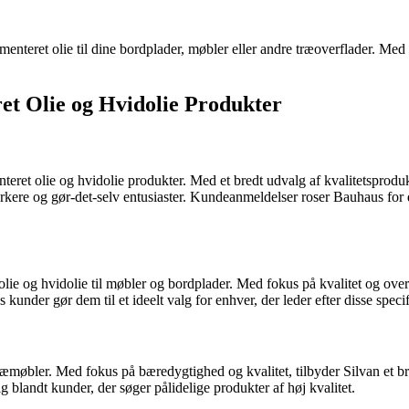
gmenteret olie til dine bordplader, møbler eller andre træoverflader. Me
et Olie og Hvidolie Produkter
eret olie og hvidolie produkter. Med et bredt udvalg af kvalitetsproduk
ærkere og gør-det-selv entusiaster. Kundeanmeldelser roser Bauhaus for 
olie og hvidolie til møbler og bordplader. Med fokus på kvalitet og ov
 kunder gør dem til et ideelt valg for enhver, der leder efter disse speci
ræmøbler. Med fokus på bæredygtighed og kvalitet, tilbyder Silvan et bre
g blandt kunder, der søger pålidelige produkter af høj kvalitet.