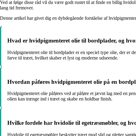
Ved at følge disse råd vil du være godt rustet til at finde en billig hv
lang tid fremover.
Denne artikel har givet dig en dybdegående forståelse af hvidpigmenter
Hvad er hvidpigmenteret olie til bordplader, og hvor
Hvidpigmenteret olie til bordplader er en speciel type olie, der er de
farve til træet, hvilket skaber et lyst og moderne udseende.
Hvordan påføres hvidpigmenteret olie på en bordplad
Hvidpigmenteret olie påføres ved at påføre et jævnt lag med en pensel
olien kan trænge ind i træet og skabe en holdbar finish.
Hvilke fordele har hvidolie til egetræsmøbler, og h
Hvidolie til egetræsmøbler beskytter træet mod slid og pletter sam