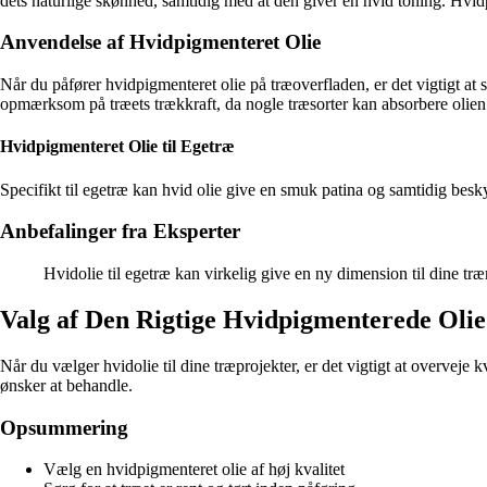
dets naturlige skønhed, samtidig med at den giver en hvid toning. Hvid
Anvendelse af Hvidpigmenteret Olie
Når du påfører hvidpigmenteret olie på træoverfladen, er det vigtigt at 
opmærksom på træets trækkraft, da nogle træsorter kan absorbere olien
Hvidpigmenteret Olie til Egetræ
Specifikt til egetræ kan hvid olie give en smuk patina og samtidig beskyt
Anbefalinger fra Eksperter
Hvidolie til egetræ kan virkelig give en ny dimension til dine tr
Valg af Den Rigtige Hvidpigmenterede Olie
Når du vælger hvidolie til dine træprojekter, er det vigtigt at overveje
ønsker at behandle.
Opsummering
Vælg en hvidpigmenteret olie af høj kvalitet