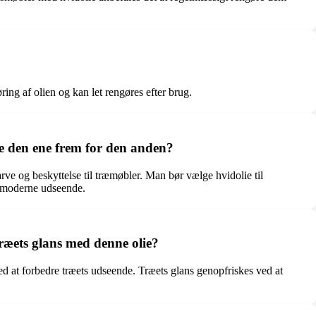
ring af olien og kan let rengøres efter brug.
ge den ene frem for den anden?
arve og beskyttelse til træmøbler. Man bør vælge hvidolie til
og moderne udseende.
træets glans med denne olie?
med at forbedre træets udseende. Træets glans genopfriskes ved at