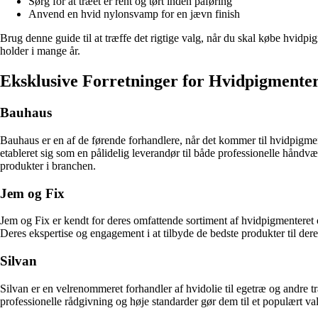
Sørg for at træet er rent og tørt inden påføring
Anvend en hvid nylonsvamp for en jævn finish
Brug denne guide til at træffe det rigtige valg, når du skal købe hvidpi
holder i mange år.
Eksklusive Forretninger for Hvidpigmenter
Bauhaus
Bauhaus er en af de førende forhandlere, når det kommer til hvidpigment
etableret sig som en pålidelig leverandør til både professionelle håndv
produkter i branchen.
Jem og Fix
Jem og Fix er kendt for deres omfattende sortiment af hvidpigmenteret 
Deres ekspertise og engagement i at tilbyde de bedste produkter til deres
Silvan
Silvan er en velrenommeret forhandler af hvidolie til egetræ og andre t
professionelle rådgivning og høje standarder gør dem til et populært val