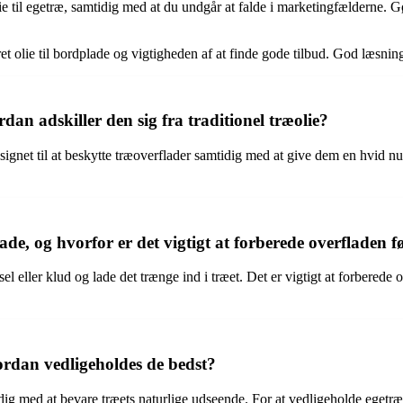
idolie til egetræ, samtidig med at du undgår at falde i marketingfældern
et olie til bordplade og vigtigheden af at finde gode tilbud. God læsni
dan adskiller den sig fra traditionel træolie?
signet til at beskytte træoverflader samtidig med at give dem en hvid nuan
e, og hvorfor er det vigtigt at forberede overfladen f
 eller klud og lade det trænge ind i træet. Det er vigtigt at forberede o
vordan vedligeholdes de bedst?
tidig med at bevare træets naturlige udseende. For at vedligeholde eget