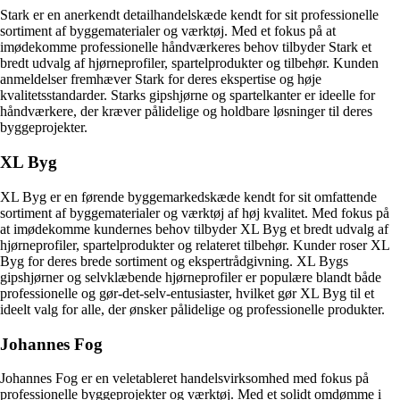
Stark er en anerkendt detailhandelskæde kendt for sit professionelle
sortiment af byggematerialer og værktøj. Med et fokus på at
imødekomme professionelle håndværkeres behov tilbyder Stark et
bredt udvalg af hjørneprofiler, spartelprodukter og tilbehør. Kunden
anmeldelser fremhæver Stark for deres ekspertise og høje
kvalitetsstandarder. Starks gipshjørne og spartelkanter er ideelle for
håndværkere, der kræver pålidelige og holdbare løsninger til deres
byggeprojekter.
XL Byg
XL Byg er en førende byggemarkedskæde kendt for sit omfattende
sortiment af byggematerialer og værktøj af høj kvalitet. Med fokus på
at imødekomme kundernes behov tilbyder XL Byg et bredt udvalg af
hjørneprofiler, spartelprodukter og relateret tilbehør. Kunder roser XL
Byg for deres brede sortiment og ekspertrådgivning. XL Bygs
gipshjørner og selvklæbende hjørneprofiler er populære blandt både
professionelle og gør-det-selv-entusiaster, hvilket gør XL Byg til et
ideelt valg for alle, der ønsker pålidelige og professionelle produkter.
Johannes Fog
Johannes Fog er en veletableret handelsvirksomhed med fokus på
professionelle byggeprojekter og værktøj. Med et solidt omdømme i