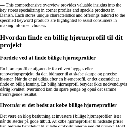
— This comprehensive overview provides valuable insights into the
key stores specializing in corner profiles and spackle products in
Danish. Each stores unique characteristics and offerings tailored to the
specified keyword products are highlighted to assist consumers in
making informed choices.
Hvordan finde en billig hjørneprofil til dit
projekt
Fordele ved at finde billige hjørneprofiler
En hjørneprofil er afgørende for ethvert bygge- eller
renoveringsprojekt, da den bidrager til at skabe skarpe og præcise
hjørner. Når du er på udkig efter en hjørneprofil, er det essentielt at
finde en billig løsning. En billig hjørneprofil betyder ikke nødvendigvis
dårlig kvalitet, tværtimod kan du spare penge og opnå det samme
fremragende resultat.
Hvornår er det bedst at købe billige hjørneprofiler
Det være en klog beslutning at investere i billige hjørneprofiler, især
når du støder på gode tilbud. At købe hjørneprofiler til nedsatte priser
kan bidrage betydeligt til at lette omkostningerne ved dit projekt. Hold