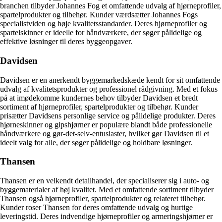
branchen tilbyder Johannes Fog et omfattende udvalg af hjørneprofiler,
spartelprodukter og tilbehør. Kunder værdsætter Johannes Fogs
specialistviden og høje kvalitetsstandarder. Deres hjørneprofiler og
spartelskinner er ideelle for håndværkere, der søger pålidelige og
effektive løsninger til deres byggeopgaver.
Davidsen
Davidsen er en anerkendt byggemarkedskæde kendt for sit omfattende
udvalg af kvalitetsprodukter og professionel rådgivning. Med et fokus
på at imødekomme kundernes behov tilbyder Davidsen et bredt
sortiment af hjørneprofiler, spartelprodukter og tilbehør. Kunder
prisætter Davidsens personlige service og pålidelige produkter. Deres
hjørneskinner og gipshjørner er populære blandt både professionelle
håndværkere og gør-det-selv-entusiaster, hvilket gør Davidsen til et
ideelt valg for alle, der søger pålidelige og holdbare løsninger.
Thansen
Thansen er en velkendt detailhandel, der specialiserer sig i auto- og
byggematerialer af høj kvalitet. Med et omfattende sortiment tilbyder
Thansen også hjørneprofiler, spartelprodukter og relateret tilbehør.
Kunder roser Thansen for deres omfattende udvalg og hurtige
leveringstid. Deres indvendige hjørneprofiler og armeringshjørner er