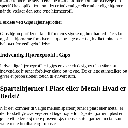
hjørneskinner, og selvklæbende hjørneprofiler. Du bør overveje din
specifikke applikation, om det er indvendige eller udvendige hjørner,
når du vælger den rette type hjørneprofil.
Fordele ved Gips Hjørneprofiler
Gips hjørneprofiler er kendt for deres styrke og holdbarhed. De sikrer
også, at hjørnerne forbliver skarpe og lige over tid, hvilket mindsker
behovet for vedligeholdelse.
Indvendig Hjørneprofil i Gips
Indvendige hjørneprofiler i gips er specielt designet til at sikre, at
indvendige hjørner forbliver glatte og jævne. De er lette at installere og
giver et professionelt touch til ethvert rum.
Spartelhjørner i Plast eller Metal: Hvad er
Bedst?
Når det kommer til valget mellem spartelhjørner i plast eller metal, er
der forskellige overvejelser at tage højde for. Spartelhjørner i plast er
generelt lettere og mere prisvenlige, mens spartelhjørner i metal kan
være mere holdbare og robuste.