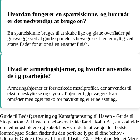
Hvordan fungerer en spartelskinne, og hvornår
er det nødvendigt at bruge en?
En spartelskinne bruges til at skabe lige og glatte overflader på
gipsvægge ved at guide spartelens bevægelse. Den er nyttig ved
større flader for at opnå en ensartet finish.
Hvad er armeringshjørner, og hvorfor anvendes
de i gipsarbejde?
Armeringshjørner er forstærkede metalprofiler, der anvendes til
ekstra beskyttelse og styrke af hjørner i gipsvægge, især i
områder med øget risiko for påvirkning eller belastning.
Guide til Bedafgrænsning og Kantafgrænsning til Haven
•
Guide til
Stolpebeton: Alt hvad du behøver at vide før dit køb
•
Alt, du skal vide
om ledningsholdere og kabelclips
•
Guide til at vælge den bedste
lommelygte: Sådan finder du den perfekte lygte til dine behov
•
Ultimativ Guide til Valg af Lim til Plastik, Glas, Metal og Meget Mere