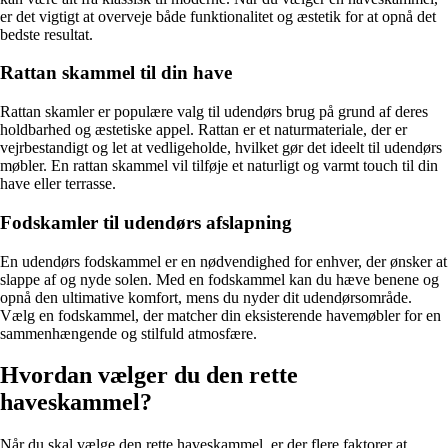
er det vigtigt at overveje både funktionalitet og æstetik for at opnå det
bedste resultat.
Rattan skammel til din have
Rattan skamler er populære valg til udendørs brug på grund af deres
holdbarhed og æstetiske appel. Rattan er et naturmateriale, der er
vejrbestandigt og let at vedligeholde, hvilket gør det ideelt til udendørs
møbler. En rattan skammel vil tilføje et naturligt og varmt touch til din
have eller terrasse.
Fodskamler til udendørs afslapning
En udendørs fodskammel er en nødvendighed for enhver, der ønsker at
slappe af og nyde solen. Med en fodskammel kan du hæve benene og
opnå den ultimative komfort, mens du nyder dit udendørsområde.
Vælg en fodskammel, der matcher din eksisterende havemøbler for en
sammenhængende og stilfuld atmosfære.
Hvordan vælger du den rette
haveskammel?
Når du skal vælge den rette haveskammel, er der flere faktorer at