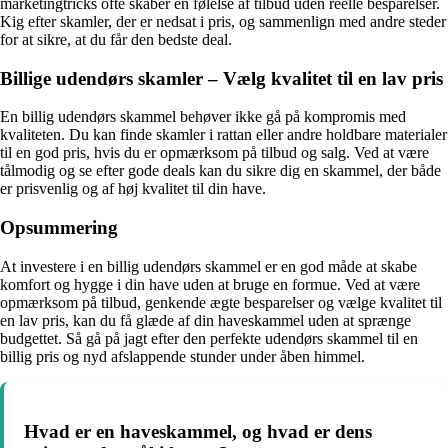
marketingtricks ofte skaber en følelse af tilbud uden reelle besparelser.
Kig efter skamler, der er nedsat i pris, og sammenlign med andre steder
for at sikre, at du får den bedste deal.
Billige udendørs skamler – Vælg kvalitet til en lav pris
En billig udendørs skammel behøver ikke gå på kompromis med
kvaliteten. Du kan finde skamler i rattan eller andre holdbare materialer
til en god pris, hvis du er opmærksom på tilbud og salg. Ved at være
tålmodig og se efter gode deals kan du sikre dig en skammel, der både
er prisvenlig og af høj kvalitet til din have.
Opsummering
At investere i en billig udendørs skammel er en god måde at skabe
komfort og hygge i din have uden at bruge en formue. Ved at være
opmærksom på tilbud, genkende ægte besparelser og vælge kvalitet til
en lav pris, kan du få glæde af din haveskammel uden at sprænge
budgettet. Så gå på jagt efter den perfekte udendørs skammel til en
billig pris og nyd afslappende stunder under åben himmel.
Hvad er en haveskammel, og hvad er dens