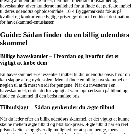
udvalg af udendørs skamler, herunder udendørs fodskamler og
haveskamler, giver kunderne mulighed for at finde det perfekte møbel
til deres udendørs opholdsområde. 10-4 Byggemarkeds fokus på
kvalitet og konkurrencedygtige priser gør dem til en ideel destination
for haveskammel-entusiaster.
Guide: Sådan finder du en billig udendørs
skammel
Billige haveskamler – Hvordan og hvorfor det er
vigtigt at købe dem
En haveskammel er et essentielt møbel til din udendørs oase, hvor du
kan slappe af og nyde solen. Men at finde en billig haveskammel er
nøglen til at få mest værdi for pengene. Når du investerer i en
haveskammel, er det derfor vigtigt at være opmærksom på tilbud og
finde en skammel til den bedst mulige pris.
Tilbudsjagt – Sådan genkender du ægte tilbud
Når du leder efter en billig udendørs skammel, er det vigtigt at kunne
skelne mellem ægte tilbud og blot lockpriser. Ægte tilbud har en reel
prisnedsættelse og giver dig mulighed for at spare penge, mens