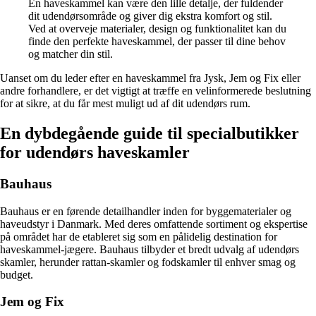
En haveskammel kan være den lille detalje, der fuldender
dit udendørsområde og giver dig ekstra komfort og stil.
Ved at overveje materialer, design og funktionalitet kan du
finde den perfekte haveskammel, der passer til dine behov
og matcher din stil.
Uanset om du leder efter en haveskammel fra Jysk, Jem og Fix eller
andre forhandlere, er det vigtigt at træffe en velinformerede beslutning
for at sikre, at du får mest muligt ud af dit udendørs rum.
En dybdegående guide til specialbutikker
for udendørs haveskamler
Bauhaus
Bauhaus er en førende detailhandler inden for byggematerialer og
haveudstyr i Danmark. Med deres omfattende sortiment og ekspertise
på området har de etableret sig som en pålidelig destination for
haveskammel-jægere. Bauhaus tilbyder et bredt udvalg af udendørs
skamler, herunder rattan-skamler og fodskamler til enhver smag og
budget.
Jem og Fix