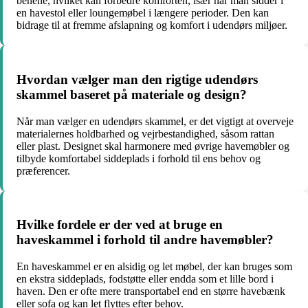
benene, hvilket kan forbedre komforten, især når man sidder i
en havestol eller loungemøbel i længere perioder. Den kan
bidrage til at fremme afslapning og komfort i udendørs miljøer.
Hvordan vælger man den rigtige udendørs
skammel baseret på materiale og design?
Når man vælger en udendørs skammel, er det vigtigt at overveje
materialernes holdbarhed og vejrbestandighed, såsom rattan
eller plast. Designet skal harmonere med øvrige havemøbler og
tilbyde komfortabel siddeplads i forhold til ens behov og
præferencer.
Hvilke fordele er der ved at bruge en
haveskammel i forhold til andre havemøbler?
En haveskammel er en alsidig og let møbel, der kan bruges som
en ekstra siddeplads, fodstøtte eller endda som et lille bord i
haven. Den er ofte mere transportabel end en større havebænk
eller sofa og kan let flyttes efter behov.