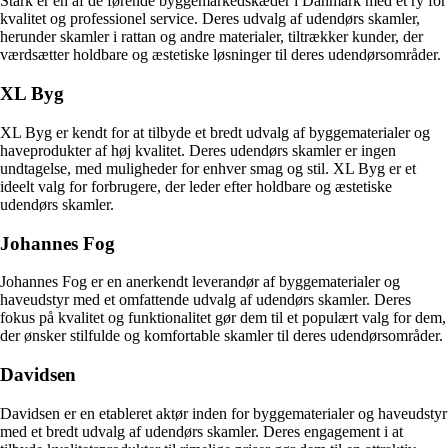
Stark er en af de førende byggemarkedskæder i Danmark med et ry for
kvalitet og professionel service. Deres udvalg af udendørs skamler,
herunder skamler i rattan og andre materialer, tiltrækker kunder, der
værdsætter holdbare og æstetiske løsninger til deres udendørsområder.
XL Byg
XL Byg er kendt for at tilbyde et bredt udvalg af byggematerialer og
haveprodukter af høj kvalitet. Deres udendørs skamler er ingen
undtagelse, med muligheder for enhver smag og stil. XL Byg er et
ideelt valg for forbrugere, der leder efter holdbare og æstetiske
udendørs skamler.
Johannes Fog
Johannes Fog er en anerkendt leverandør af byggematerialer og
haveudstyr med et omfattende udvalg af udendørs skamler. Deres
fokus på kvalitet og funktionalitet gør dem til et populært valg for dem,
der ønsker stilfulde og komfortable skamler til deres udendørsområder.
Davidsen
Davidsen er en etableret aktør inden for byggematerialer og haveudstyr
med et bredt udvalg af udendørs skamler. Deres engagement i at