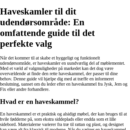
Haveskamler til dit
udendørsområde: En
omfattende guide til det
perfekte valg
Når det kommer til at skabe et hyggeligt og funktionelt
udendørsområde, er haveskamler en uundværlig del af møblementet.
Med et væld af valgmuligheder på markedet kan det dog være
overvældende at finde den rette haveskammel, der passer til dine
behov. Denne guide vil hjælpe dig med at træffe en informeret
beslutning, uanset om du leder efter en haveskammel fra Jysk, Jem og
Fix eller andre forhandlere.
Hvad er en haveskammel?
En haveskammel er et praktisk og alsidigt møbel, der kan bruges til at
hvile fødderne på, som ekstra siddeplads eller endda som et lille
sidebord. Materialerne varierer fra træ til rattan og plast, og designet
kan være alt fra klassisk til moderne. Når du vælger en haveskammel,