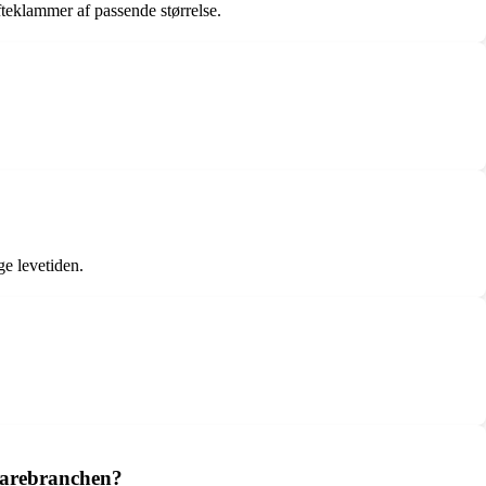
fteklammer af passende størrelse.
ge levetiden.
evarebranchen?