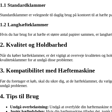
1.1 Standardklammer
Standardklammer er velegnede til daglig brug på kontoret til at hæfte pa
1.2 Langhæfteklammer
Hvis du har brug for at hæfte et større antal papirer sammen, er langh
2. Kvalitet og Holdbarhed
Når du køber hæfteklammer, er det vigtigt at overveje kvaliteten og ho
kvalitetsklammer for at undgå disse problemer.
3. Kompatibilitet med Hæftemaskine
Før du foretager et køb, skal du sikre dig, at de hæfteklammer, du væl
undgå problemer.
4. Tips til Brug
Undgå overbelastning:
Undgå at overfylde din hæftemaskine 
Justér hæftedybden:
Hvis din hæftemaskine tillader det, justé