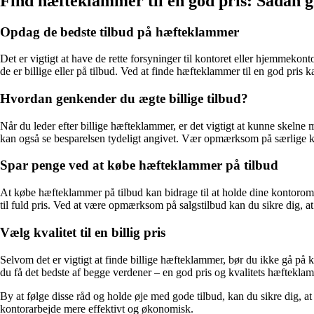
Find hæfteklammer til en god pris: Sådan gr
Opdag de bedste tilbud på hæfteklammer
Det er vigtigt at have de rette forsyninger til kontoret eller hjemmeko
de er billige eller på tilbud. Ved at finde hæfteklammer til en god pris 
Hvordan genkender du ægte billige tilbud?
Når du leder efter billige hæfteklammer, er det vigtigt at kunne skelne 
kan også se besparelsen tydeligt angivet. Vær opmærksom på særlige ka
Spar penge ved at købe hæfteklammer på tilbud
At købe hæfteklammer på tilbud kan bidrage til at holde dine kontorom
til fuld pris. Ved at være opmærksom på salgstilbud kan du sikre dig, at
Vælg kvalitet til en billig pris
Selvom det er vigtigt at finde billige hæfteklammer, bør du ikke gå på
du få det bedste af begge verdener – en god pris og kvalitets hæfteklam
By at følge disse råd og holde øje med gode tilbud, kan du sikre dig, at
kontorarbejde mere effektivt og økonomisk.