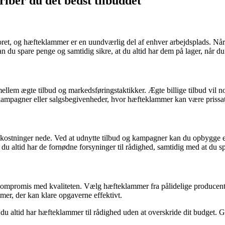
iber du det bedst tilbuddet
ntoret, og hæfteklammer er en uundværlig del af enhver arbejdsplads. Nå
kan du spare penge og samtidig sikre, at du altid har dem på lager, når d
mellem ægte tilbud og markedsføringstaktikker. Ægte billige tilbud vil n
mpagner eller salgsbegivenheder, hvor hæfteklammer kan være prissat t
kostninger nede. Ved at udnytte tilbud og kampagner kan du opbygge et 
 du altid har de fornødne forsyninger til rådighed, samtidig med at du s
 kompromis med kvaliteten. Vælg hæfteklammer fra pålidelige producenter
mer, der kan klare opgaverne effektivt.
 du altid har hæfteklammer til rådighed uden at overskride dit budget. G