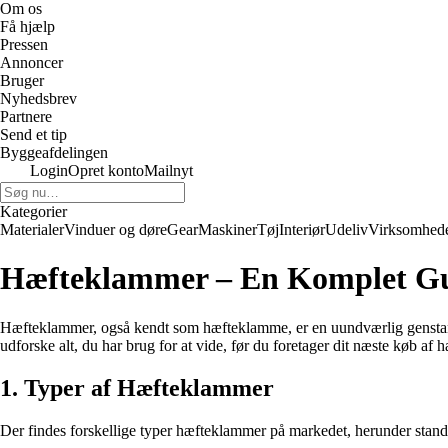
Om os
Få hjælp
Pressen
Annoncer
Bruger
Nyhedsbrev
Partnere
Send et tip
Byggeafdelingen
Login
Opret konto
Mailnyt
Kategorier
Materialer
Vinduer og døre
Gear
Maskiner
Tøj
Interiør
Udeliv
Virksomhed
Hæfteklammer – En Komplet Gui
Hæfteklammer, også kendt som hæfteklamme, er en uundværlig genstand p
udforske alt, du har brug for at vide, før du foretager dit næste køb af
1. Typer af Hæfteklammer
Der findes forskellige typer hæfteklammer på markedet, herunder stand