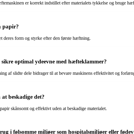
ftemaskinen er korrekt indstillet efter materialets tykkelse og bruge hæ
a papir?
 deres form og styrke efter den første hæftning.
t sikre optimal ydeevne med hæfteklammer?
af slidte dele bidrager til at bevare maskinens effektivitet og forlæn
at beskadige det?
a papir skånsomt og effektivt uden at beskadige materialet.
 brug i følsomme miljøer som hospitalsmiljøer eller fød