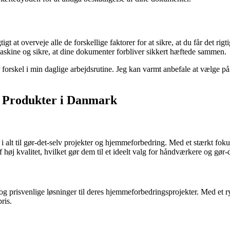
at overveje alle de forskellige faktorer for at sikre, at du får det rigt
maskine og sikre, at dine dokumenter forbliver sikkert hæftede sammen.
tor forskel i min daglige arbejdsrutine. Jeg kan varmt anbefale at vælge 
e Produkter i Danmark
g i alt til gør-det-selv projekter og hjemmeforbedring. Med et stærkt fok
øj kvalitet, hvilket gør dem til et ideelt valg for håndværkere og gør-de
e og prisvenlige løsninger til deres hjemmeforbedringsprojekter. Med et 
ris.