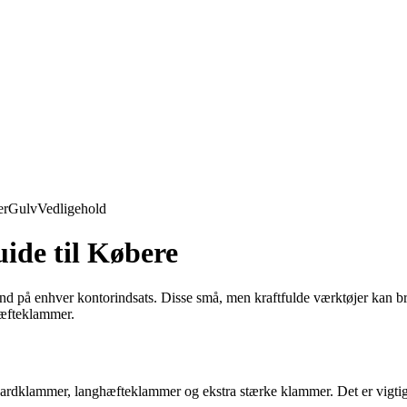
er
Gulv
Vedligehold
de til Købere
å enhver kontorindsats. Disse små, men kraftfulde værktøjer kan bruge
 hæfteklammer.
ardklammer, langhæfteklammer og ekstra stærke klammer. Det er vigtigt