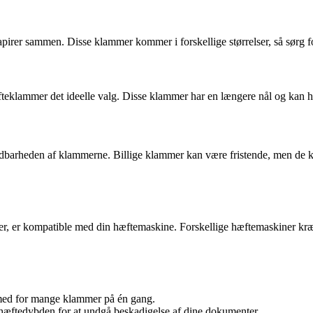
pirer sammen. Disse klammer kommer i forskellige størrelser, så sørg for
æfteklammer det ideelle valg. Disse klammer har en længere nål og kan h
ldbarheden af klammerne. Billige klammer kan være fristende, men de ka
ger, er kompatible med din hæftemaskine. Forskellige hæftemaskiner kræ
med for mange klammer på én gang.
r hæftedybden for at undgå beskadigelse af dine dokumenter.