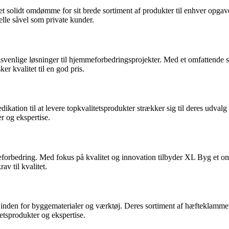
 solidt omdømme for sit brede sortiment af produkter til enhver opgave
nelle såvel som private kunder.
risvenlige løsninger til hjemmeforbedringsprojekter. Med et omfattende s
er kvalitet til en god pris.
ikation til at levere topkvalitetsprodukter strækker sig til deres udva
r og ekspertise.
meforbedring. Med fokus på kvalitet og innovation tilbyder XL Byg et o
v til kvalitet.
re inden for byggematerialer og værktøj. Deres sortiment af hæfteklam
etsprodukter og ekspertise.