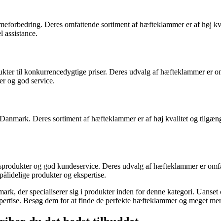
mmeforbedring. Deres omfattende sortiment af hæfteklammer er af høj kv
l assistance.
odukter til konkurrencedygtige priser. Deres udvalg af hæfteklammer e
er og god service.
Danmark. Deres sortiment af hæfteklammer er af høj kvalitet og tilgænge
produkter og god kundeservice. Deres udvalg af hæfteklammer er omfatte
ålidelige produkter og ekspertise.
rk, der specialiserer sig i produkter inden for denne kategori. Uanset o
rtise. Besøg dem for at finde de perfekte hæfteklammer og meget mere 