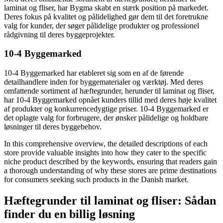
laminat og fliser, har Bygma skabt en stærk position på markedet.
Deres fokus på kvalitet og pålidelighed gør dem til det foretrukne
valg for kunder, der søger pålidelige produkter og professionel
rådgivning til deres byggeprojekter.
10-4 Byggemarked
10-4 Byggemarked har etableret sig som en af de førende
detailhandlere inden for byggematerialer og værktøj. Med deres
omfattende sortiment af hæftegrunder, herunder til laminat og fliser,
har 10-4 Byggemarked opnået kunders tillid med deres høje kvalitet
af produkter og konkurrencedygtige priser. 10-4 Byggemarked er
det oplagte valg for forbrugere, der ønsker pålidelige og holdbare
løsninger til deres byggebehov.
In this comprehensive overview, the detailed descriptions of each
store provide valuable insights into how they cater to the specific
niche product described by the keywords, ensuring that readers gain
a thorough understanding of why these stores are prime destinations
for consumers seeking such products in the Danish market.
Hæftegrunder til laminat og fliser: Sådan
finder du en billig løsning