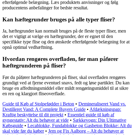
efterfølgende belægning. Læs produktets anvisninger og følg
producentens anbefalinger for bedste resultat.
Kan hæftegrunder bruges på alle typer fliser?
Ja, hæftegrunder kan normalt bruges på de fleste typer fliser, men
det er vigtigt at vælge en hæftegrunder, der er egnet til den
specifikke type flise og den ønskede efterfølgende belægning for at
opnå optimal vedhæftning.
Hvordan rengøres overfladen, før man påfører
hæftegrunderen på fliser?
Før du påfører hæftegrunderen på fliser, skal overfladen rengøres
grundigt ved at fjerne eventuel snavs, fedt og løse partikler. Du kan
bruge en affedtningsmiddel eller mildt rengøringsmiddel til at sikre
en ren og klargjort fliseoverflade.
Guide til Køb af Stolpefødder i Beton
•
Demineraliseret Vand vs.
Destilleret Vand: A Complete Buyers Guide
•
Afdækningspap:
Kraftig beskyttelse til dit projekt
•
Essentiel guide til køb af
gyngestativ: Alt du behøver at vide
•
Sækkevogn: Din Ultimative
Købsguide
•
Lecablokke, Fundablokke og Gasbeton Blokke: Alt du
skal vide før du køber
•
Jem og Fix Aalborg – Alt du behøver at