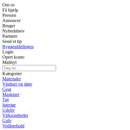
Om os
Få hjælp
Pressen
Annoncer
Bruger
Nyhedsbrev
Partnere
Send et tip
Byggeafdelingen
Login
Opret konto
Mailnyt
Kategorier
Materialer
Vinduer og døre
Gear
Maskiner
Tøj
Interiør
Udeliv
Virksomheder
Gulv
Vedligehold