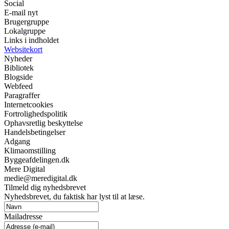
Social
E-mail nyt
Brugergruppe
Lokalgruppe
Links i indholdet
Websitekort
Nyheder
Bibliotek
Blogside
Webfeed
Paragraffer
Internetcookies
Fortrolighedspolitik
Ophavsretlig beskyttelse
Handelsbetingelser
Adgang
Klimaomstilling
Byggeafdelingen.dk
Mere Digital
medie@meredigital.dk
Tilmeld dig nyhedsbrevet
Nyhedsbrevet, du faktisk har lyst til at læse.
Mailadresse