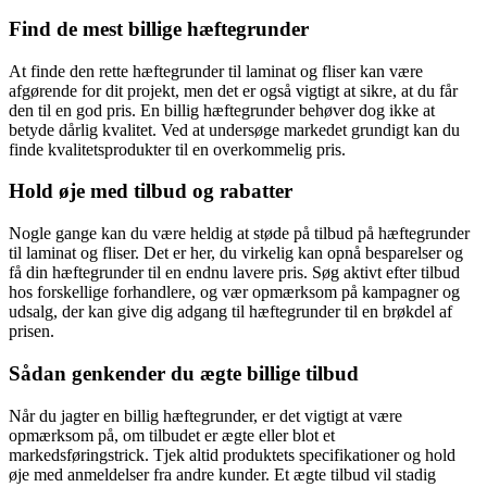
Find de mest billige hæftegrunder
At finde den rette hæftegrunder til laminat og fliser kan være
afgørende for dit projekt, men det er også vigtigt at sikre, at du får
den til en god pris. En billig hæftegrunder behøver dog ikke at
betyde dårlig kvalitet. Ved at undersøge markedet grundigt kan du
finde kvalitetsprodukter til en overkommelig pris.
Hold øje med tilbud og rabatter
Nogle gange kan du være heldig at støde på tilbud på hæftegrunder
til laminat og fliser. Det er her, du virkelig kan opnå besparelser og
få din hæftegrunder til en endnu lavere pris. Søg aktivt efter tilbud
hos forskellige forhandlere, og vær opmærksom på kampagner og
udsalg, der kan give dig adgang til hæftegrunder til en brøkdel af
prisen.
Sådan genkender du ægte billige tilbud
Når du jagter en billig hæftegrunder, er det vigtigt at være
opmærksom på, om tilbudet er ægte eller blot et
markedsføringstrick. Tjek altid produktets specifikationer og hold
øje med anmeldelser fra andre kunder. Et ægte tilbud vil stadig