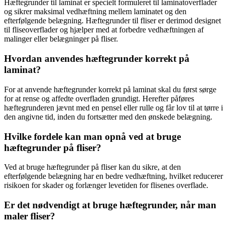
Hæftegrunder til laminat er specielt formuleret til laminatoverflader
og sikrer maksimal vedhæftning mellem laminatet og den
efterfølgende belægning. Hæftegrunder til fliser er derimod designet
til fliseoverflader og hjælper med at forbedre vedhæftningen af
malinger eller belægninger på fliser.
Hvordan anvendes hæftegrunder korrekt på
laminat?
For at anvende hæftegrunder korrekt på laminat skal du først sørge
for at rense og affedte overfladen grundigt. Herefter påføres
hæftegrunderen jævnt med en pensel eller rulle og får lov til at tørre i
den angivne tid, inden du fortsætter med den ønskede belægning.
Hvilke fordele kan man opnå ved at bruge
hæftegrunder på fliser?
Ved at bruge hæftegrunder på fliser kan du sikre, at den
efterfølgende belægning har en bedre vedhæftning, hvilket reducerer
risikoen for skader og forlænger levetiden for flisenes overflade.
Er det nødvendigt at bruge hæftegrunder, når man
maler fliser?