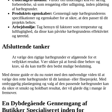
forberedelse, så som rengøring eller udligning, inden påføring
af hæftegrunder.
Produktets egenskaber:
Gennemgå nøje hæftegrunderens
specifikationer og egenskaber for at sikre, at den passer til dit
projekts behov.
Arbejdsmiljø:
Tag hensyn til faktorer som temperatur og
luftfugtighed, da disse kan påvirke hæftegrundens effektivitet
og tørretid.
Afsluttende tanker
At vælge den rigtige hæftegrunder er afgørende for et
vellykket resultat. Vær sikker på at forstå dine behov og
krav, så du kan træffe den bedst mulige beslutning.
Med denne guide er du nu rustet med den nødvendige viden til at
vælge den rette hæftegrunder til dit laminat- eller fliseprojekt. Med
omhyggelig planlægning og valg af den passende hæftegrunder kan
du sikre et smukt og holdbart resultat, der vil glæde dig i mange år
fremover.
En Dybdegående Gennemgang af
Butikker Specialiseret inden for