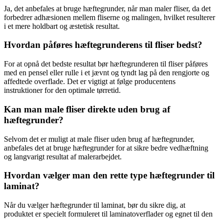
Ja, det anbefales at bruge hæftegrunder, når man maler fliser, da det
forbedrer adhæsionen mellem fliserne og malingen, hvilket resulterer
i et mere holdbart og æstetisk resultat.
Hvordan påføres hæftegrunderens til fliser bedst?
For at opnå det bedste resultat bør hæftegrunderen til fliser påføres
med en pensel eller rulle i et jævnt og tyndt lag på den rengjorte og
affedtede overflade. Det er vigtigt at følge producentens
instruktioner for den optimale tørretid.
Kan man male fliser direkte uden brug af
hæftegrunder?
Selvom det er muligt at male fliser uden brug af hæftegrunder,
anbefales det at bruge hæftegrunder for at sikre bedre vedhæftning
og langvarigt resultat af malerarbejdet.
Hvordan vælger man den rette type hæftegrunder til
laminat?
Når du vælger hæftegrunder til laminat, bør du sikre dig, at
produktet er specielt formuleret til laminatoverflader og egnet til den