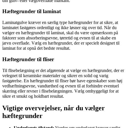
din gulv- eller vægoverflade markant.
Hæftegrunder til laminat
Laminatgulve kræver en særlig type hæftegrunder for at sikre, at
laminatet fastgøres ordentligt og ikke løsner sig over tid. Når du
vælger en hæftegrunder til laminat, skal du være opmærksom på
faktorer som absorberingsevne, tørretid og evnen til at skabe en
jævn overflade. Vælg en hæftegrunder, der er specielt designet til
laminat for at opnå det bedste resultat.
Hæftegrunder til fliser
Til flisebelægning er det afgørende at vælge en hæftegrunder, der er
velegnet til keramiske materialer og sikrer en solid og varig
fastgørelse. En hæftegrunder til fliser bør have egenskaber som høj
vedhæftningsevne, vandtæthed og evnen til at forhindre eventuel
skæring eller revner i flisebelægningen. Vælg omhyggeligt for at
sikre et smukt og holdbart resultat.
Vigtige overvejelser, når du vælger
hæftegrunder
Underlagets tilstand:
Vurder om underlaget kræver særlig