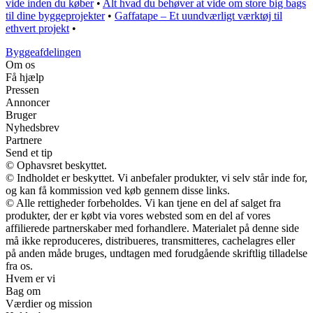
vide inden du køber
•
Alt hvad du behøver at vide om store big bags
til dine byggeprojekter
•
Gaffatape – Et uundværligt værktøj til
ethvert projekt
•
Byggeafdelingen
Om os
Få hjælp
Pressen
Annoncer
Bruger
Nyhedsbrev
Partnere
Send et tip
© Ophavsret beskyttet.
© Indholdet er beskyttet. Vi anbefaler produkter, vi selv står inde for,
og kan få kommission ved køb gennem disse links.
© Alle rettigheder forbeholdes. Vi kan tjene en del af salget fra
produkter, der er købt via vores websted som en del af vores
affilierede partnerskaber med forhandlere. Materialet på denne side
må ikke reproduceres, distribueres, transmitteres, cachelagres eller
på anden måde bruges, undtagen med forudgående skriftlig tilladelse
fra os.
Hvem er vi
Bag om
Værdier og mission