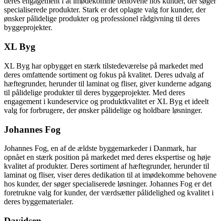
deres engagement i at imødekomme behovene hos kunder, der søger
specialiserede produkter. Stark er det oplagte valg for kunder, der
ønsker pålidelige produkter og professionel rådgivning til deres
byggeprojekter.
XL Byg
XL Byg har opbygget en stærk tilstedeværelse på markedet med
deres omfattende sortiment og fokus på kvalitet. Deres udvalg af
hæftegrunder, herunder til laminat og fliser, giver kunderne adgang
til pålidelige produkter til deres byggeprojekter. Med deres
engagement i kundeservice og produktkvalitet er XL Byg et ideelt
valg for forbrugere, der ønsker pålidelige og holdbare løsninger.
Johannes Fog
Johannes Fog, en af de ældste byggemarkeder i Danmark, har
opnået en stærk position på markedet med deres ekspertise og høje
kvalitet af produkter. Deres sortiment af hæftegrunder, herunder til
laminat og fliser, viser deres dedikation til at imødekomme behovene
hos kunder, der søger specialiserede løsninger. Johannes Fog er det
foretrukne valg for kunder, der værdsætter pålidelighed og kvalitet i
deres byggematerialer.
Davidsen