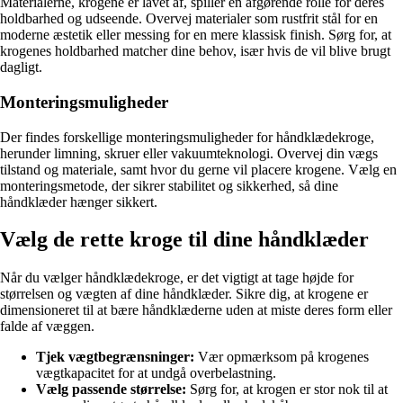
Materialerne, krogene er lavet af, spiller en afgørende rolle for deres
holdbarhed og udseende. Overvej materialer som rustfrit stål for en
moderne æstetik eller messing for en mere klassisk finish. Sørg for, at
krogenes holdbarhed matcher dine behov, især hvis de vil blive brugt
dagligt.
Monteringsmuligheder
Der findes forskellige monteringsmuligheder for håndklædekroge,
herunder limning, skruer eller vakuumteknologi. Overvej din vægs
tilstand og materiale, samt hvor du gerne vil placere krogene. Vælg en
monteringsmetode, der sikrer stabilitet og sikkerhed, så dine
håndklæder hænger sikkert.
Vælg de rette kroge til dine håndklæder
Når du vælger håndklædekroge, er det vigtigt at tage højde for
størrelsen og vægten af dine håndklæder. Sikre dig, at krogene er
dimensioneret til at bære håndklæderne uden at miste deres form eller
falde af væggen.
Tjek vægtbegrænsninger:
Vær opmærksom på krogenes
vægtkapacitet for at undgå overbelastning.
Vælg passende størrelse:
Sørg for, at krogen er stor nok til at