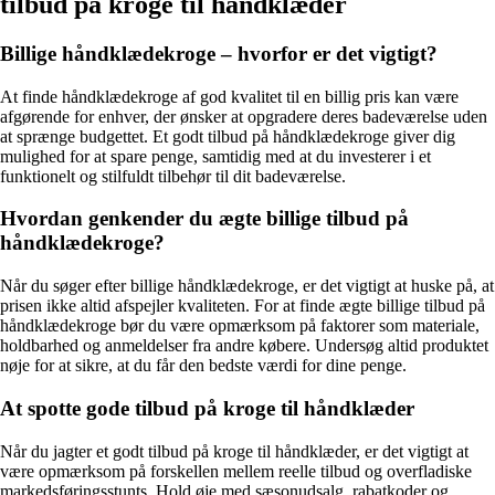
tilbud på kroge til håndklæder
Billige håndklædekroge – hvorfor er det vigtigt?
At finde håndklædekroge af god kvalitet til en billig pris kan være
afgørende for enhver, der ønsker at opgradere deres badeværelse uden
at sprænge budgettet. Et godt tilbud på håndklædekroge giver dig
mulighed for at spare penge, samtidig med at du investerer i et
funktionelt og stilfuldt tilbehør til dit badeværelse.
Hvordan genkender du ægte billige tilbud på
håndklædekroge?
Når du søger efter billige håndklædekroge, er det vigtigt at huske på, at
prisen ikke altid afspejler kvaliteten. For at finde ægte billige tilbud på
håndklædekroge bør du være opmærksom på faktorer som materiale,
holdbarhed og anmeldelser fra andre købere. Undersøg altid produktet
nøje for at sikre, at du får den bedste værdi for dine penge.
At spotte gode tilbud på kroge til håndklæder
Når du jagter et godt tilbud på kroge til håndklæder, er det vigtigt at
være opmærksom på forskellen mellem reelle tilbud og overfladiske
markedsføringsstunts. Hold øje med sæsonudsalg, rabatkoder og