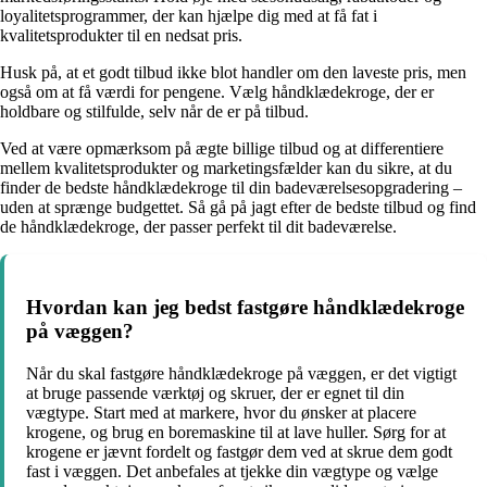
loyalitetsprogrammer, der kan hjælpe dig med at få fat i
kvalitetsprodukter til en nedsat pris.
Husk på, at et godt tilbud ikke blot handler om den laveste pris, men
også om at få værdi for pengene. Vælg håndklædekroge, der er
holdbare og stilfulde, selv når de er på tilbud.
Ved at være opmærksom på ægte billige tilbud og at differentiere
mellem kvalitetsprodukter og marketingsfælder kan du sikre, at du
finder de bedste håndklædekroge til din badeværelsesopgradering –
uden at sprænge budgettet. Så gå på jagt efter de bedste tilbud og find
de håndklædekroge, der passer perfekt til dit badeværelse.
Hvordan kan jeg bedst fastgøre håndklædekroge
på væggen?
Når du skal fastgøre håndklædekroge på væggen, er det vigtigt
at bruge passende værktøj og skruer, der er egnet til din
vægtype. Start med at markere, hvor du ønsker at placere
krogene, og brug en boremaskine til at lave huller. Sørg for at
krogene er jævnt fordelt og fastgør dem ved at skrue dem godt
fast i væggen. Det anbefales at tjekke din vægtype og vælge