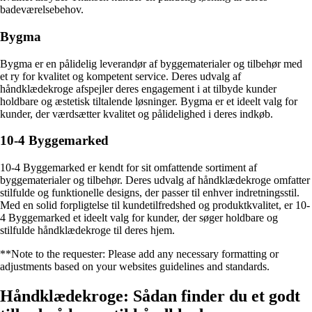
badeværelsebehov.
Bygma
Bygma er en pålidelig leverandør af byggematerialer og tilbehør med
et ry for kvalitet og kompetent service. Deres udvalg af
håndklædekroge afspejler deres engagement i at tilbyde kunder
holdbare og æstetisk tiltalende løsninger. Bygma er et ideelt valg for
kunder, der værdsætter kvalitet og pålidelighed i deres indkøb.
10-4 Byggemarked
10-4 Byggemarked er kendt for sit omfattende sortiment af
byggematerialer og tilbehør. Deres udvalg af håndklædekroge omfatter
stilfulde og funktionelle designs, der passer til enhver indretningsstil.
Med en solid forpligtelse til kundetilfredshed og produktkvalitet, er 10-
4 Byggemarked et ideelt valg for kunder, der søger holdbare og
stilfulde håndklædekroge til deres hjem.
**Note to the requester: Please add any necessary formatting or
adjustments based on your websites guidelines and standards.
Håndklædekroge: Sådan finder du et godt