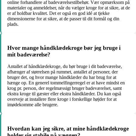
online forhandlere af badeværelsestilbehør. Vær opmærksom på
materialer og anmeldelser, når du vælger kroge for at sikre, at de
er af holdbar kvalitet. Det er også en god idé at tjekke
dimensionerne for at sikre, at de passer til dit formål og din
plads.
Hvor mange håndklædekroge bør jeg bruge i
mit badeværelse?
Antallet af håndklædekroge, du bør bruge i dit badeværelse,
afhænger af størrelsen på rummet, antallet af personer, der
bruger det, og hvor mange håndklæder du har brug for at
hænge op. En generel tommelfingerregel er at have mindst en
krog pr. person, der regelmæssigt bruger badeværelset, samt
ekstra kroge til gæster eller ekstra håndklæder. Du kan også
overveje at installere flere kroge i forskellige højder for at
imødekomme alle brugere.
Hvordan kan jeg sikre, at mine håndklædekroge
holder sig stabile på væggen?