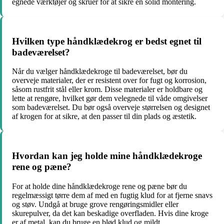
egnede værktøjer og skruer for at sikre en solid montering.
Hvilken type håndklædekrog er bedst egnet til
badeværelset?
Når du vælger håndklædekroge til badeværelset, bør du
overveje materialer, der er resistent over for fugt og korrosion,
såsom rustfrit stål eller krom. Disse materialer er holdbare og
lette at rengøre, hvilket gør dem velegnede til våde omgivelser
som badeværelset. Du bør også overveje størrelsen og designet
af krogen for at sikre, at den passer til din plads og æstetik.
Hvordan kan jeg holde mine håndklædekroge
rene og pæne?
For at holde dine håndklædekroge rene og pæne bør du
regelmæssigt tørre dem af med en fugtig klud for at fjerne snavs
og støv. Undgå at bruge grove rengøringsmidler eller
skurepulver, da det kan beskadige overfladen. Hvis dine kroge
er af metal, kan du bruge en blød klud og mildt