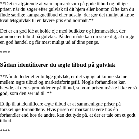
**Det er afgørende at være opmærksom på gode tilbud og billige
priser, når du søger efter gulvlak til dit hjem eller kontor. Ofte kan du
finde særlige kampagnetilbud eller udsalg, der gør det muligt at købe
kvalitetsgulvlak til en lavere pris end normalt.**
Det er en god idé at holde øje med butikker og hjemmesider, der
annoncerer tilbud på gulvlak. På den måde kan du sikre dig, at du gør
en god handel og får mest muligt ud af dine penge.
****
Sådan identificerer du ægte tilbud på gulvlak
**Når du leder efter billige gulvlak, er det vigtigt at kunne skelne
mellem ægte tilbud og markedsføringsfif. Nogle forhandlere kan
hævde, at deres produkter er på tilbud, selvom prisen måske ikke er så
god, som den ser ud til. **
Et tip til at identificere ægte tilbud er at sammenligne priser på
forskellige forhandlere. Hvis prisen er markant lavere hos én
forhandler end hos de andre, kan det tyde på, at der er tale om et godt
tilbud.
****