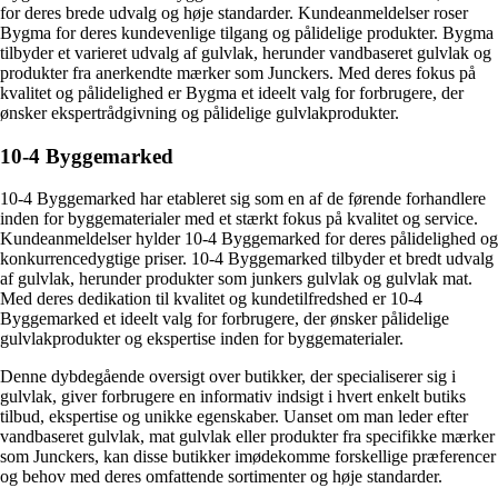
for deres brede udvalg og høje standarder. Kundeanmeldelser roser
Bygma for deres kundevenlige tilgang og pålidelige produkter. Bygma
tilbyder et varieret udvalg af gulvlak, herunder vandbaseret gulvlak og
produkter fra anerkendte mærker som Junckers. Med deres fokus på
kvalitet og pålidelighed er Bygma et ideelt valg for forbrugere, der
ønsker ekspertrådgivning og pålidelige gulvlakprodukter.
10-4 Byggemarked
10-4 Byggemarked har etableret sig som en af de førende forhandlere
inden for byggematerialer med et stærkt fokus på kvalitet og service.
Kundeanmeldelser hylder 10-4 Byggemarked for deres pålidelighed og
konkurrencedygtige priser. 10-4 Byggemarked tilbyder et bredt udvalg
af gulvlak, herunder produkter som junkers gulvlak og gulvlak mat.
Med deres dedikation til kvalitet og kundetilfredshed er 10-4
Byggemarked et ideelt valg for forbrugere, der ønsker pålidelige
gulvlakprodukter og ekspertise inden for byggematerialer.
Denne dybdegående oversigt over butikker, der specialiserer sig i
gulvlak, giver forbrugere en informativ indsigt i hvert enkelt butiks
tilbud, ekspertise og unikke egenskaber. Uanset om man leder efter
vandbaseret gulvlak, mat gulvlak eller produkter fra specifikke mærker
som Junckers, kan disse butikker imødekomme forskellige præferencer
og behov med deres omfattende sortimenter og høje standarder.