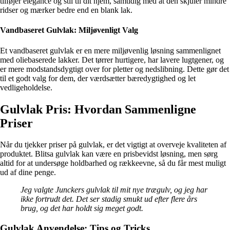
tilføjer elegance og stil til dit hjem, samtidig med at den skjuler mindre
ridser og mærker bedre end en blank lak.
Vandbaseret Gulvlak: Miljøvenligt Valg
Et vandbaseret gulvlak er en mere miljøvenlig løsning sammenlignet
med oliebaserede lakker. Det tørrer hurtigere, har lavere lugtgener, og
er mere modstandsdygtigt over for pletter og nedslibning. Dette gør det
til et godt valg for dem, der værdsætter bæredygtighed og let
vedligeholdelse.
Gulvlak Pris: Hvordan Sammenligne
Priser
Når du tjekker priser på gulvlak, er det vigtigt at overveje kvaliteten af
produktet. Blitsa gulvlak kan være en prisbevidst løsning, men sørg
altid for at undersøge holdbarhed og rækkeevne, så du får mest muligt
ud af dine penge.
Jeg valgte Junckers gulvlak til mit nye trægulv, og jeg har
ikke fortrudt det. Det ser stadig smukt ud efter flere års
brug, og det har holdt sig meget godt.
Gulvlak Anvendelse: Tips og Tricks