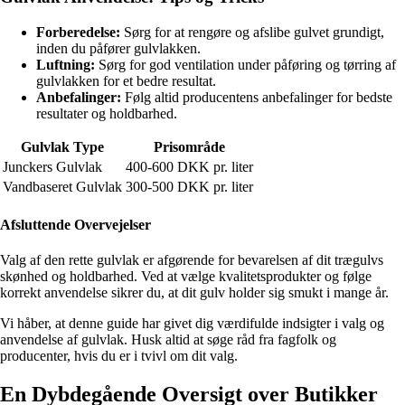
Forberedelse:
Sørg for at rengøre og afslibe gulvet grundigt,
inden du påfører gulvlakken.
Luftning:
Sørg for god ventilation under påføring og tørring af
gulvlakken for et bedre resultat.
Anbefalinger:
Følg altid producentens anbefalinger for bedste
resultater og holdbarhed.
Gulvlak Type
Prisområde
Junckers Gulvlak
400-600 DKK pr. liter
Vandbaseret Gulvlak
300-500 DKK pr. liter
Afsluttende Overvejelser
Valg af den rette gulvlak er afgørende for bevarelsen af dit trægulvs
skønhed og holdbarhed. Ved at vælge kvalitetsprodukter og følge
korrekt anvendelse sikrer du, at dit gulv holder sig smukt i mange år.
Vi håber, at denne guide har givet dig værdifulde indsigter i valg og
anvendelse af gulvlak. Husk altid at søge råd fra fagfolk og
producenter, hvis du er i tvivl om dit valg.
En Dybdegående Oversigt over Butikker