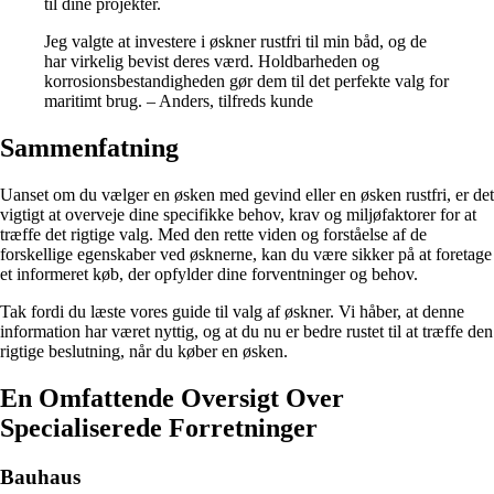
til dine projekter.
Jeg valgte at investere i øskner rustfri til min båd, og de
har virkelig bevist deres værd. Holdbarheden og
korrosionsbestandigheden gør dem til det perfekte valg for
maritimt brug. – Anders, tilfreds kunde
Sammenfatning
Uanset om du vælger en øsken med gevind eller en øsken rustfri, er det
vigtigt at overveje dine specifikke behov, krav og miljøfaktorer for at
træffe det rigtige valg. Med den rette viden og forståelse af de
forskellige egenskaber ved øsknerne, kan du være sikker på at foretage
et informeret køb, der opfylder dine forventninger og behov.
Tak fordi du læste vores guide til valg af øskner. Vi håber, at denne
information har været nyttig, og at du nu er bedre rustet til at træffe den
rigtige beslutning, når du køber en øsken.
En Omfattende Oversigt Over
Specialiserede Forretninger
Bauhaus