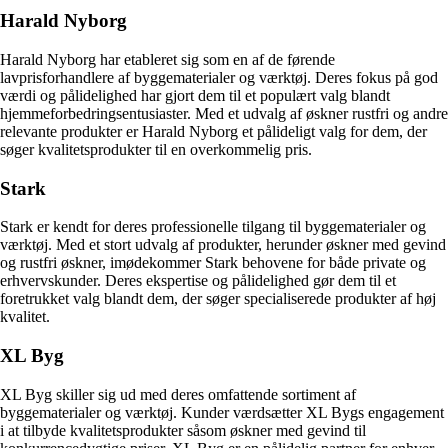
Harald Nyborg
Harald Nyborg har etableret sig som en af de førende
lavprisforhandlere af byggematerialer og værktøj. Deres fokus på god
værdi og pålidelighed har gjort dem til et populært valg blandt
hjemmeforbedringsentusiaster. Med et udvalg af øskner rustfri og andre
relevante produkter er Harald Nyborg et pålideligt valg for dem, der
søger kvalitetsprodukter til en overkommelig pris.
Stark
Stark er kendt for deres professionelle tilgang til byggematerialer og
værktøj. Med et stort udvalg af produkter, herunder øskner med gevind
og rustfri øskner, imødekommer Stark behovene for både private og
erhvervskunder. Deres ekspertise og pålidelighed gør dem til et
foretrukket valg blandt dem, der søger specialiserede produkter af høj
kvalitet.
XL Byg
XL Byg skiller sig ud med deres omfattende sortiment af
byggematerialer og værktøj. Kunder værdsætter XL Bygs engagement
i at tilbyde kvalitetsprodukter såsom øskner med gevind til