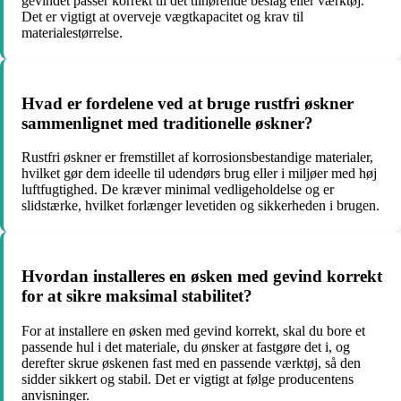
gevindet passer korrekt til det tilhørende beslag eller værktøj.
Det er vigtigt at overveje vægtkapacitet og krav til
materialestørrelse.
Hvad er fordelene ved at bruge rustfri øskner
sammenlignet med traditionelle øskner?
Rustfri øskner er fremstillet af korrosionsbestandige materialer,
hvilket gør dem ideelle til udendørs brug eller i miljøer med høj
luftfugtighed. De kræver minimal vedligeholdelse og er
slidstærke, hvilket forlænger levetiden og sikkerheden i brugen.
Hvordan installeres en øsken med gevind korrekt
for at sikre maksimal stabilitet?
For at installere en øsken med gevind korrekt, skal du bore et
passende hul i det materiale, du ønsker at fastgøre det i, og
derefter skrue øskenen fast med en passende værktøj, så den
sidder sikkert og stabil. Det er vigtigt at følge producentens
anvisninger.