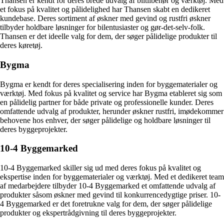
Thansen er kendt for deres brede udvalg af biltilbehør og værktøj. Med
et fokus på kvalitet og pålidelighed har Thansen skabt en dedikeret
kundebase. Deres sortiment af øskner med gevind og rustfri øskner
tilbyder holdbare løsninger for bilentusiaster og gør-det-selv-folk.
Thansen er det ideelle valg for dem, der søger pålidelige produkter til
deres køretøj.
Bygma
Bygma er kendt for deres specialisering inden for byggematerialer og
værktøj. Med fokus på kvalitet og service har Bygma etableret sig som
en pålidelig partner for både private og professionelle kunder. Deres
omfattende udvalg af produkter, herunder øskner rustfri, imødekommer
behovene hos enhver, der søger pålidelige og holdbare løsninger til
deres byggeprojekter.
10-4 Byggemarked
10-4 Byggemarked skiller sig ud med deres fokus på kvalitet og
ekspertise inden for byggematerialer og værktøj. Med et dedikeret team
af medarbejdere tilbyder 10-4 Byggemarked et omfattende udvalg af
produkter såsom øskner med gevind til konkurrencedygtige priser. 10-
4 Byggemarked er det foretrukne valg for dem, der søger pålidelige
produkter og ekspertrådgivning til deres byggeprojekter.