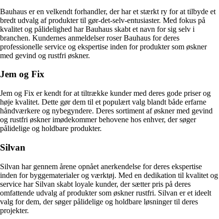
Bauhaus er en velkendt forhandler, der har et stærkt ry for at tilbyde et
bredt udvalg af produkter til gør-det-selv-entusiaster. Med fokus på
kvalitet og pålidelighed har Bauhaus skabt et navn for sig selv i
branchen. Kundernes anmeldelser roser Bauhaus for deres
professionelle service og ekspertise inden for produkter som øskner
med gevind og rustfri øskner.
Jem og Fix
Jem og Fix er kendt for at tiltrække kunder med deres gode priser og
høje kvalitet. Dette gør dem til et populært valg blandt både erfarne
håndværkere og nybegyndere. Deres sortiment af øskner med gevind
og rustfri øskner imødekommer behovene hos enhver, der søger
pålidelige og holdbare produkter.
Silvan
Silvan har gennem årene opnået anerkendelse for deres ekspertise
inden for byggematerialer og værktøj. Med en dedikation til kvalitet og
service har Silvan skabt loyale kunder, der sætter pris på deres
omfattende udvalg af produkter som øskner rustfri. Silvan er et ideelt
valg for dem, der søger pålidelige og holdbare løsninger til deres
projekter.