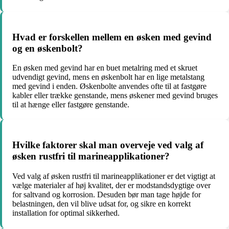
Hvad er forskellen mellem en øsken med gevind
og en øskenbolt?
En øsken med gevind har en buet metalring med et skruet
udvendigt gevind, mens en øskenbolt har en lige metalstang
med gevind i enden. Øskenbolte anvendes ofte til at fastgøre
kabler eller trække genstande, mens øskener med gevind bruges
til at hænge eller fastgøre genstande.
Hvilke faktorer skal man overveje ved valg af
øsken rustfri til marineapplikationer?
Ved valg af øsken rustfri til marineapplikationer er det vigtigt at
vælge materialer af høj kvalitet, der er modstandsdygtige over
for saltvand og korrosion. Desuden bør man tage højde for
belastningen, den vil blive udsat for, og sikre en korrekt
installation for optimal sikkerhed.