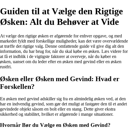
Guiden til at Vælge den Rigtige
Øsken: Alt du Behøver at Vide
At vælge den rigtige øsken er afgørende for enhver opgave, og med
markedet fyldt med forskellige muligheder, kan det være overvældende
at træffe det rigtige valg. Denne omfattende guide vil give dig alt den
information, du har brug for, når du skal købe en øsken. Læs videre for
at få et indblik i de vigtigste faktorer at overveje, når du køber en
øsken, uanset om du leder efter en øsken med gevind eller en øsken
rustfri.
Øsken eller Øsken med Gevind: Hvad er
Forskellen?
En øsken med gevind adskiller sig fra en almindelig øsken ved, at den
har en indvendig gevind, som gør det muligt at fastgøre den til et andet
gevindede objekt såsom en bolt eller en stang. Dette giver ekstra
sikkerhed og stabilitet, hvilket er afgørende i mange situationer.
Hvornår Bør du Vælge en Øsken med Gevind?