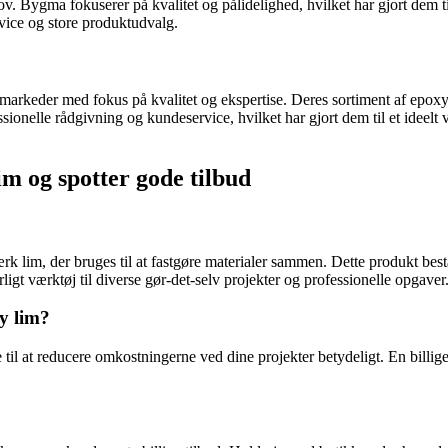
Bygma fokuserer på kvalitet og pålidelighed, hvilket har gjort dem ti
vice og store produktudvalg.
keder med fokus på kvalitet og ekspertise. Deres sortiment af epoxy l
sionelle rådgivning og kundeservice, hvilket har gjort dem til et idee
im og spotter gode tilbud
k lim, der bruges til at fastgøre materialer sammen. Dette produkt bes
igt værktøj til diverse gør-det-selv projekter og professionelle opgaver
xy lim?
il at reducere omkostningerne ved dine projekter betydeligt. En billigere