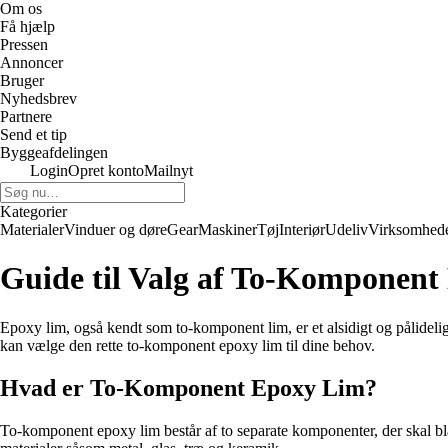
Om os
Få hjælp
Pressen
Annoncer
Bruger
Nyhedsbrev
Partnere
Send et tip
Byggeafdelingen
Login
Opret konto
Mailnyt
Kategorier
Materialer
Vinduer og døre
Gear
Maskiner
Tøj
Interiør
Udeliv
Virksomhed
Guide til Valg af To-Komponent
Epoxy lim, også kendt som to-komponent lim, er et alsidigt og pålidelig
kan vælge den rette to-komponent epoxy lim til dine behov.
Hvad er To-Komponent Epoxy Lim?
To-komponent epoxy lim består af to separate komponenter, der skal bl