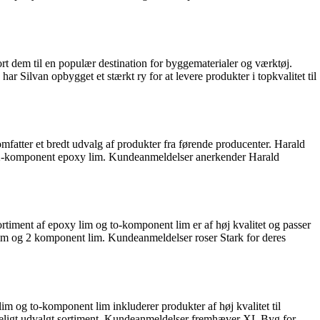
rt dem til en populær destination for byggematerialer og værktøj.
ar Silvan opbygget et stærkt ry for at levere produkter i topkvalitet til
mfatter et bredt udvalg af produkter fra førende producenter. Harald
der 2-komponent epoxy lim. Kundeanmeldelser anerkender Harald
rtiment af epoxy lim og to-komponent lim er af høj kvalitet og passer
 lim og 2 komponent lim. Kundeanmeldelser roser Stark for deres
 og to-komponent lim inkluderer produkter af høj kvalitet til
eligt udvalgt sortiment. Kundeanmeldelser fremhæver XL Byg for