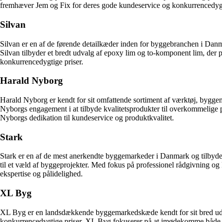
fremhæver Jem og Fix for deres gode kundeservice og konkurrencedygt
Silvan
Silvan er en af de førende detailkæder inden for byggebranchen i Danma
Silvan tilbyder et bredt udvalg af epoxy lim og to-komponent lim, der pa
konkurrencedygtige priser.
Harald Nyborg
Harald Nyborg er kendt for sit omfattende sortiment af værktøj, byggem
Nyborgs engagement i at tilbyde kvalitetsprodukter til overkommelige 
Nyborgs dedikation til kundeservice og produktkvalitet.
Stark
Stark er en af de mest anerkendte byggemarkeder i Danmark og tilbyder 
til et væld af byggeprojekter. Med fokus på professionel rådgivning og
ekspertise og pålidelighed.
XL Byg
XL Byg er en landsdækkende byggemarkedskæde kendt for sit bred udvalg
konkurrencedygtige priser. XL Byg fokuserer på at imødekomme både 