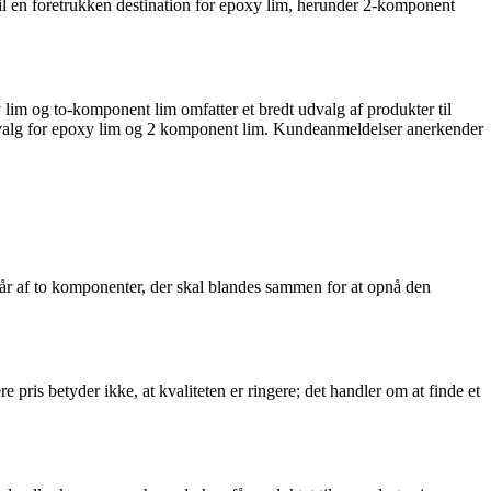
l en foretrukken destination for epoxy lim, herunder 2-komponent
im og to-komponent lim omfatter et bredt udvalg af produkter til
lt valg for epoxy lim og 2 komponent lim. Kundeanmeldelser anerkender
tår af to komponenter, der skal blandes sammen for at opnå den
.
 pris betyder ikke, at kvaliteten er ringere; det handler om at finde et