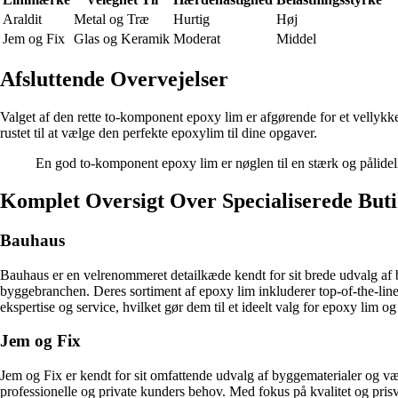
Araldit
Metal og Træ
Hurtig
Høj
Jem og Fix
Glas og Keramik
Moderat
Middel
Afsluttende Overvejelser
Valget af den rette to-komponent epoxy lim er afgørende for et vellykk
rustet til at vælge den perfekte epoxylim til dine opgaver.
En god to-komponent epoxy lim er nøglen til en stærk og pålidel
Komplet Oversigt Over Specialiserede But
Bauhaus
Bauhaus er en velrenommeret detailkæde kendt for sit brede udvalg af 
byggebranchen. Deres sortiment af epoxy lim inkluderer top-of-the-line
ekspertise og service, hvilket gør dem til et ideelt valg for epoxy lim 
Jem og Fix
Jem og Fix er kendt for sit omfattende udvalg af byggematerialer og 
professionelle og private kunders behov. Med fokus på kvalitet og pri