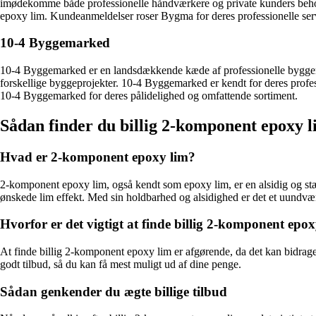
imødekomme både professionelle håndværkere og private kunders behov. 
epoxy lim. Kundeanmeldelser roser Bygma for deres professionelle ser
10-4 Byggemarked
10-4 Byggemarked er en landsdækkende kæde af professionelle byggemar
forskellige byggeprojekter. 10-4 Byggemarked er kendt for deres profes
10-4 Byggemarked for deres pålidelighed og omfattende sortiment.
Sådan finder du billig 2-komponent epoxy l
Hvad er 2-komponent epoxy lim?
2-komponent epoxy lim, også kendt som epoxy lim, er en alsidig og stær
ønskede lim effekt. Med sin holdbarhed og alsidighed er det et uundværl
Hvorfor er det vigtigt at finde billig 2-komponent epo
At finde billig 2-komponent epoxy lim er afgørende, da det kan bidrage t
godt tilbud, så du kan få mest muligt ud af dine penge.
Sådan genkender du ægte billige tilbud