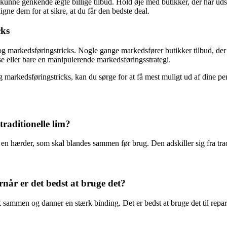
 kunne genkende ægte billige tilbud. Hold øje med butikker, der har udsa
ne dem for at sikre, at du får den bedste deal.
cks
og markedsføringstricks. Nogle gange markedsfører butikker tilbud, de
lse eller bare en manipulerende markedsføringsstrategi.
markedsføringstricks, kan du sørge for at få mest muligt ud af dine p
traditionelle lim?
 en hærder, som skal blandes sammen før brug. Den adskiller sig fra tra
når er det bedst at bruge det?
ammen og danner en stærk binding. Det er bedst at bruge det til reparat