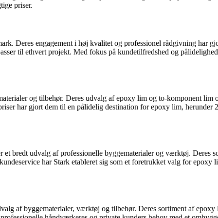
ige priser.
rk. Deres engagement i høj kvalitet og professionel rådgivning har gjo
sser til ethvert projekt. Med fokus på kundetilfredshed og pålidelighed h
aterialer og tilbehør. Deres udvalg af epoxy lim og to-komponent lim o
priser har gjort dem til en pålidelig destination for epoxy lim, herun
et bredt udvalg af professionelle byggematerialer og værktøj. Deres so
 kundeservice har Stark etableret sig som et foretrukket valg for epoxy
 af byggematerialer, værktøj og tilbehør. Deres sortiment af epoxy lim
professionelle håndværkeres og private kunders behov med et omhygg