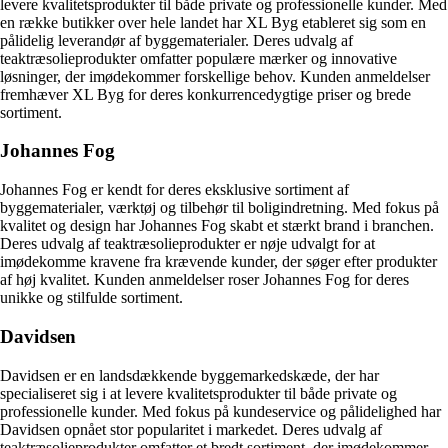
levere kvalitetsprodukter til både private og professionelle kunder. Med
en række butikker over hele landet har XL Byg etableret sig som en
pålidelig leverandør af byggematerialer. Deres udvalg af
teaktræsolieprodukter omfatter populære mærker og innovative
løsninger, der imødekommer forskellige behov. Kunden anmeldelser
fremhæver XL Byg for deres konkurrencedygtige priser og brede
sortiment.
Johannes Fog
Johannes Fog er kendt for deres eksklusive sortiment af
byggematerialer, værktøj og tilbehør til boligindretning. Med fokus på
kvalitet og design har Johannes Fog skabt et stærkt brand i branchen.
Deres udvalg af teaktræsolieprodukter er nøje udvalgt for at
imødekomme kravene fra krævende kunder, der søger efter produkter
af høj kvalitet. Kunden anmeldelser roser Johannes Fog for deres
unikke og stilfulde sortiment.
Davidsen
Davidsen er en landsdækkende byggemarkedskæde, der har
specialiseret sig i at levere kvalitetsprodukter til både private og
professionelle kunder. Med fokus på kundeservice og pålidelighed har
Davidsen opnået stor popularitet i markedet. Deres udvalg af
teaktræsolieprodukter omfatter et bredt sortiment, der imødekommer