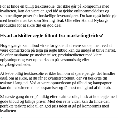
For at finde en billig teaktræsolie, der ikke går på kompromis med
kvaliteten, kan det være en god idé at tjekke onlineanmeldelser og
sammenligne priser fra forskellige leverandører. Du kan også holde øje
med kendte mærker som Sterling Teak Olie eller Harald Nyborgs
produkter for at sikre dig en god deal.
Hvad adskiller ægte tilbud fra marketingtricks?
Nogle gange kan tilbud virke for gode til at være sande, men ved at
være opmærksom på tegn på ægte tilbud kan du undgå at blive narret.
Se efter markante prisnedsættelser, produktetiketter med klare
oplysninger og vær opmærksom på sæsonudsalg eller
salgsbegivenheder.
At købe billig teaktræsolie er ikke kun om at spare penge, det handler
også om at sikre, at du får et kvalitetsprodukt, der vil beskytte dit
teaktræ i lang tid. Ved at være opmærksom på tilbud og kampagner
kan du maksimere dine besparelser og få mest muligt ud af dit køb.
Så næste gang du er på udkig efter teaktræsolie, husk at holde øje med
gode tilbud og billige priser. Med den rette viden kan du finde den
perfekte teaktræsolie til en god pris uden at gå på kompromis med
kvaliteten.