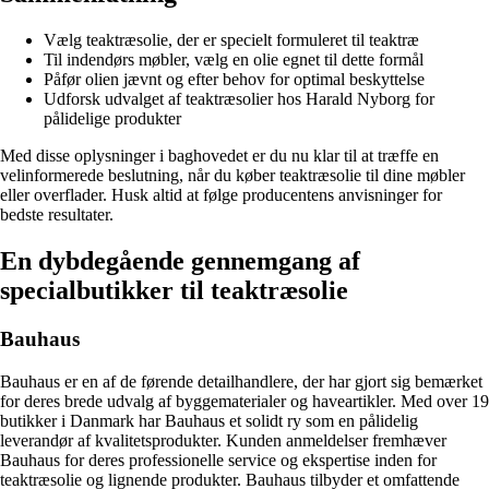
Vælg teaktræsolie, der er specielt formuleret til teaktræ
Til indendørs møbler, vælg en olie egnet til dette formål
Påfør olien jævnt og efter behov for optimal beskyttelse
Udforsk udvalget af teaktræsolier hos Harald Nyborg for
pålidelige produkter
Med disse oplysninger i baghovedet er du nu klar til at træffe en
velinformerede beslutning, når du køber teaktræsolie til dine møbler
eller overflader. Husk altid at følge producentens anvisninger for
bedste resultater.
En dybdegående gennemgang af
specialbutikker til teaktræsolie
Bauhaus
Bauhaus er en af de førende detailhandlere, der har gjort sig bemærket
for deres brede udvalg af byggematerialer og haveartikler. Med over 19
butikker i Danmark har Bauhaus et solidt ry som en pålidelig
leverandør af kvalitetsprodukter. Kunden anmeldelser fremhæver
Bauhaus for deres professionelle service og ekspertise inden for
teaktræsolie og lignende produkter. Bauhaus tilbyder et omfattende