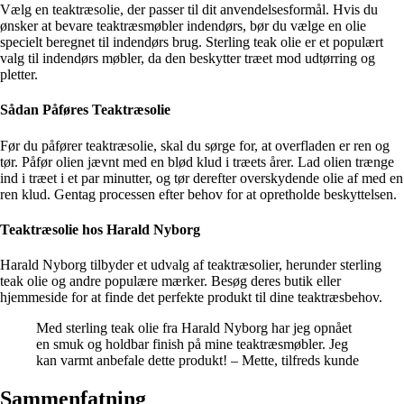
Vælg en teaktræsolie, der passer til dit anvendelsesformål. Hvis du
ønsker at bevare teaktræsmøbler indendørs, bør du vælge en olie
specielt beregnet til indendørs brug. Sterling teak olie er et populært
valg til indendørs møbler, da den beskytter træet mod udtørring og
pletter.
Sådan Påføres Teaktræsolie
Før du påfører teaktræsolie, skal du sørge for, at overfladen er ren og
tør. Påfør olien jævnt med en blød klud i træets årer. Lad olien trænge
ind i træet i et par minutter, og tør derefter overskydende olie af med en
ren klud. Gentag processen efter behov for at opretholde beskyttelsen.
Teaktræsolie hos Harald Nyborg
Harald Nyborg tilbyder et udvalg af teaktræsolier, herunder sterling
teak olie og andre populære mærker. Besøg deres butik eller
hjemmeside for at finde det perfekte produkt til dine teaktræsbehov.
Med sterling teak olie fra Harald Nyborg har jeg opnået
en smuk og holdbar finish på mine teaktræsmøbler. Jeg
kan varmt anbefale dette produkt! – Mette, tilfreds kunde
Sammenfatning