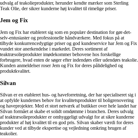
udvalg af teakolieprodukter, herunder kendte mærker som Sterling
Teak Olie, der sikrer kunderne høj kvalitet til rimelige priser.
Jem og Fix
Jem og Fix har etableret sig som en populær destination for gør-det-
selv-entusiaster og professionelle håndværkere. Med fokus på at
tilbyde konkurrencedygtige priser og god kundeservice har Jem og Fix
vundet stor anerkendelse i markedet. Deres sortiment af
teaktræsolieprodukter imødekommer behovene hos forskellige
forbrugere, hvad enten de søger efter indendørs eller udendørs teakolie.
Kunden anmeldelser roser Jem og Fix for deres pålidelighed og
produktkvalitet.
Silvan
Silvan er en etableret hus- og haveforretning, der har specialiseret sig i
at opfylde kundernes behov for kvalitetsprodukter til boligrenovering
og haveprojekter. Med et stort netværk af butikker over hele landet har
Silvan formået at skabe et solidt omdømme i branchen. Deres udvalg
af teaktræsolieprodukter er omhyggeligt udvalgt for at sikre kunderne
produkter af høj kvalitet til en god pris. Silvan skaber værdi for deres
kunder ved at tilbyde ekspertise og vejledning omkring brugen af
teakolier.