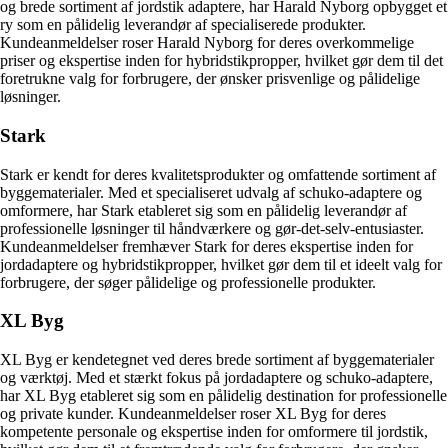
og brede sortiment af jordstik adaptere, har Harald Nyborg opbygget et
ry som en pålidelig leverandør af specialiserede produkter.
Kundeanmeldelser roser Harald Nyborg for deres overkommelige
priser og ekspertise inden for hybridstikpropper, hvilket gør dem til det
foretrukne valg for forbrugere, der ønsker prisvenlige og pålidelige
løsninger.
Stark
Stark er kendt for deres kvalitetsprodukter og omfattende sortiment af
byggematerialer. Med et specialiseret udvalg af schuko-adaptere og
omformere, har Stark etableret sig som en pålidelig leverandør af
professionelle løsninger til håndværkere og gør-det-selv-entusiaster.
Kundeanmeldelser fremhæver Stark for deres ekspertise inden for
jordadaptere og hybridstikpropper, hvilket gør dem til et ideelt valg for
forbrugere, der søger pålidelige og professionelle produkter.
XL Byg
XL Byg er kendetegnet ved deres brede sortiment af byggematerialer
og værktøj. Med et stærkt fokus på jordadaptere og schuko-adaptere,
har XL Byg etableret sig som en pålidelig destination for professionelle
og private kunder. Kundeanmeldelser roser XL Byg for deres
kompetente personale og ekspertise inden for omformere til jordstik,