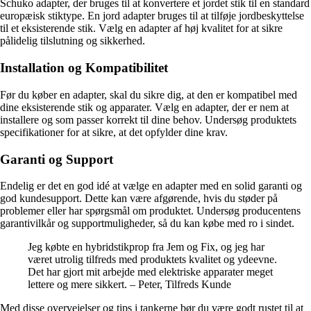
Schuko adapter, der bruges til at konvertere et jordet stik til en standard
europæisk stiktype. En jord adapter bruges til at tilføje jordbeskyttelse
til et eksisterende stik. Vælg en adapter af høj kvalitet for at sikre
pålidelig tilslutning og sikkerhed.
Installation og Kompatibilitet
Før du køber en adapter, skal du sikre dig, at den er kompatibel med
dine eksisterende stik og apparater. Vælg en adapter, der er nem at
installere og som passer korrekt til dine behov. Undersøg produktets
specifikationer for at sikre, at det opfylder dine krav.
Garanti og Support
Endelig er det en god idé at vælge en adapter med en solid garanti og
god kundesupport. Dette kan være afgørende, hvis du støder på
problemer eller har spørgsmål om produktet. Undersøg producentens
garantivilkår og supportmuligheder, så du kan købe med ro i sindet.
Jeg købte en hybridstikprop fra Jem og Fix, og jeg har
været utrolig tilfreds med produktets kvalitet og ydeevne.
Det har gjort mit arbejde med elektriske apparater meget
lettere og mere sikkert. – Peter, Tilfreds Kunde
Med disse overvejelser og tips i tankerne bør du være godt rustet til at