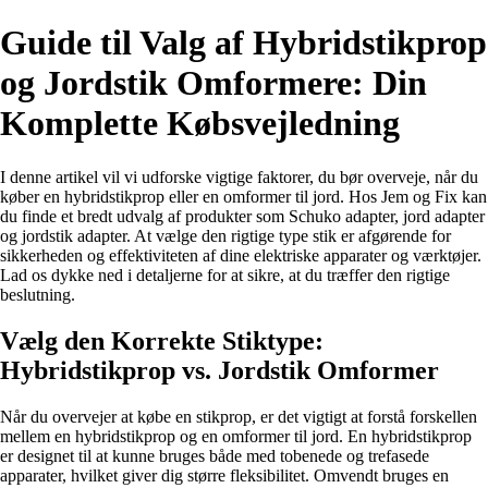
Guide til Valg af Hybridstikprop
og Jordstik Omformere: Din
Komplette Købsvejledning
I denne artikel vil vi udforske vigtige faktorer, du bør overveje, når du
køber en hybridstikprop eller en omformer til jord. Hos Jem og Fix kan
du finde et bredt udvalg af produkter som Schuko adapter, jord adapter
og jordstik adapter. At vælge den rigtige type stik er afgørende for
sikkerheden og effektiviteten af dine elektriske apparater og værktøjer.
Lad os dykke ned i detaljerne for at sikre, at du træffer den rigtige
beslutning.
Vælg den Korrekte Stiktype:
Hybridstikprop vs. Jordstik Omformer
Når du overvejer at købe en stikprop, er det vigtigt at forstå forskellen
mellem en hybridstikprop og en omformer til jord. En hybridstikprop
er designet til at kunne bruges både med tobenede og trefasede
apparater, hvilket giver dig større fleksibilitet. Omvendt bruges en