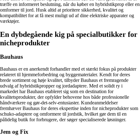
træffe en informeret beslutning, når du køber en hybridstikprop eller en
omformer til jord. Husk altid at prioritere sikkerhed, kvalitet og
kompatibilitet for at få mest muligt ud af dine elektriske apparater og
værktøjer.
En dybdegående kig på specialbutikker for
nicheprodukter
Bauhaus
Bauhaus er en anerkendt forhandler med et stærkt fokus på produkter
relateret til hjemmeforbedring og byggematerialer. Kendt for deres
brede sortiment og høje kvalitet, tilbyder Bauhaus et fremragende
udvalg af hybridstikpropper og jordadaptere. Med et solidt ry i
markedet har Bauhaus etableret sig som en destination for
kvalitetsprodukter, der opfylder behovene hos både professionelle
håndværkere og gør-det-selv-entusiaster. Kundeanmeldelser
fremhæver Bauhaus for deres ekspertise inden for nicheprodukter som
schuko-adaptere og omformere til jordstik, hvilket gør dem til en
pålidelig butik for forbrugere, der søger specialiserede løsninger.
Jem og Fix