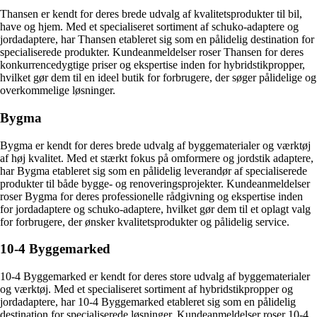
Thansen er kendt for deres brede udvalg af kvalitetsprodukter til bil,
have og hjem. Med et specialiseret sortiment af schuko-adaptere og
jordadaptere, har Thansen etableret sig som en pålidelig destination for
specialiserede produkter. Kundeanmeldelser roser Thansen for deres
konkurrencedygtige priser og ekspertise inden for hybridstikpropper,
hvilket gør dem til en ideel butik for forbrugere, der søger pålidelige og
overkommelige løsninger.
Bygma
Bygma er kendt for deres brede udvalg af byggematerialer og værktøj
af høj kvalitet. Med et stærkt fokus på omformere og jordstik adaptere,
har Bygma etableret sig som en pålidelig leverandør af specialiserede
produkter til både bygge- og renoveringsprojekter. Kundeanmeldelser
roser Bygma for deres professionelle rådgivning og ekspertise inden
for jordadaptere og schuko-adaptere, hvilket gør dem til et oplagt valg
for forbrugere, der ønsker kvalitetsprodukter og pålidelig service.
10-4 Byggemarked
10-4 Byggemarked er kendt for deres store udvalg af byggematerialer
og værktøj. Med et specialiseret sortiment af hybridstikpropper og
jordadaptere, har 10-4 Byggemarked etableret sig som en pålidelig
destination for specialiserede løsninger. Kundeanmeldelser roser 10-4