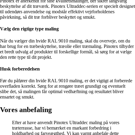
Pinotex er anerkendt for sine kvalitetsmalinger, der sikrer langvarig
beskyttelse af dit træværk. Pinotex Ultraddec-serien er specielt designet
til udendørs anvendelse og modstår effektivt vejrforholdenes
påvirkning, så dit træ forbliver beskyttet og smukt.
Vælg den rigtige type maling
Når du vælger din hvide RAL 9010 maling, skal du overveje, om du
har brug for en træbeskyttelse, træolie eller træmaling. Pinotex tilbyder
et bredt udvalg af produkter til forskellige formål, så sørg for at vælge
den rette type til dit projekt.
Husk forberedelsen
Før du påfører din hvide RAL 9010 maling, er det vigtigt at forberede
overfladen korrekt. Sørg for at rengøre træet grundigt og eventuelt
slibe det, så malingen får optimal vedhæftning og resultatet bliver
ensartet og smukt.
Vores anbefaling
Efter at have anvendt Pinotex Ultraddec maling på vores
træterrasse, har vi bemærket en markant forbedring i
holdbarhed og farveægthed. Vi kan varmt anbefale dette