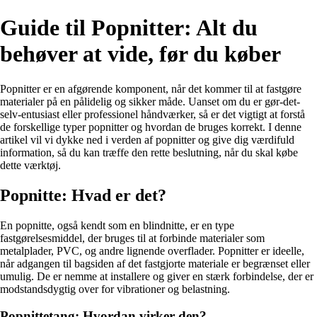
Guide til Popnitter: Alt du
behøver at vide, før du køber
Popnitter er en afgørende komponent, når det kommer til at fastgøre
materialer på en pålidelig og sikker måde. Uanset om du er gør-det-
selv-entusiast eller professionel håndværker, så er det vigtigt at forstå
de forskellige typer popnitter og hvordan de bruges korrekt. I denne
artikel vil vi dykke ned i verden af popnitter og give dig værdifuld
information, så du kan træffe den rette beslutning, når du skal købe
dette værktøj.
Popnitte: Hvad er det?
En popnitte, også kendt som en blindnitte, er en type
fastgørelsesmiddel, der bruges til at forbinde materialer som
metalplader, PVC, og andre lignende overflader. Popnitter er ideelle,
når adgangen til bagsiden af det fastgjorte materiale er begrænset eller
umulig. De er nemme at installere og giver en stærk forbindelse, der er
modstandsdygtig over for vibrationer og belastning.
Popnittetang: Hvordan virker den?